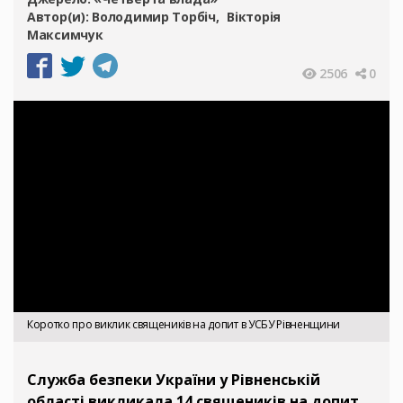
Автор(и):
Володимир Торбіч
Вікторія
Максимчук
2506
0
Коротко про виклик священиків на допит в УСБУ Рівненщини
Служба безпеки України у Рівненській
області викликала 14 священиків на допит.