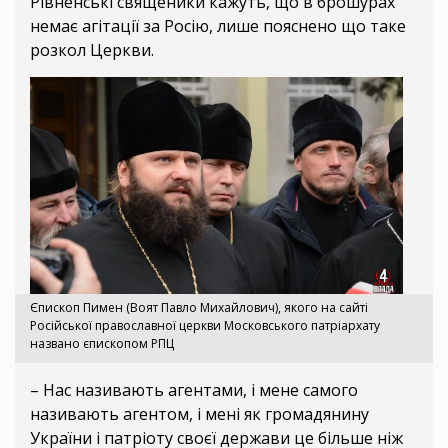
Рівненські священики кажуть, що в брошурах
немає агітації за Росію, лише пояснено що таке
розкол Церкви.
Єпископ Пимен (Воят Павло Михайлович), якого на сайті
Російської православної церкви Московського патріархату
названо єпископом РПЦ
– Нас називають агентами, і мене самого
називають агентом, і мені як громадянину
України і патріоту своєї держави це більше ніж