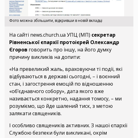
Фото можна збільшити, відкривши в новій вкладці
На сайті news.church.ua УПЦ (МП)
секретар
Рівненської єпархії протоієрей Олександр
Єгоров
говорить про іншу, на його думку
причину викликів на допити:
«На превеликий жаль, враховуючи ті події, які
відбуваються в державі сьогодні, – і воєнний
стан, і загострення емоцій по відношенню
«об’єднавчого собору», дата якого вже
називається конкретно, надання томосу, – ми
розуміємо, що йде шалений тиск, з метою
залякати священиків.
І особливо священиків активних. З нашої єпархії
Службою безпеки були викликані, окрім