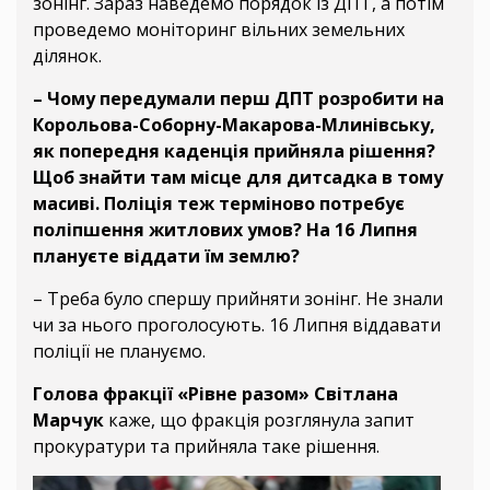
зонінг. Зараз наведемо порядок із ДПТ, а потім
проведемо моніторинг вільних земельних
ділянок.
– Чому передумали перш ДПТ розробити на
Корольова-Соборну-Макарова-Млинівську,
як попередня каденція прийняла рішення?
Щоб знайти там місце для дитсадка в тому
масиві. Поліція теж терміново потребує
поліпшення житлових умов? На 16 Липня
плануєте віддати їм землю?
– Треба було спершу прийняти зонінг. Не знали
чи за нього проголосують. 16 Липня віддавати
поліції не плануємо.
Голова фракції «Рівне разом» Світлана
Марчук
каже, що фракція розглянула запит
прокуратури та прийняла таке рішення.