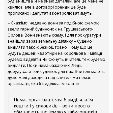
будівництва. Я не знаю деталей, але це мене не
хвилює, але в договорі оренди це буде
прописано і депутати контролюватимуть.
– Скажімо, недавно вони за подібною схемою
звели гарний будиночок на Грушевського-
Орлова. Вони знають схему. І для прокуратури
знайшли зараз земельну ділянку – будемо
виділяти також безкоштовно. Тому що це
будуть дешеві квартири на Корольова. І міліції
будемо виділяти. Як схочуть вчителі, теж будемо
виділяти. Поки нема бажаючих. Ледь
добудували той будинок для них. Вчителі мають
дуже малі доходи, а над вчителями немає
організації, яка б виділяла їм кошти.
Немає організації, яка б виділяла їм
кошти і у силовиків – вони просто
обмінюють цю землю у забудовників