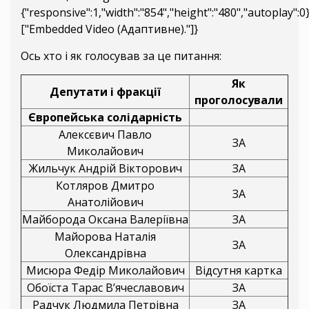
{"responsive":1,"width":"854","height":"480","autoplay":
["Embedded Video (Адаптивне)."]}
Ось хто і як голосував за це питання:
Як
Депутати і фракції
проголосували
Європейська солідарність
Алексєвич Павло
ЗА
Миколайович
Жильчук Андрій Вікторович
ЗА
Котляров Дмитро
ЗА
Анатолійович
Майборода Оксана Валеріївна
ЗА
Майорова Наталія
ЗА
Олександрівна
Мисюра Федір Миколайович
Відсутня картка
Обоїста Тарас В’ячеславович
ЗА
Радчук Людмила Петрівна
ЗА