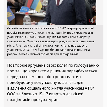
Євгеній Іванішин говорить вже про 15-17 квартир для «сімей
працівників прокуратури» і не менше ніж трьох квартир для
учасників АТО/ООС. Схоже, що під гаслом «кілька квартир
учасникам АТО» можна виправдати роздачу гектарами землі
міста. Але чому ж тоді ці гектари повністю не передадуть
учасникам АТО? Тоді буде ще більш виправдана причина
роздачі земель міської громади для забудовників
Повторює аргумент своїх колег по голосуванню
про те, що «проектом рішення передбачається
передача не менше ніж трьох квартир
новобудови у комунальну власність для
виділення соціального житла учасникам АТО/
ООС та близько 15-17 квартир для сімей
працівників прокуратури».