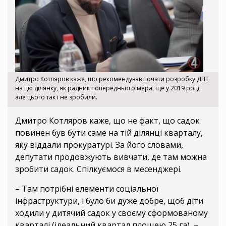
Дмитро Котляров каже, що рекомендував почати розробку ДПТ
на цю ділянку, як радник попереднього мера, ще у 2019 році,
але цього так і не зробили.
Дмитро Котляров каже, що не факт, що садок
повинен був бути саме на тій ділянці кварталу,
яку віддали прокуратурі. За його словами,
депутати продовжують вивчати, де там можна
зробити садок. Спілкуємося в месенджері.
– Там потрібні елементи соціальної
інфраструктури, і було би дуже добре, щоб діти
ходили у дитячий садок у своєму сформованому
кварталі (ідеальний квартал площею 25 га), –