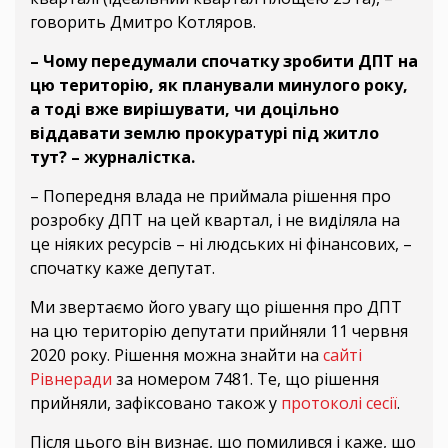
говорить Дмитро Котляров.
– Чому передумали спочатку зробити ДПТ на
цю територію, як планували минулого року,
а тоді вже вирішувати, чи доцільно
віддавати землю прокуратурі під житло
тут? – журналістка.
– Попередня влада не приймала рішення про
розробку ДПТ на цей квартал, і не виділяла на
це ніяких ресурсів – ні людських ні фінансових, –
спочатку каже депутат.
Ми звертаємо його увагу що рішення про ДПТ
на цю територію депутати прийняли 11 червня
2020 року. Рішення можна знайти на
сайті
Рівнеради
за номером 7481. Те, що рішення
прийняли, зафіксовано також у
протоколі сесії
.
Після цього він визнає, що помилився і каже, що