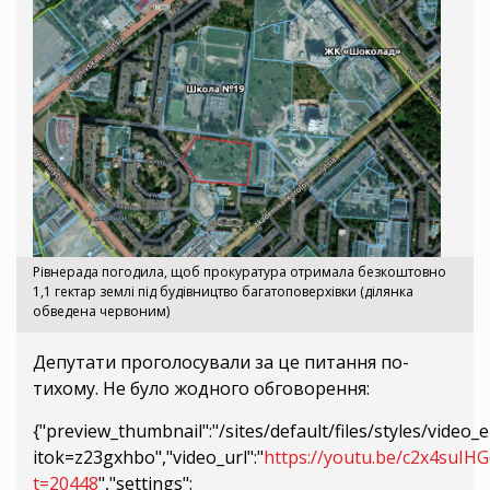
Рівнерада погодила, щоб прокуратура отримала безкоштовно
1,1 гектар землі під будівництво багатоповерхівки (ділянка
обведена червоним)
Депутати проголосували за це питання по-
тихому. Не було жодного обговорення:
{"preview_thumbnail":"/sites/default/files/styles/vid
itok=z23gxhbo","video_url":"
https://youtu.be/c2x4suIHG
t=20448
","settings":