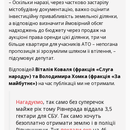
– Оскільки наразі, через частково застарілу
містобудівну документацію, важко оцінити
інвестиційну привабливість земельної ділянки,
а відповідно визначити ймовірний обсяг
надходжень до бюджету через продаж на
аукціоні права оренди цієї ділянки, три чи
більше квартири для учасників АТО – непогана
пропозиція зі зрозумілим шляхом її втілення, –
підсумовує депутат.
Відповідей
Віталія Коваля (фракція «Слуга
народу») та Володимира Хомка (фракція «За
майбутнє»)
на час публікації ми не отримали.
Нагадуємо
, так само без суперечок
майже рік тому Рівнерада віддала 3,5
гектари для СБУ. Так само хочуть
безоплатно отримати землю і в поліції
Рівненщини. Тут
поклали око
на 46