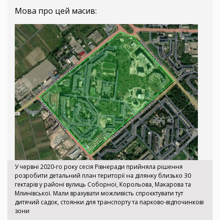
Мова про цей масив:
У червні 2020-го року сесія Рівнеради прийняла рішення
розробити детальний план території на ділянку близько 30
гектарів у районі вулиць Соборної, Корольова, Макарова та
Млинівської. Мали врахувати можливість спроєктувати тут
дитячий садок, стоянки для транспорту та парково-відпочинкові
зони