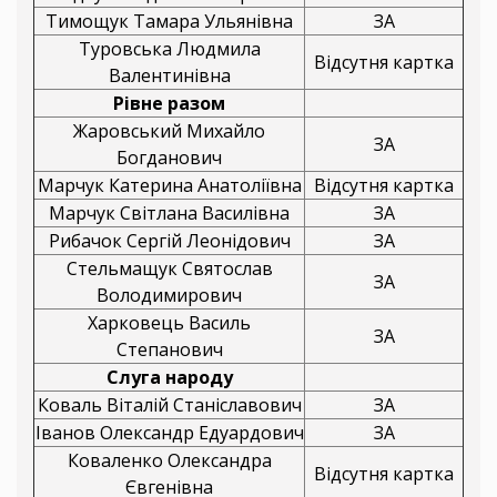
Тимощук Тамара Ульянівна
ЗА
Туровська Людмила
Відсутня картка
Валентинівна
Рівне разом
Жаровський Михайло
ЗА
Богданович
Марчук Катерина Анатоліївна
Відсутня картка
Марчук Світлана Василівна
ЗА
Рибачок Сергій Леонідович
ЗА
Стельмащук Святослав
ЗА
Володимирович
Харковець Василь
ЗА
Степанович
Слуга народу
Коваль Віталій Станіславович
ЗА
Іванов Олександр Едуардович
ЗА
Коваленко Олександра
Відсутня картка
Євгенівна