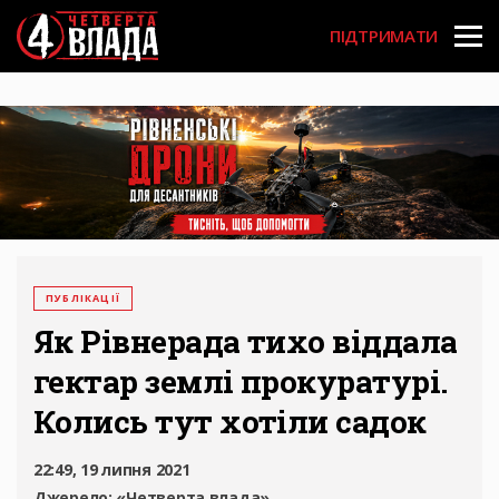
Перейти
User
до
ПІДТРИМАТИ
основного
account
вмісту
menu
ПУБЛІКАЦІЇ
Як Рівнерада тихо віддала
гектар землі прокуратурі.
Колись тут хотіли садок
22:49, 19 липня 2021
Джерело:
«Четверта влада»