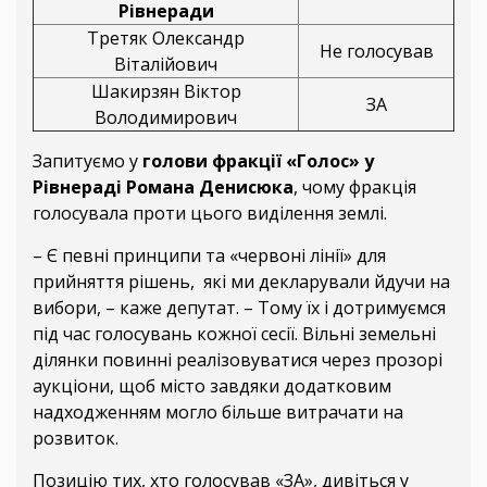
Рівнеради
Третяк Олександр
Не голосував
Віталійович
Шакирзян Віктор
ЗА
Володимирович
Запитуємо у
голови фракції «Голос» у
Рівнераді Романа Денисюка
, чому фракція
голосувала проти цього виділення землі.
– Є певні принципи та «червоні лінії» для
прийняття рішень, які ми декларували йдучи на
вибори, – каже депутат. – Тому їх і дотримуємся
під час голосувань кожної сесії. Вільні земельні
ділянки повинні реалізовуватися через прозорі
аукціони, щоб місто завдяки додатковим
надходженням могло більше витрачати на
розвиток.
Позицію тих, хто голосував «ЗА», дивіться у