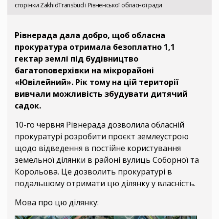
сторінки ZakhidTransbud і Рівненської обласної ради
Рівнерада дала добро, щоб обласна
прокуратура отримала безоплатно 1,1
гектар землі під будівництво
багатоповерхівки на мікрорайоні
«Ювілейний». Рік тому на цій території
вивчали можливість збудувати дитячий
садок.
10-го червня Рівнерада дозволила обласній
прокуратурі розробити проєкт землеустрою
щодо відведення в постійне користування
земельної ділянки в районі вулиць Соборної та
Корольова. Це дозволить прокуратурі в
подальшому отримати цю ділянку у власність.
Мова про цю ділянку: