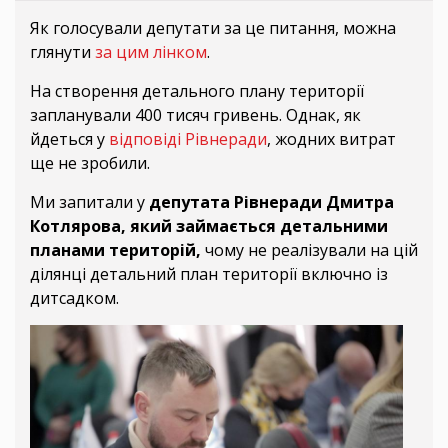
Як голосували депутати за це питання, можна
глянути
за цим лінком
.
На створення детального плану території
запланували 400 тисяч гривень. Однак, як
йдеться у
відповіді Рівнеради
, жодних витрат
ще не зробили.
Ми запитали у
депутата Рівнеради Дмитра
Котлярова, який займається детальними
планами територій,
чому не реалізували на цій
ділянці детальний план території включно із
дитсадком.