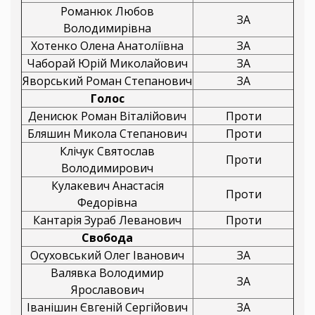
Романюк Любов
ЗА
Володимирівна
Хотенко Олена Анатоліївна
ЗА
Чаборай Юрій Миколайович
ЗА
Яворський Роман Степанович
ЗА
Голос
Денисюк Роман Віталійович
Проти
Бляшин Микола Степанович
Проти
Клічук Святослав
Проти
Володимирович
Кулакевич Анастасія
Проти
Федорівна
Кантарія Зураб Леванович
Проти
Свобода
Осуховський Олег Іванович
ЗА
Валявка Володимир
ЗА
Ярославович
Іванішин Євгеній Сергійович
ЗА