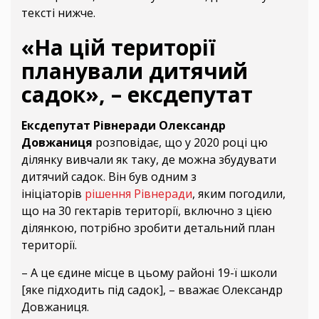
тексті нижче.
«На цій території
планували дитячий
садок», – ексдепутат
Ексдепутат Рівнеради Олександр
Довжаниця
розповідає, що у 2020 році цю
ділянку вивчали як таку, де можна збудувати
дитячий садок. Він був одним з
ініціаторів
рішення Рівнеради
, яким погодили,
що на 30 гектарів території, включно з цією
ділянкою, потрібно зробити детальний план
території.
– А це єдине місце в цьому районі 19-ї школи
[яке підходить під садок], – вважає Олександр
Довжаниця.