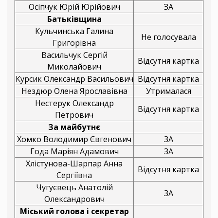
Осіпчук Юрій Юрійович
ЗА
Батьківщина
Кульчинська Галина
Не голосувала
Григорівна
Васильчук Сергій
Відсутня картка
Миколайович
Курсик Олександр Васильович
Відсутня картка
Нездюр Олена Ярославівна
Утрималася
Нестерук Олександр
Відсутня картка
Петрович
За майбутнє
Хомко Володимир Євгенович
ЗА
Года Маріян Адамович
ЗА
Хлістунова-Шарпар Анна
Відсутня картка
Сергіївна
Чугуєвець Анатолій
ЗА
Олександрович
Міський голова і секретар