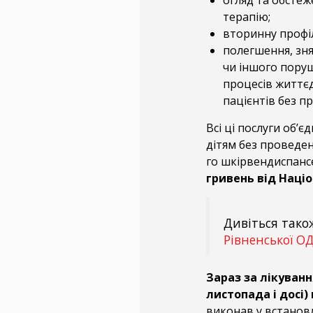
огляд та обстеж
терапію;
вторинну профі
полегшення, зня
чи іншого пору
процесів життєд
пацієнтів без п
Всі ці послуги об’
дітям без проведенн
го шкірвендиспанс
гривень від Націо
Дивіться тако
Рівненської О
Зараз за лікуванн
листопада і досі
виконав у встановл