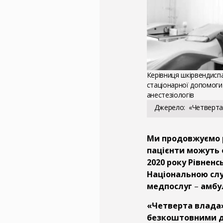
Керівниця шкірвендисп
стаціонарної допомоги 
анестезіологів
Джерело
«Четверта 
Ми продовжуємо р
пацієнти можуть 
2020 року Рівнен
Національною слу
медпослуг
–
амбул
«Четверта влада»
безкоштовними дл