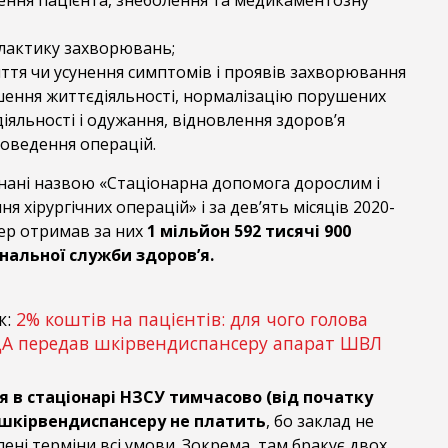
ення пацієнта, знеболення та медикаментозну
лактику захворювань;
ття чи усунення симптомів і проявів захворювання
шення життєдіяльності, нормалізацію порушених
іяльності і одужання, відновлення здоров’я
роведення операцій.
єднані назвою «Стаціонарна допомога дорослим і
я хірургічних операцій» і за дев’ять місяців 2020-
ер отримав за них
1 мільйон 592 тисячі 900
нальної служби здоров’я.
ж:
2% коштів на пацієнтів: для чого голова
ДА передав шкірвендиспансеру апарат ШВЛ
я в стаціонарі НЗСУ тимчасово (від початку
) шкірвендиспансеру не платить
, бо заклад не
ені терміни всі умови. Зокрема, там бракує двох