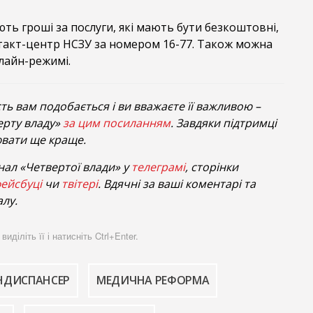
ть гроші за послуги, які мають бути безкоштовні,
такт-центр НСЗУ за номером 16-77. Також можна
лайн-режимі.
ть вам подобається і ви вважаєте її важливою –
ерту владу»
за цим посиланням
. Завдяки підтримці
вати ще краще.
нал «Четвертої влади» у
телеграмі
, сторінки
ейсбуці
чи
твітері
. Вдячні за ваші коментарі та
лу.
діліть її і натисніть Ctrl+Enter.
НДИСПАНСЕР
МЕДИЧНА РЕФОРМА