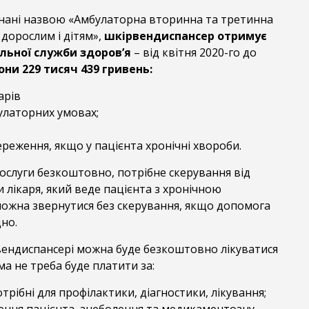
єднані назвою «Амбулаторна вторинна та третинна
дорослим і дітям»,
шкірвендиспансер отримує
льної служби здоров’я
– від квітня 2020-го до
они 229 тисяч 439 гривень:
арів
улаторних умовах;
ереження, якщо у пацієнта хронічні хвороби.
ослуги безкоштовно, потрібне скерування від
и лікаря, який веде пацієнта з хронічною
ожна звернутися без скерування, якщо допомога
но.
рвендиспансері можна буде безкоштовно лікуватися
ма не треба буде платити за:
потрібні для профілактики, діагностики, лікування;