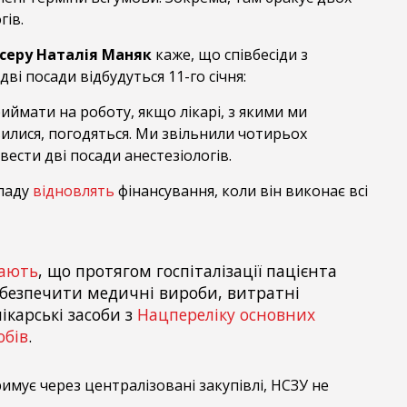
гів.
серу Наталія Маняк
каже, що співбесіди з
ві посади відбудуться 11-го січня:
риймати на роботу, якщо лікарі, з якими ми
лися, погодяться. Ми звільнили чотирьох
вести дві посади анестезіологів.
ладу
відновлять
фінансування, коли він виконає всі
ають
, що протягом госпіталізації пацієнта
абезпечити медичні вироби, витратні
ікарські засоби з
Нацпереліку основних
обів
.
римує через централізовані закупівлі, НСЗУ не