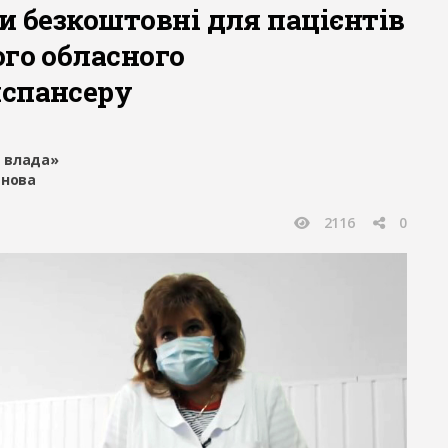
и безкоштовні для пацієнтів
ого обласного
спансеру
 влада»
янова
2116
0