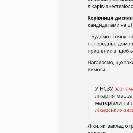
лікарів-анестезіоло
Керівниця диспан
кандидатами на ці д
– Будемо із січня п
попередньо домови
працівників, щоб в
Нагадаємо, що зак
вимоги.
У НСЗУ
зазнач
лікарня має з
матеріали та л
лікарських зас
Ліки, які заклад от