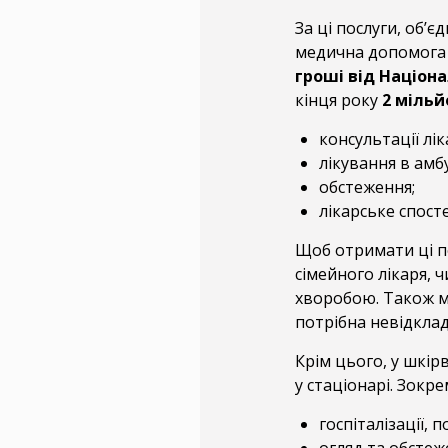
За ці послуги, об’
медична допомога 
гроші від Націона
кінця року
2 мільй
консультації лік
лікування в амб
обстеження;
лікарське спост
Щоб отримати ці п
сімейного лікаря, ч
хворобою. Також м
потрібна невідклад
Крім цього, у шкі
у стаціонарі. Зокре
госпіталізації, 