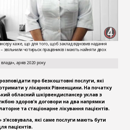
ансеру каже, що для того, щоб заклад відновив надання
– звільнили чотирьох працівників і мають найняти двох
влада», архів 2020 року
озповідати про безкоштовні послуги, які
отримати у лікарнях Рівненщини. На початку
ський обласний шкірвендиспансер уклав з
жбою здоров’я договори на два напрямки
аторне та стаціонарне лікування пацієнтів.
 з’ясовувала, які саме послуги мають бути
я пацієнтів.