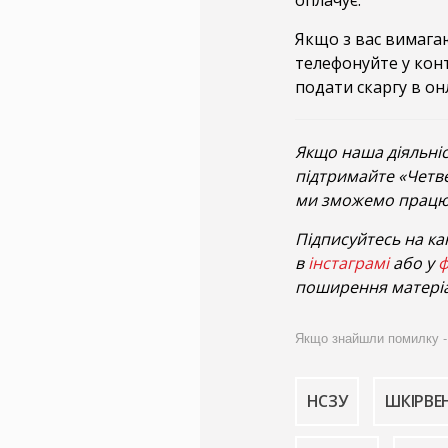
оплачує.
Якщо з вас вимагаю
телефонуйте у кон
подати скаргу в он
Якщо наша діяльніс
підтримайте «Четв
ми зможемо працю
Підписуйтесь на ка
в
інстаграмі
або у
ф
поширення матеріа
Якщо знайшли помилку - ви
НСЗУ
ШКІРВЕ