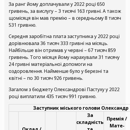
За ранг йому доплачували у 2022 році 650
гривень, за вислугу – 3 тисячі 163 гривні. А також
щомісяця він мав премію – в середньому 8 тисяч
531 гривню.
Середня заробітна плата заступника у 2022 році
дорівнювала 36 тисяч 333 гривні на місяць.
Найбільше він отримав у червні – 67 тисяч 859
гривень. Того місяця йому нарахували 31 тисячу
24 гривні матеріальної допомоги на
оздоровлення. Найменше було у березні та
квітні – по 30 тисяч 926 гривень.
Загалом з бюджету Олександрові Пастуху у 2022
році виплатили 435 тисяч 991 гривню.
Заступник міського голови Олександр
За
Премія /
складність
Мате-
Оклад /
та