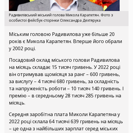
Радивилівський міський голова Микола Карапетян. Фото з
особистої фейсбук-сторінки Олександра Дехтярука
Міським головою Радивилова уже більше 20
років є Микола Карапетян. Вперше його обрали
у 2002 році.
Посадовий оклад міського голови Радивилова
на місяць складає 15 тисяч гривень. У 2022 році
він отримував щомісяця за ранг – 600 гривень,
за вислугу – 4 тисячі 680 гривень, за складність
та напруженість роботи – 10 тисяч 140 гривень. І
премію – в середньому 28 тисяч 285 гривень на
місяць.
Середня заробітна плата Миколи Карапетяна у
2022 році склала 64 тисячі 639 гривень на місяць
– це одна з найбільших зарплат серед міських