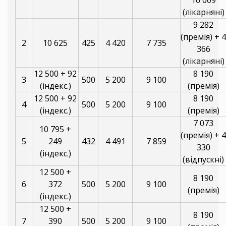
(лікарняні)
9 282
(премія) + 4
2
10 625
425
4 420
7 735
366
(лікарняні)
12 500 + 92
8 190
3
500
5 200
9 100
(індекс.)
(премія)
12 500 + 92
8 190
4
500
5 200
9 100
(індекс.)
(премія)
7 073
10 795 +
(премія) + 4
5
249
432
4 491
7 859
330
(індекс.)
(відпускні)
12 500 +
8 190
6
372
500
5 200
9 100
(премія)
(індекс.)
12 500 +
8 190
7
390
500
5 200
9 100