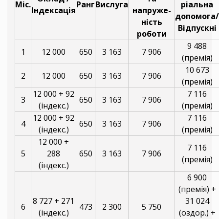
Міс.
Ранг
Вислуга
ріальна
Індексація
напруже-
допомога/
ність
Відпускні
роботи
9 488
1
12 000
650
3 163
7 906
(премія)
10 673
2
12 000
650
3 163
7 906
(премія)
12 000 + 92
7 116
3
650
3 163
7 906
(індекс.)
(премія)
12 000 + 92
7 116
4
650
3 163
7 906
(індекс.)
(премія)
12 000 +
7 116
5
288
650
3 163
7 906
(премія)
(індекс.)
6 900
(премія) +
8 727 + 271
31 024
6
473
2 300
5 750
(індекс.)
(оздор.) +