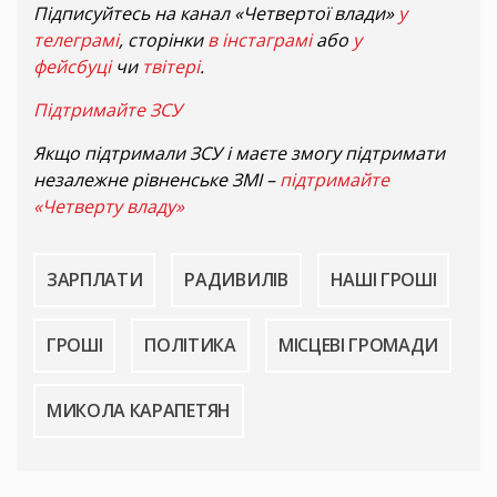
Підписуйтесь на канал «Четвертої влади»
у
телеграмі
, сторінки
в інстаграмі
або
у
фейсбуці
чи
твітері
.
Підтримайте ЗСУ
Якщо підтримали ЗСУ і маєте змогу підтримати
незалежне рівненське ЗМІ –
підтримайте
«Четверту владу»
ЗАРПЛАТИ
РАДИВИЛІВ
НАШІ ГРОШІ
ГРОШІ
ПОЛІТИКА
МІСЦЕВІ ГРОМАДИ
МИКОЛА КАРАПЕТЯН