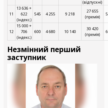
(відпускні)
13 636 +
27 655
11
622
545
4 255
9 218
5
(премія)
(індекс.)
15 000 +
30 420
12
706
600
4 680
10 140
6
(премія)
(індекс.)
Незмінний перший
заступник