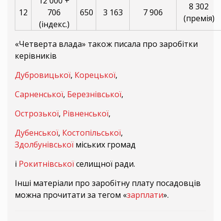
12 000 +
8 302
12
706
650
3 163
7 906
(премія)
(індекс.)
«Четверта влада» також писала про заробітки
керівників
Дубровицької
,
Корецької
,
Сарненської
,
Березнівської
,
Острозької
,
Рівненської
,
Дубенської
,
Костопільської
,
Здолбунівської
міських громад
і
Рокитнівської
селищної ради.
Інші матеріали про заробітну плату посадовців
можна прочитати за тегом «
зарплати
».