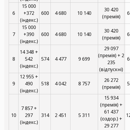
15 000
30 420
6
+372
600
4 680
10 140
6
(премія)
(індекс.)
15 000
30 420
7
+390
600
4 680
10 140
6
(премія)
(індекс.)
29 097
14 348 +
(премія) + 2
8
542
574
4 477
9 699
6
235
(індекс.)
(відпускні)
12 955 +
26 272
9
490
518
4 042
8 757
5
(премія)
(індекс.)
15 934
(премія) +
7 857 +
61 437
10
297
314
2 451
5 311
1
(оздор.) +
(індекс.)
29 277