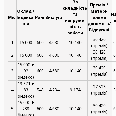
За
Премія /
складність
Оклад /
Матері-
та
Н
Міс.
Індекса-
Ранг
Вислуга
альна
напруже-
ція
допомога/
ність
Відпускні
роботи
30 420
1
15 000
600
4 680
10 140
6
(премія)
30 420
2
15 000
600
4 680
10 140
6
(премія)
15 000 +
30 420
3
92
600
4 680
10 140
6
(премія)
(індекс.)
13 571 +
27 523
4
83
543
4 234
9 174
5
(премія)
(індекс.)
15 000 +
30 420
5
288
600
4 680
10 140
6
(премія)
(індекс.)