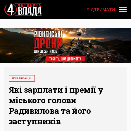
Перейти
User
до
ПІДТРИМАТИ
основного
account
вмісту
menu
ПУБЛІКАЦІЇ
Які зарплати і премії у
міського голови
Радивилова та його
заступників