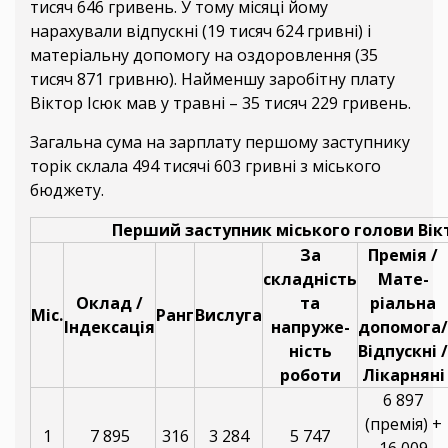
тисяч 646 гривень. У тому місяці йому
нарахували відпускні (19 тисяч 624 гривні) і
матеріальну допомогу на оздоровлення (35
тисяч 871 гривню). Найменшу заробітну плату
Віктор Ісюк мав у травні – 35 тисяч 229 гривень.
Загальна сума на зарплату першому заступнику
торік склала 494 тисячі 603 гривні з міського
бюджету.
Перший заступник міського голови Вік
За
Премія /
складність
Мате-
Оклад /
та
ріальна
Міс.
Ранг
Вислуга
Індексація
напруже-
допомога/
ність
Відпускні /
роботи
Лікарняні
6 897
(премія) +
1
7 895
316
3 284
5 747
16 009