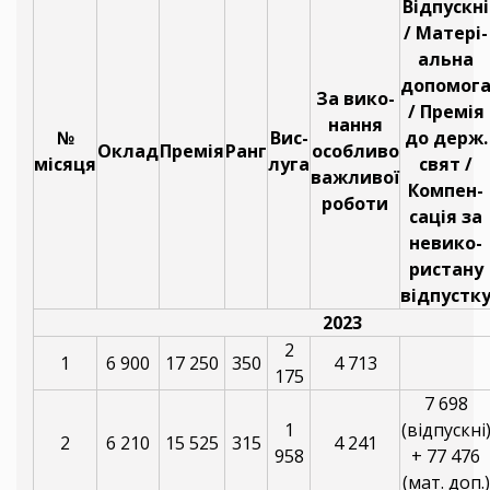
Відпускні
/ Матері-
альна
допомог
За вико-
/ Премія
нання
№
Вис-
до держ.
Оклад
Премія
Ранг
особливо
місяця
луга
свят /
важливої
Компен-
роботи
сація за
невико-
ристану
відпустк
2023
2
1
6 900
17 250
350
4 713
175
7 698
1
(відпускні
2
6 210
15 525
315
4 241
958
+ 77 476
(мат. доп.)