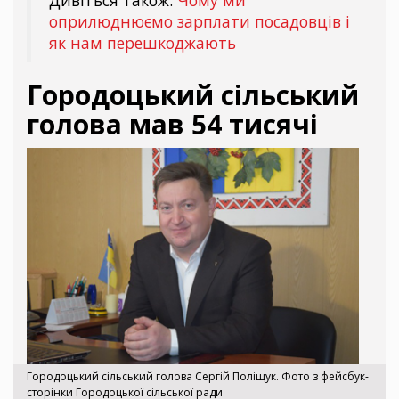
Дивіться також:
Чому ми
оприлюднюємо зарплати посадовців і
як нам перешкоджають
Городоцький сільський
голова мав 54 тисячі
Городоцький сільський голова Сергій Поліщук. Фото з фейсбук-
сторінки Городоцької сільської ради