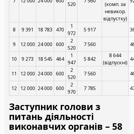
7
12 000
24 000
600
7 560
9
520
(комп. за
невикор.
відпустку)
1
8
9 391
18 783
470
5 917
3
972
2
9
12 000
24 000
600
7 560
4
520
1
8 644
10
9 273
18 545
464
5 842
4
947
(відпускні)
2
11
12 000
24 000
600
7 560
4
520
2
12
12 000
24 000
600
7 785
4
970
Заступник голови з
питань діяльності
виконавчих органів – 58