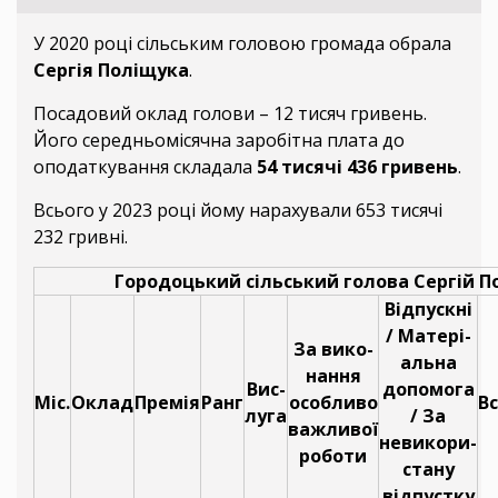
У 2020 році сільським головою громада обрала
Сергія Поліщука
.
Посадовий оклад голови – 12 тисяч гривень.
Його середньомісячна заробітна плата до
оподаткування складала
54 тисячі 436 гривень
.
Всього у 2023 році йому нарахували 653 тисячі
232 гривні.
Городоцький сільський голова Сергій П
Відпускні
/ Матері-
За вико-
альна
нання
Вис-
допомога
Міс.
Оклад
Премія
Ранг
особливо
В
луга
/ За
важливої
невикори-
роботи
стану
відпустку