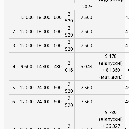
2023
2
1
12 000
18 000
600
7 560
4
520
2
2
12 000
18 000
600
7 560
4
520
2
3
12 000
18 000
600
7 560
4
520
9 178
2
(відпускні)
4
9 600
14 400
480
6 048
016
+ 81 360
(мат. доп.)
2
5
12 000
24 000
600
7 560
4
520
2
6
12 000
24 000
600
7 560
4
520
9 780
(відпускні)
2
+ 36 327