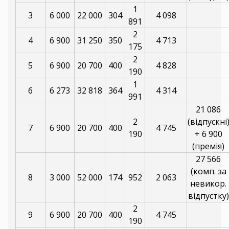
1
3
6 000
22 000
304
4 098
891
2
4
6 900
31 250
350
4 713
175
2
5
6 900
20 700
400
4 828
190
1
6
6 273
32 818
364
4 314
991
21 086
2
(відпускні
7
6 900
20 700
400
4 745
190
+ 6 900
(премія)
27 566
(комп. за
8
3 000
52 000
174
952
2 063
невикор.
відпустку)
2
9
6 900
20 700
400
4 745
190