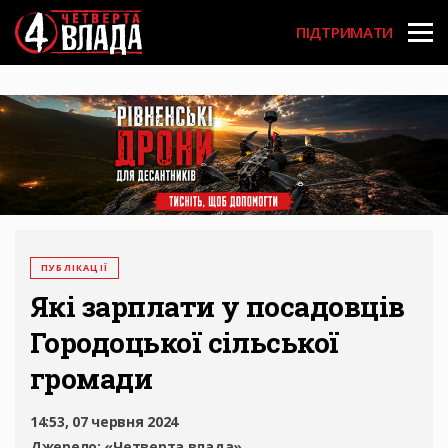
Перейти
User
до
ПІДТРИМАТИ
основного
account
вмісту
menu
ПУБЛІКАЦІЇ
Які зарплати у посадовців
Городоцької сільської
громади
14:53, 07 червня 2024
Джерело:
«Четверта влада»