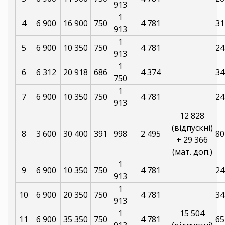
913
1
4
6 900
16 900
750
4 781
31
913
1
5
6 900
10 350
750
4 781
24
913
1
6
6 312
20 918
686
4 374
34
750
1
7
6 900
10 350
750
4 781
24
913
12 828
(відпускні)
8
3 600
30 400
391
998
2 495
80
+ 29 366
(мат. доп.)
1
9
6 900
10 350
750
4 781
24
913
1
10
6 900
20 350
750
4 781
34
913
1
15 504
11
6 900
35 350
750
4 781
65