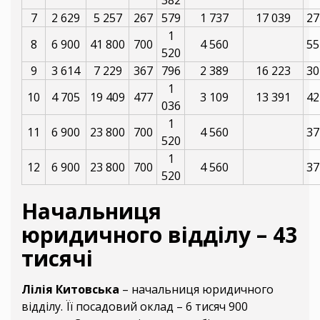
7
2 629
5 257
267
579
1 737
17 039
27
1
8
6 900
41 800
700
4 560
55
520
9
3 614
7 229
367
796
2 389
16 223
30
1
10
4 705
19 409
477
3 109
13 391
42
036
1
11
6 900
23 800
700
4 560
37
520
1
12
6 900
23 800
700
4 560
37
520
Начальниця
юридичного відділу – 43
тисячі
Лілія Китовська
– начальниця юридичного
відділу. Її посадовий оклад – 6 тисяч 900