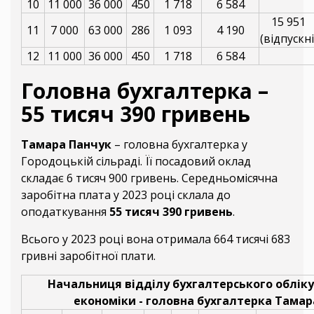
10
11 000
36 000
450
1 718
6 584
15 951
11
7 000
63 000
286
1 093
4 190
(відпускні
12
11 000
36 000
450
1 718
6 584
Головна бухгалтерка –
55 тисяч 390 гривень
Тамара Панчук
– головна бухгалтерка у
Городоцькій сільраді. Її посадовий оклад
складає 6 тисяч 900 гривень. Середньомісячна
заробітна плата у 2023 році склала до
оподаткування
55 тисяч 390 гривень
.
Всього у 2023 році вона отримала 664 тисячі 683
гривні заробітної плати.
Начальниця відділу бухгалтерського обліку,
економіки - головна бухгалтерка Тамар