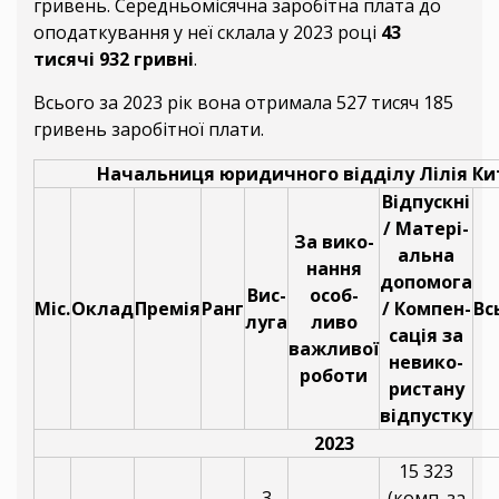
гривень. Середньомісячна заробітна плата до
оподаткування у неї склала у 2023 році
43
тисячі 932 гривні
.
Всього за 2023 рік вона отримала 527 тисяч 185
гривень заробітної плати.
Начальниця юридичного відділу Лілія Ки
Відпускні
/ Матері-
За вико-
альна
нання
допомога
Вис-
особ-
Міс.
Оклад
Премія
Ранг
/ Компен-
Вс
луга
ливо
сація за
важливої
невико-
роботи
ристану
відпустку
2023
15 323
3
(комп. за