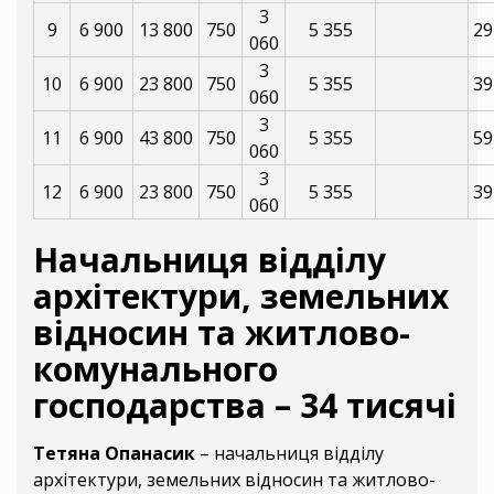
3
9
6 900
13 800
750
5 355
29
060
3
10
6 900
23 800
750
5 355
39
060
3
11
6 900
43 800
750
5 355
59
060
3
12
6 900
23 800
750
5 355
39
060
Начальниця відділу
архітектури, земельних
відносин та житлово-
комунального
господарства – 34 тисячі
Тетяна Опанасик
– начальниця відділу
архітектури, земельних відносин та житлово-