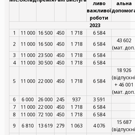
ливо
альна
важливої
допомог
роботи
2023
1
11 000
16 500
450
1 718
6 584
43 602
2
11 000
16 500
450
1 718
6 584
(мат. доп.
3
11 000
23 500
450
1 718
6 584
4
11 000
30 500
450
1 718
6 584
18 926
(відпускні
5
11 000
22 000
450
1 718
6 584
+ 46 001
(мат. доп.
6
6 000
26 000
245
937
3 591
7
11 000
22 000
450
1 718
6 584
8
11 000
72 100
450
1 718
6 584
15 687
9
6 810
13 619
279
1 063
4 076
(відпускні