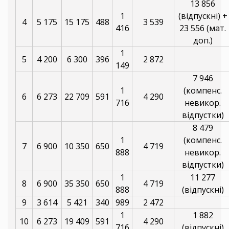
13 856
1
(відпускні) +
4
5 175
15 175
488
3 539
416
23 556 (мат.
доп.)
1
5
4 200
6 300
396
2 872
149
7 946
1
(компенс.
6
6 273
22 709
591
4 290
716
невикор.
відпустки)
8 479
1
(компенс.
7
6 900
10 350
650
4 719
888
невикор.
відпустки)
1
11 277
8
6 900
35 350
650
4 719
888
(відпускні)
9
3 614
5 421
340
989
2 472
1
1 882
10
6 273
19 409
591
4 290
716
(відпускні)