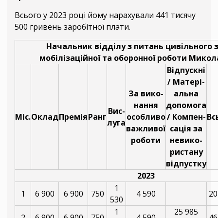
Всього у 2023 році йому нарахували 441 тисячу
500 гривень заробітної плати.
Начальник відділу з питань цивільного 
мобілізаційної та оборонної роботи Микол
Відпускні
/ Матері-
За вико-
альна
нання
допомога
Вис-
Міс.
Оклад
Премія
Ранг
особливо
/ Компен-
Вс
луга
важливої
сація за
роботи
невико-
ристану
відпустку
2023
1
1
6 900
6 900
750
4 590
20
530
1
25 985
2
6 900
6 900
750
4 590
46