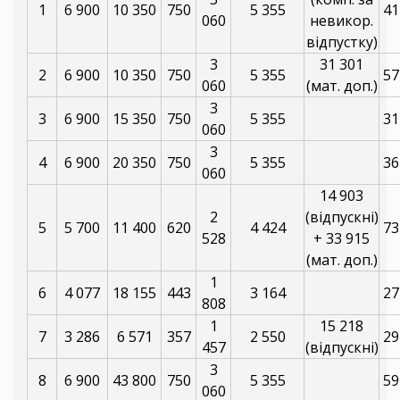
1
6 900
10 350
750
5 355
41
060
невикор.
відпустку)
3
31 301
2
6 900
10 350
750
5 355
57
060
(мат. доп.)
3
3
6 900
15 350
750
5 355
31
060
3
4
6 900
20 350
750
5 355
36
060
14 903
2
(відпускні)
5
5 700
11 400
620
4 424
73
528
+ 33 915
(мат. доп.)
1
6
4 077
18 155
443
3 164
27
808
1
15 218
7
3 286
6 571
357
2 550
29
457
(відпускні)
3
8
6 900
43 800
750
5 355
59
060