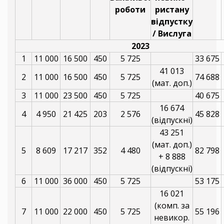
роботи
ристану
відпустку
/ Вислуга
2023
1
11 000
16 500
450
5 725
33 675
41 013
2
11 000
16 500
450
5 725
74 688
(мат. доп.)
3
11 000
23 500
450
5 725
40 675
16 674
4
4 950
21 425
203
2 576
45 828
(відпускні)
43 251
(мат. доп.)
5
8 609
17 217
352
4 480
82 798
+ 8 888
(відпускні)
6
11 000
36 000
450
5 725
53 175
16 021
(комп. за
7
11 000
22 000
450
5 725
55 196
невикор.