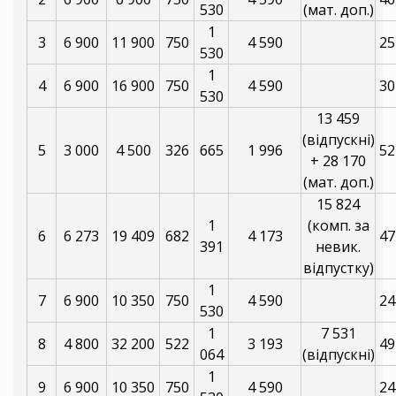
530
(мат. доп.)
1
3
6 900
11 900
750
4 590
25
530
1
4
6 900
16 900
750
4 590
30
530
13 459
(відпускні)
5
3 000
4 500
326
665
1 996
52
+ 28 170
(мат. доп.)
15 824
1
(комп. за
6
6 273
19 409
682
4 173
47
391
невик.
відпустку)
1
7
6 900
10 350
750
4 590
24
530
1
7 531
8
4 800
32 200
522
3 193
49
064
(відпускні)
1
9
6 900
10 350
750
4 590
24