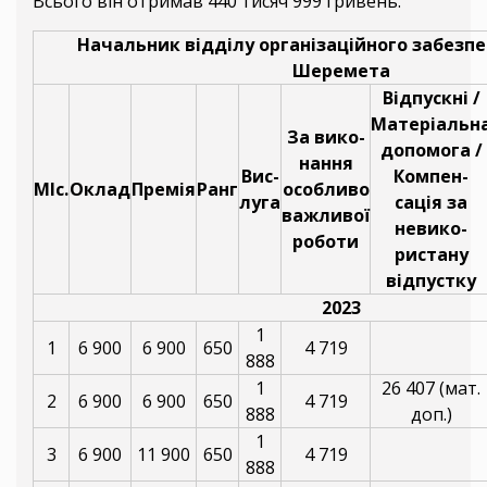
Всього він отримав 440 тисяч 999 гривень.
Начальник відділу організаційного забезпе
Шеремета
Відпускні /
Матеріальн
За вико-
допомога /
нання
Вис-
Компен-
МІс.
Оклад
Премія
Ранг
особливо
луга
сація за
важливої
невико-
роботи
ристану
відпустку
2023
1
1
6 900
6 900
650
4 719
888
1
26 407 (мат.
2
6 900
6 900
650
4 719
888
доп.)
1
3
6 900
11 900
650
4 719
888