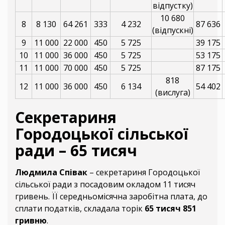
відпустку)
10 680
8
8 130
64 261
333
4 232
87 636
(відпускні)
9
11 000
22 000
450
5 725
39 175
10
11 000
36 000
450
5 725
53 175
11
11 000
70 000
450
5 725
87 175
818
12
11 000
36 000
450
6 134
54 402
(вислуга)
Секретариня
Городоцької сільської
ради – 65 тисяч
Людмила Співак
– секретариня Городоцької
сільської ради з посадовим окладом 11 тисяч
гривень. ЇЇ середньомісячна заробітна плата, до
сплати податків, складала торік
65 тисяч 851
гривню
.