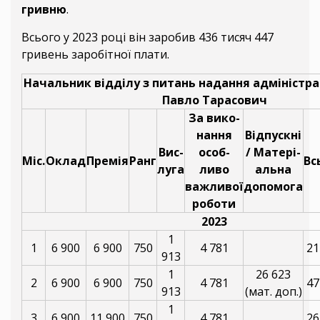
гривню
.
Всього у 2023 році він заробив 436 тисяч 447
гривень заробітної плати.
Начальник відділу з питань надання адміністра
Павло Тарасович
За вико-
нання
Відпускні
Вис-
особ-
/ Матері-
Міс.
Оклад
Премія
Ранг
Вс
луга
ливо
альна
важливої
допомога
роботи
2023
1
1
6 900
6 900
750
4 781
21
913
1
26 623
2
6 900
6 900
750
4 781
47
913
(мат. доп.)
1
3
6 900
11 900
750
4 781
26