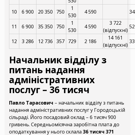
530
1
10
6 900
20 350
750
4 590
34
530
1
3 722
11
6 900
35 350
750
4 590
52
530
(відпускні)
14 161
12
3 286
12 736
357
729
2 186
33
(відпускні)
Начальник відділу з
питань надання
адміністративних
послуг – 36 тисяч
Павло Тарасович
– начальник відділу з питань
надання адміністративних послуг у Городоцькій
сільраді. Його посадовий оклад – 6 тисяч 900
гривень. Середньомісячна заробітна плата до
оподаткування у нього склала
36 тисяч 371