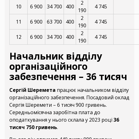
2
10
6 900
34 700
400
4 745
190
2
11
6 900
63 700
400
4 745
190
2
12
6 900
34 700
400
4 745
190
Начальник відділу
організаційного
забезпечення – 36 тисяч
Сергій Шеремета
працює начальником відділу
організаційного забезпечення. Посадовий оклад
Сергія Шеремети – 6 тисяч 900 гривень.
Середньомісячна заробітна плата до
оподаткування у нього склала у 2023 році
36
тисяч 750 гривень
.