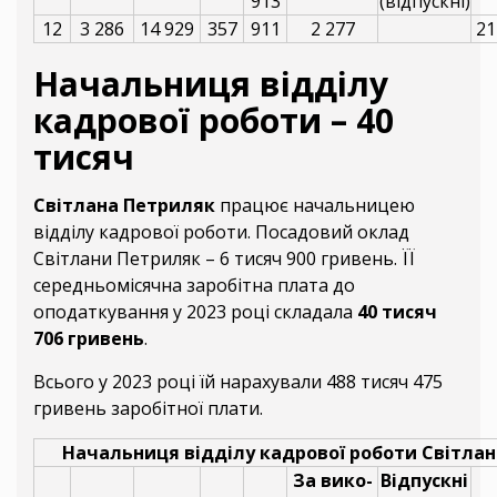
913
(відпускні)
12
3 286
14 929
357
911
2 277
21
Начальниця відділу
кадрової роботи – 40
тисяч
Світлана Петриляк
працює начальницею
відділу кадрової роботи. Посадовий оклад
Світлани Петриляк – 6 тисяч 900 гривень. ЇЇ
середньомісячна заробітна плата до
оподаткування у 2023 році складала
40 тисяч
706 гривень
.
Всього у 2023 році їй нарахували 488 тисяч 475
гривень заробітної плати.
Начальниця відділу кадрової роботи Світла
За вико-
Відпускні