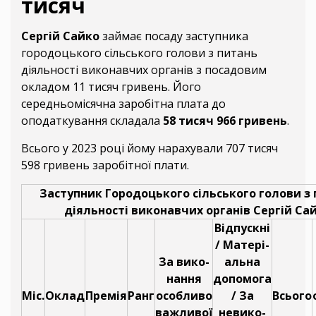
тисяч
Сергій Сайко
займає посаду заступника
городоцького сільського голови з питань
діяльності виконавчих органів з посадовим
окладом 11 тисяч гривень. Його
середньомісячна заробітна плата до
оподаткування складала
58 тисяч 966 гривень
.
Всього у 2023 році йому нарахували 707 тисяч
598 гривень заробітної плати.
Заступник Городоцького сільського голови з
діяльності виконавчих органів Сергій Са
Відпускні
/ Матері-
За вико-
альна
нання
допомога
Міс.
Оклад
Премія
Ранг
особливо
/ За
Всього
важливої
невико-