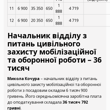
1
11
6 900
35 350
650
4 719
888
1
12
6 900
20 350
650
4 719
888
Начальник відділу з
питань цивільного
захисту мобілізаційної
та оборонної роботи – 36
тисяч
Микола Кочура
– начальник відділу з питань
цивільного захисту мобілізаційної та оборонної
роботи з посадовим окладом 6 тисяч 900
гривень. Його середньомісячна заробітна плата
до оподаткування складала
36 тисяч 792
гривні
.