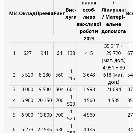
нання
/
Вис-
особ-
Лікарняні
Міс.
Оклад
Премія
Ранг
Вс
луга
ливо
/ Матері-
важливої
альна
роботи
допомога
2023
35 917 +
1
627
941
64
138
415
29 720
67
(мат. доп.)
4 951 + 30
1
2
5 520
8 280
560
3 648
618 (мат.
54
216
доп.)
3
3 000
9 500
304
661
1 983
21 694
37
1
4
6 900
20 350
700
4 560
1 535
35
520
1
5
6 900
13 800
700
4 560
27
520
1
6
6 273
22 545
636
4 145
34
382