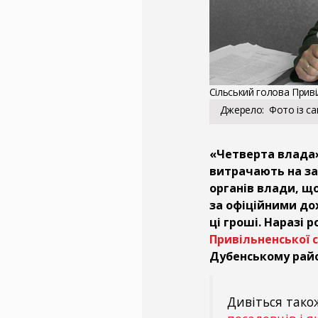
Сільський голова Прив
Джерело
Фото із са
«Четверта влада»
витрачають на за
органів влади, щ
за офіційними до
ці гроші. Наразі 
Привільненської 
Дубенському райо
Дивіться тако