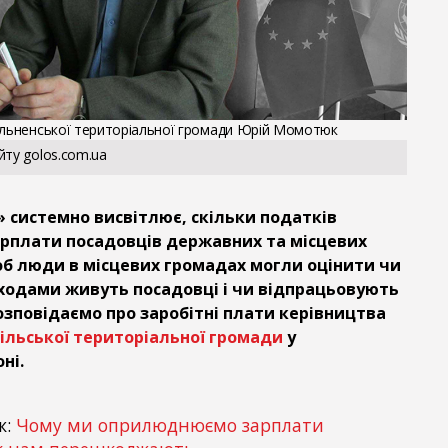
ільненської територіальної громади Юрій Момотюк
йту golos.com.ua
 системно висвітлює, скільки податків
рплати посадовців державних та місцевих
об люди в місцевих громадах могли оцінити чи
ходами живуть посадовці і чи відпрацьовують
розповідаємо про заробітні плати керівництва
сільської територіальної громади
у
ні.
ж:
Чому ми оприлюднюємо зарплати