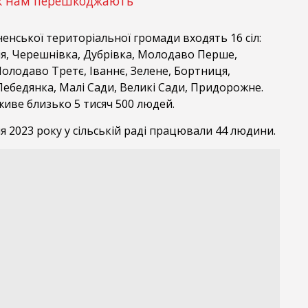
як нам перешкоджають
енської територіальної громади входять 16 сіл:
ія, Черешнівка, Дубрівка, Молодаво Перше,
олодаво Третє, Іваннє, Зелене, Бортниця,
Лебедянка, Малі Сади, Великі Сади, Придорожне.
живе близько 5 тисяч 500 людей.
я 2023 року у сільській раді працювали 44 людини.