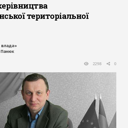
керівництва
нської територіальної
 влада»
 Панюк
2298
0