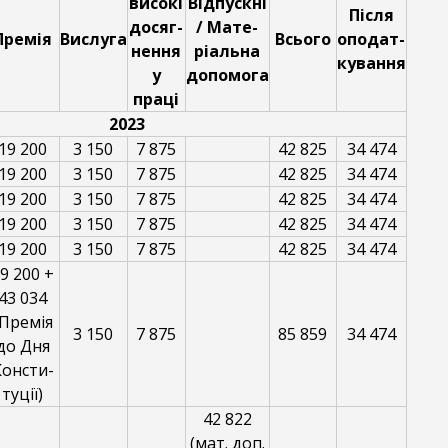
високі
Відпускні
Після
досяг-
/ Мате-
Премія
Вислуга
Всього
оподат-
нення
ріальна
кування
у
допомога
праці
2023
19 200
3 150
7 875
42 825
34 474
19 200
3 150
7 875
42 825
34 474
19 200
3 150
7 875
42 825
34 474
19 200
3 150
7 875
42 825
34 474
19 200
3 150
7 875
42 825
34 474
9 200 +
43 034
(Премія
3 150
7 875
85 859
34 474
до Дня
Консти-
туції)
42 822
(мат. доп.