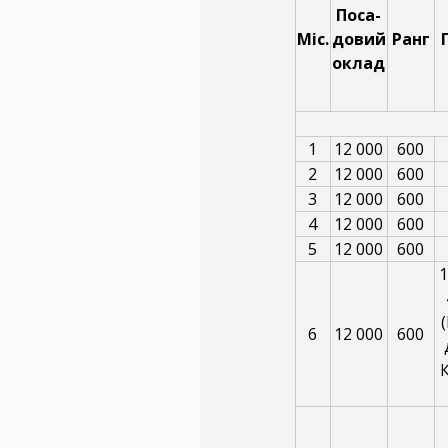
Поса-
Міс.
довий
Ранг
оклад
1
12 000
600
2
12 000
600
3
12 000
600
4
12 000
600
5
12 000
600
1
6
12 000
600