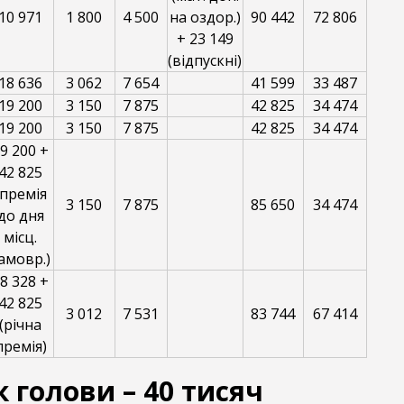
10 971
1 800
4 500
на оздор.)
90 442
72 806
+ 23 149
(відпускні)
18 636
3 062
7 654
41 599
33 487
19 200
3 150
7 875
42 825
34 474
19 200
3 150
7 875
42 825
34 474
9 200 +
42 825
(премія
3 150
7 875
85 650
34 474
до дня
місц.
амовр.)
8 328 +
42 825
3 012
7 531
83 744
67 414
(річна
премія)
 голови – 40 тисяч