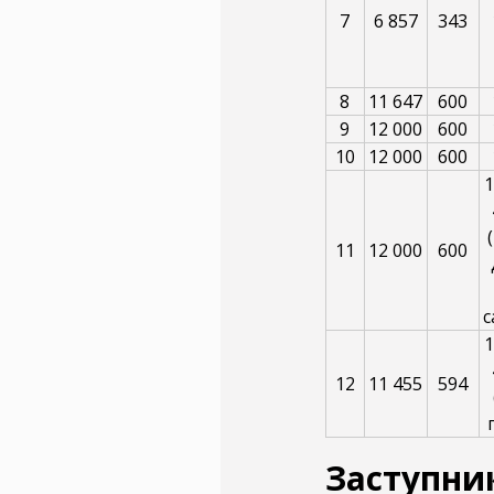
7
6 857
343
8
11 647
600
9
12 000
600
10
12 000
600
1
11
12 000
600
с
1
12
11 455
594
Заступник