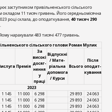
ює заступником привільненського сільського
м окладом 11 тисяч гривень. Його середньомісячна
2023 році склала, до оподаткування,
40 тисяч 290
ь
.
 йому нарахували 483 тисячі 477 гривень.
ільненського сільського голови Роман Мулик
За
Відпускні
високі
/ Мате-
Після
досяг-
Вислуга
Премія
ріальна
Всього
оподат-
нення
допомога
кування
у
/ Курси
праці
2023
1 145
11 000
6 298
29 893
24 063
1 145
11 000
6 298
29 893
24 063
1 145
11 000
6 298
29 893
24 063