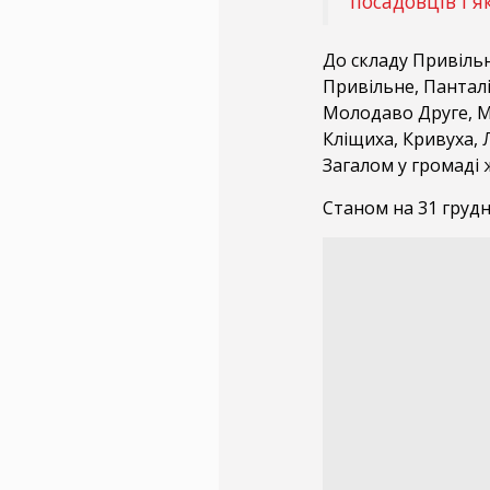
посадовців і 
До складу Привільн
Привільне, Пантал
Молодаво Друге, М
Кліщиха, Кривуха, 
Загалом у громаді 
Станом на 31 грудн