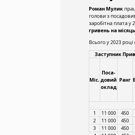
Роман Мулик
прац
голови з посадови
заробітна плата у 
гривень на місяц
Всього у 2023 році
Заступник Прив
Поса-
Міс.
довий
Ранг
оклад
1
11 000
450
2
11 000
450
3
11 000
450