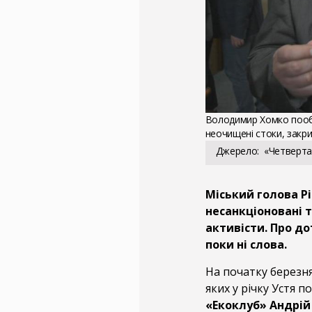
Володимир Хомко пообі
неочищені стоки, закр
Джерело
«Четверта
Міський голова Р
несанкціоновані т
активісти. Про д
поки ні слова.
На початку березн
яких у річку Устя 
«Екоклуб» Андрі