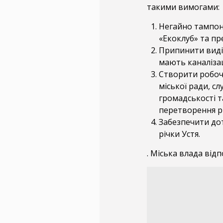
такими вимогами:
Негайно тампону
«Екоклуб» та пр
Припинити виділ
мають каналізац
Створити робочу
міської ради, с
громадськості т
перетворення рі
Забезпечити до
річки Устя.
. Міська влада від