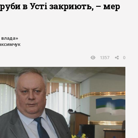
руби в Усті закриють, – мер
 влада»
Максимчук
1357
0