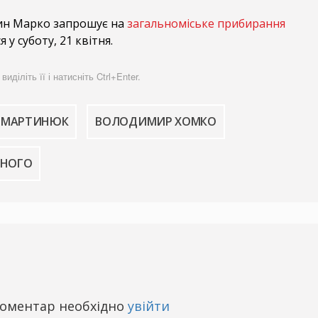
ин Марко запрошує на
загальноміське прибирання
я у суботу, 21 квітня.
діліть її і натисніть Ctrl+Enter.
Й МАРТИНЮК
ВОЛОДИМИР ХОМКО
ВНОГО
оментар необхідно
увійти