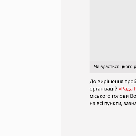
Чи вдасться цього р
До вирішення проб
організацій
«Рада 
міського голови В
на всі пункти, зазн