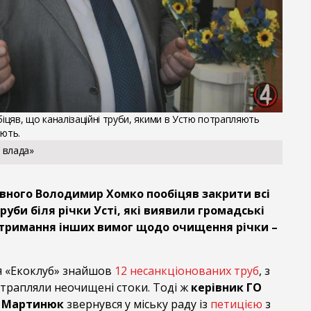
цяв, що каналізаційні труби, якими в Устю потрапляють
иють.
 влада»
івного Володимир Хомко пообіцяв закрити всі
руби біля річки Усті, які виявили громадські
отримання інших вимог щодо очищення річки –
я «Екоклуб» знайшов
12 несанкціонованих труб
, з
потрапляли неочищені стоки. Тоді ж
керівник ГО
й Мартинюк
звернувся у міську раду із
петицією
з