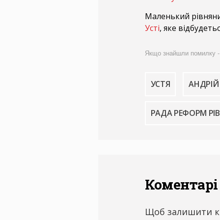
Маленький рівнян
Усті
, яке відбудетьс
Якщо знайшли помилку - ви
УСТЯ
АНДРІ
РАДА РЕФОРМ РІ
Коментарі
Щоб залишити к