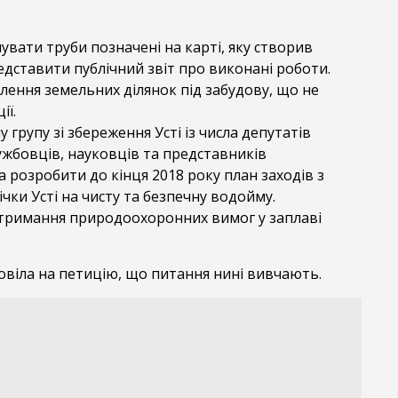
вати труби позначені на карті, яку створив
едставити публічний звіт про виконані роботи.
ення земельних ділянок під забудову, що не
ії.
 групу зі збереження Усті із числа депутатів
лужбовців, науковців та представників
а розробити до кінця 2018 року план заходів з
чки Усті на чисту та безпечну водойму.
тримання природоохоронних вимог у заплаві
повіла на петицію, що питання нині вивчають.