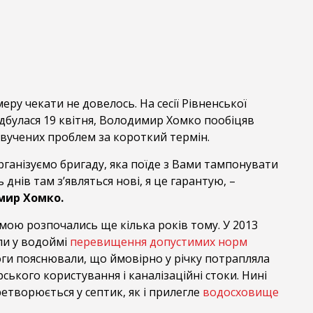
еру чекати не довелось. На сесії Рівненської
відбулася 19 квітня, Володимир Хомко пообіцяв
звучених проблем за короткий термін.
рганізуємо бригаду, яка поїде з Вами тампонувати
ь днів там з’являться нові, я це гарантую, –
мир Хомко.
мою розпочались ще кілька років тому. У 2013
ли у водоймі
перевищення допустимих норм
оги пояснювали, що ймовірно у річку потрапляла
рського користування і каналізаційні стоки. Нині
етворюється у септик, як і прилегле
водосховище