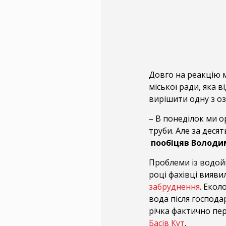
Довго на реакцію м
міської ради, яка 
вирішити одну з о
– В понеділок ми о
труби. Але за десят
пообіцяв Володи
Проблеми із водой
році фахівці вияви
забруднення
. Екол
вода після господа
річка фактично пер
Басів Кут
.