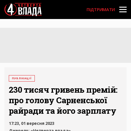
Перейти
User
до
ПІДТРИМАТИ
основного
account
вмісту
menu
ПУБЛІКАЦІЇ
230 тисяч гривень премій:
про голову Сарненської
райради та його зарплату
17:23, 01 вересня 2023
Джерело:
«Четверта влада»