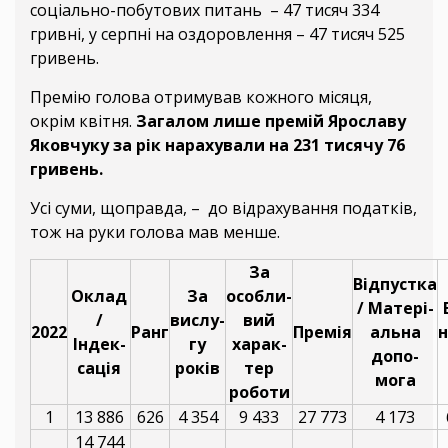
соціально-побутових питань – 47 тисяч 334
гривні, у серпні на оздоровлення – 47 тисяч 525
гривень.
Премію голова отримував кожного місяця,
окрім квітня.
Загалом лише премій Ярославу
Яковчуку за рік нарахували на 231 тисячу 76
гривень.
Усі суми, щоправда, – до відрахування податків,
тож на руки голова мав менше.
За
Відпустка
Оклад
За
особли-
/ Матері-
/
вислу-
вий
2022
Ранг
Премія
альна
н
Індек-
гу
харак-
допо-
сація
років
тер
мога
роботи
1
13 886
626
4 354
9 433
27 773
4 173
14 744