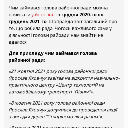
Чим займався голова районної ради можна
почитати
у його звіті
з грудня 2020-го по
грудень 2021-го
. Щоправда звіт загальний про
те, що робила рада. Чогось важливого саме у
діяльності голови райради нам знайти не
вдалося.
Для прикладу чим займався голова
районної ради:
«21 жовтня 2021 року голова районної ради
Ярослав Яковчук завітав на відкриття навчально-
практичного центру «Центр технологій на
автомобільному транспорті "Північ"».
«8 жовтня 2021 року голова районної ради
Ярослав Яковчук долучився до проведення акції
з висадки дерев "Створюємо ліси разом"».
«3 грудня 2021 року взяв участь в урочистому