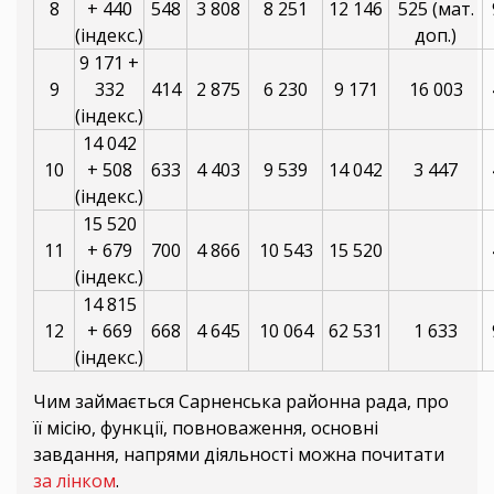
8
+ 440
548
3 808
8 251
12 146
525 (мат.
(індекс.)
доп.)
9 171 +
9
332
414
2 875
6 230
9 171
16 003
(індекс.)
14 042
10
+ 508
633
4 403
9 539
14 042
3 447
(індекс.)
15 520
11
+ 679
700
4 866
10 543
15 520
(індекс.)
14 815
12
+ 669
668
4 645
10 064
62 531
1 633
(індекс.)
Чим займається Сарненська районна рада, про
її місію, функції, повноваження, основні
завдання, напрями діяльності можна почитати
за лінком
.