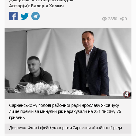
Автор(и):
Валерія Хомич
2850
0
Сарненському голові районної ради Ярославу Яковчуку
лише премій за минулий рік нарахували на 231 тисячу 76
гривень
Джерело
Фото із фейсбук-сторінки Сарненської районної ради