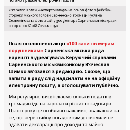
погано працює електронна пошта
Джерело
Колаж «Четвертої влади» на основі фото з фейсбук-
сторінки міського голови Сарненської громади Руслана
Серпенінова та фото з сайту google/maps Сарненської міськради,
автор фото Юрій Стельмащук
Після оголошеної акції
«100 запитів мерам
порушникам»
Сарненська міська рада
нарешті відреагувала. Керуючий справами
Сарненського міськвиконкому В’ячеслав
Шимко зв'язався з редакцією. Схоже, що
запити в раду слід надсилати не на офіційну
електронну пошту, а оголошувати публічно.
Ми регулярно висвітлюємо скільки податків
громадян іде на зарплати різних посадовців.
Цього року це особливо важливо, зважаючи на
те, що через війну посадовцям дозволили не
здавати декларації про доходи та майно.