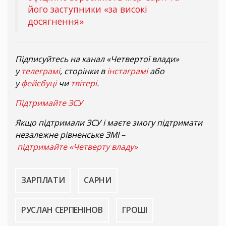
його заступники «за високі
досягнення»
Підписуйтесь на канал «Четвертої влади»
у
телеграмі
, сторінки в
інстаграмі
або
у
фейсбуці
чи
твітері
.
Підтримайте ЗСУ
Якщо підтримали ЗСУ і маєте змогу підтримати
незалежне рівненське ЗМІ –
підтримайте «Четверту владу»
ЗАРПЛАТИ
САРНИ
РУСЛАН СЕРПЕНІНОВ
ГРОШІ