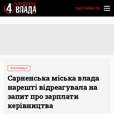
Перейти
User
до
ПІДТРИМАТИ
основного
account
вмісту
menu
ПУБЛІКАЦІЇ
Сарненська міська влада
нарешті відреагувала на
запит про зарплати
керівництва