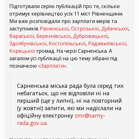
Підготували серію публікацій про те, скільки
отримує керівництво усіх 11 міст Рівненщини.
Ми вже розповідали про зарплати мерів та
заступників
Рівненської
,
Острозької
,
Дубенської
,
Вараської
,
Березнівської
,
Дубровицької
,
Здолбунівської
,
Костопільської
,
Радивилівської
,
Корецької
громад. На черзі Сарненська. А
загалом усі публікації на цю тему зібрані під
позначкою
«Зарплати»
.
Сарненська міська рада була серед тих
небагатьох, що не відповіли ні на
перший (ще у липні), ні на повторний
(у жовтні) запити, які ми надіслали на
офіційну електронку
smr@sarny-
rada.gov.ua
.