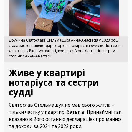
Дружина Святослава Стельмащука Анна-Анастасія у 2023 році
стала засновницею і директоркою товариства «Емілі». Під такою
ж назвою у Рівному вона відкрила кав’ярні. Фото з інстаграм-
сторінки Анни-Анастасії
Живе у квартирі
нотаріуса та сестри
судді
Святослав Стельмащук не мав свого житла –
тільки частку у квартирі батьків. Принаймні так
вказано в його останніх деклараціях про майно
та доходи за 2021 та 2022 роки.