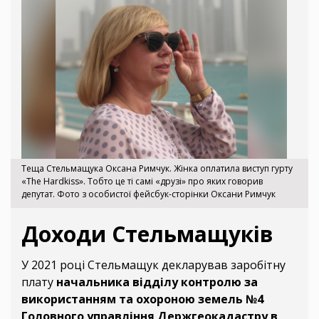
Теща Стельмащука Оксана Римчук. Жінка оплатила виступ гурту
«The Hardkiss». Тобто це ті самі «друзі» про яких говорив
депутат. Фото з особистої фейсбук-сторінки Оксани Римчук
Доходи Стельмащуків
У 2021 році Стельмащук декларував заробітну
плату
начальника відділу контролю за
використанням та охороною земель
№4
Головного управління Держгеокадастру в