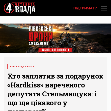
Перейти
User
до
ПІДТРИМАТИ
основного
account
вмісту
menu
РОЗСЛІДУВАННЯ
Хто заплатив за подарунок
«Hardkiss» нареченого
депутата Стельмащука: і
що ще цікавого у