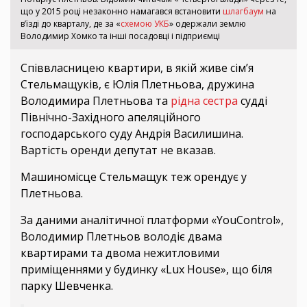
що у 2015 році незаконно намагався встановити
шлагбаум
на
в’їзді до кварталу, де за «
схемою УКБ
» одержали землю
Володимир Хомко та інші посадовці і підприємці
Співвласницею квартири, в якій живе сім’я
Стельмащуків, є Юлія Плетньова, дружина
Володимира Плетньова та
рідна сестра
судді
Північно-Західного апеляційного
господарського суду Андрія Василишина.
Вартість оренди депутат не вказав.
Машиномісце Стельмащук теж орендує у
Плетньова.
За даними аналітичної платформи «YouControl»,
Володимир Плетньов володіє двама
квартирами та двома нежитловими
приміщеннями у будинку «Lux House», що біля
парку Шевченка.