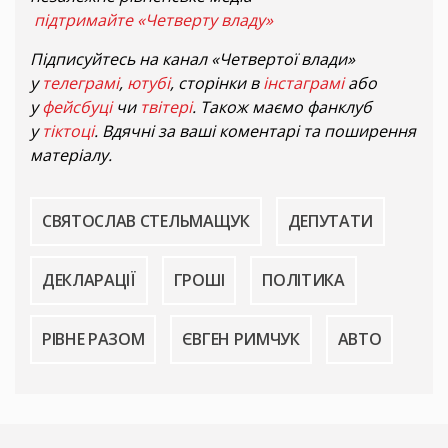
підтримайте «Четверту владу»
Підписуйтесь на канал «Четвертої влади»
у
телеграмі
,
ютубі
, сторінки в
інстаграмі
або
у
фейсбуці
чи
твітері
. Також маємо фанклуб
у
тіктоці
. Вдячні за ваші коментарі та поширення
матеріалу.
СВЯТОСЛАВ СТЕЛЬМАЩУК
ДЕПУТАТИ
ДЕКЛАРАЦІЇ
ГРОШІ
ПОЛІТИКА
РІВНЕ РАЗОМ
ЄВГЕН РИМЧУК
АВТО