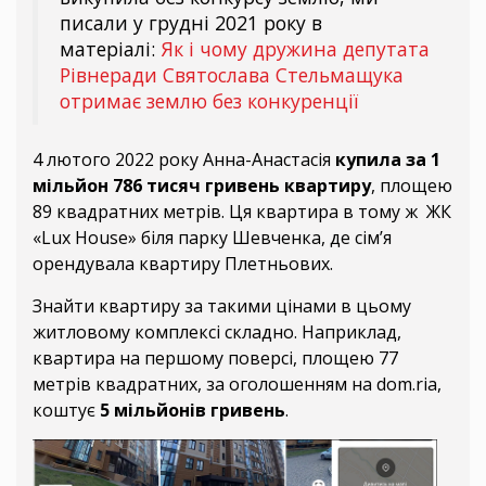
писали у грудні 2021 року в
матеріалі:
Як і чому дружина депутата
Рівнеради Святослава Стельмащука
отримає землю без конкуренції
4 лютого 2022 року Анна-Анастасія
купила за 1
мільйон 786 тисяч гривень квартиру
, площею
89 квадратних метрів. Ця квартира в тому ж ЖК
«Lux House» біля парку Шевченка, де сім’я
орендувала квартиру Плетньових.
Знайти квартиру за такими цінами в цьому
житловому комплексі складно. Наприклад,
квартира на першому поверсі, площею 77
метрів квадратних, за оголошенням на dom.ria,
коштує
5 мільйонів гривень
.