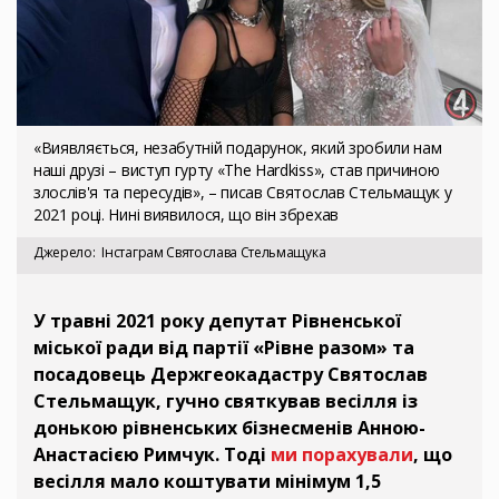
«Виявляється, незабутній подарунок, який зробили нам
наші друзі – виступ гурту «The Hardkiss», став причиною
злослів'я та пересудів», – писав Святослав Стельмащук у
2021 році. Нині виявилося, що він збрехав
Джерело
Інстаграм Святослава Стельмащука
У травні 2021 року депутат Рівненської
міської ради від партії «Рівне разом» та
посадовець Держгеокадастру Святослав
Стельмащук, гучно святкував весілля із
донькою рівненських бізнесменів Анною-
Анастасією Римчук. Тоді
ми порахували
, що
весілля мало коштувати мінімум 1,5