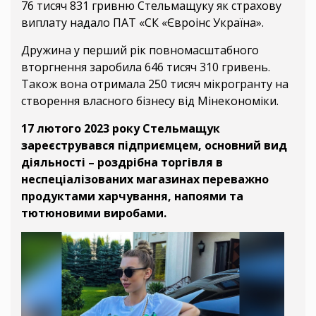
76 тисяч 831 гривню Стельмащуку як страхову
виплату надало ПАТ «СК «Євроінс Україна».
Дружина у перший рік повномасштабного
вторгнення заробила 646 тисяч 310 гривень.
Також вона отримала 250 тисяч мікрогранту на
створення власного бізнесу від Мінекономіки.
17 лютого 2023 року Стельмащук
зареєструвався підприємцем, основний вид
діяльності – роздрібна торгівля в
неспеціалізованих магазинах переважно
продуктами харчування, напоями та
тютюновими виробами.