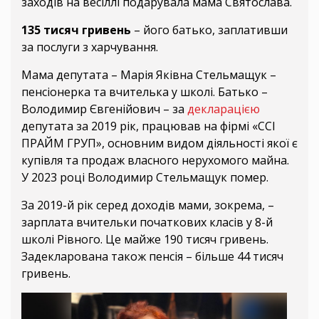
заходів на весіллі подарувала мама Святослава.
135 тисяч гривень
– його батько, заплативши
за послуги з харчування.
Мама депутата – Марія Яківна Стельмащук –
пенсіонерка та вчителька у школі. Батько –
Володимир Євгенійович – за
декларацією
депутата за 2019 рік, працював на фірмі «ССІ
ПРАЙМ ГРУП», основним видом діяльності якої є
купівля та продаж власного нерухомого майна.
У 2023 році Володимир Стельмащук помер.
За 2019-й рік серед доходів мами, зокрема, –
зарплата вчительки початкових класів у 8-й
школі Рівного. Це майже 190 тисяч гривень.
Задекларована також пенсія – більше 44 тисяч
гривень.