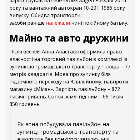
зареєстрував на себе «Volkswagen Passat» 2014
року та вантажний автокран 10-20Т 1986 року
випуску. Обидва транспортні
засоби раніше
належали
нині покійному батьку.
Майно та авто дружини
Після весілля Анна-Анастасія оформила право
власності на торговий павільйон в комплексі із
зупинкою громадського транспорту. Площа – 77
метрів квадратів. Мова про зупинку біля
підземного переходу на Ювілейному, навпроти
магазину «Мілан». Вартість павільйону – 872
тисячі гривень. Сотки землі під ним – 66 тисяч
850 гривень.
Як вона побудувала павільйон на
зупинці громадського транспорту та
викупила без конкурсу землю, ми