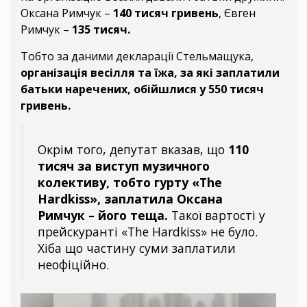
Оксана Римчук –
140 тисяч гривень
, Євген
Римчук –
135 тисяч.
Тобто за даними декларації Стельмащука,
організація весілля та їжа, за які заплатили
батьки наречених, обійшлися у 550 тисяч
гривень.
Окрім того, депутат вказав, що
110
тисяч
за виступ музичного
колективу, тобто гурту «The
Hardkiss», заплатила Оксана
Римчук – його теща.
Такої вартості у
прейскуранті «The Hardkiss» не було.
Хіба що частину суми заплатили
неофіційно.