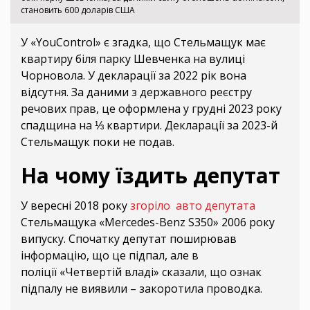
становить 600 доларів США
У «YouControl» є згадка, що Стельмащук має
квартиру біля парку Шевченка на вулиці
Чорновола. У декларації за 2022 рік вона
відсутня. За даними з державного реєстру
речових прав, це оформлена у грудні 2023 року
спадщина на ⅓ квартири. Декларації за 2023-й
Стельмащук поки не подав.
На чому їздить депутат
У вересні 2018 року
згоріло авто депутата
Стельмащука «Mercedes-Benz S350» 2006 року
випуску. Спочатку депутат поширював
інформацію, що це підпал, але в
поліції «Четвертій владі» сказали, що ознак
підпалу не виявили – закоротила проводка.