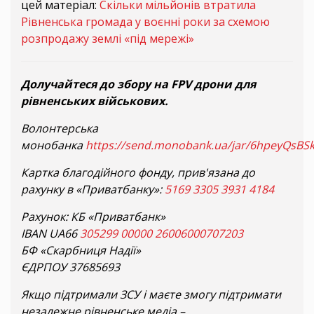
цей матеріал:
Скільки мільйонів втратила
Рівненська громада у воєнні роки за схемою
розпродажу землі «під мережі»
Долучайтеся до збору на FPV дрони для
рівненських військових.
Волонтерська
монобанка
https://send.monobank.ua/jar/6hpeyQsBS
Картка благодійного фонду, прив'язана до
рахунку в «Приватбанку»:
5169 3305 3931 4184
Рахунок: КБ «Приватбанк»
IBAN UA66
305299 00000
26006000707203
БФ «Скарбниця Надії»
ЄДРПОУ 37685693
Якщо підтримали ЗСУ і маєте змогу підтримати
незалежне рівненське медіа –