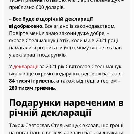
тисяч гривень готівкою. А в Марії Стельмащук –
приблизно 600 доларів.
–
Все буде в щорічній декларації
відображено.
Все згідно із законодавством.
Повірте мені, я знаю закони дуже добре, –
сказав Стельмащук і втік, коли ми в 2021 році
намагалися розпитати його, чому він не вказав
у декларації подарунків.
У
декларації
за 2021 рік Святослав Стельмащук
вказав ще окремо подарунок від своїх батьків –
84 тисячі гривень
, а також від тещі з тестем –
280 тисяч гривень.
Подарунки нареченим в
річній декларації
Також Святослав Стельмащук вказав, що гроші
на організацію весілля давали і батьки дружини: