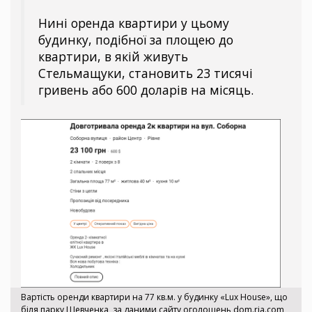
Нині оренда квартири у цьому
будинку, подібної за площею до
квартири, в якій живуть
Стельмащуки, становить 23 тисячі
гривень або 600 доларів на місяць.
Вартість оренди квартири на 77 кв.м. у будинку «Lux House», що
біля парку Шевченка, за даними сайту оголошень dom.ria.com,