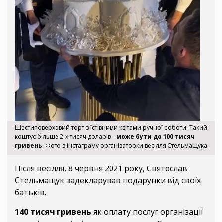
Шестиповерховий торт з їстівними квітами ручної роботи. Такий
коштує більше 2-х тисяч доларів –
може бути до 100 тисяч
гривень
. Фото з інстаграму організаторки весілля Стельмащука
Після весілля, 8 червня 2021 року, Святослав
Стельмащук задекларував подарунки від своїх
батьків.
140 тисяч гривень
як оплату послуг організації