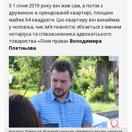
З 1 січня 2019 року він жив сам, а потім з
дружиною в орендованій квартирі, площею
майже 64 квадрати. Цю квартиру він винаймає
у чоловіка, чиє ім’я повністю збігається з іменем
нотаріуса та співзасновника адвокатського
товариства «Лінія права»
Володимира
Плетньова
.
Нотаріус Плетньов. Відомий читачам «Четвертої влади» через те,