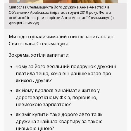
Святослав Стельмащук та його дружина Анна-Анастасія в
Об’єднаних Арабських Еміратах в грудні 2019 року. Фото з
особистої інстаграм-сторінки Анни-Анастасії Стельмащук (в
дівоцтві – Римчук)
Ми підготували чималий список запитань до
Святослава Стельмащука.
Зокрема, хотіли запитати:
чому за його весільний подарунок дружині
платила теща, хоча він раніше казав про
якихось друзів?
як йому вдалося винаймати житло у
дороговартісному ЖК з, порівняно,
невисокою зарплатою?
як зміг купити таке дороге авто та як
дружина знайшла квартиру за такою
низькою ціною?