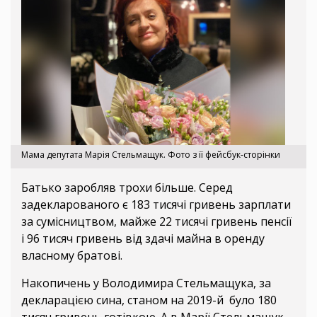
Мама депутата Марія Стельмащук. Фото з її фейсбук-сторінки
Батько заробляв трохи більше. Серед
задекларованого є 183 тисячі гривень зарплати
за сумісництвом, майже 22 тисячі гривень пенсії
і 96 тисяч гривень від здачі майна в оренду
власному братові.
Накопичень у Володимира Стельмащука, за
декларацією сина, станом на 2019-й було 180