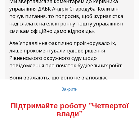
Ми зверталися за коментарем до керівника
управління ДАБК Андрія Стародуба. Коли він
почув питання, то попросив, щоб журналістка
надіслала їх на електронну пошту управління і
«ми вам офіційно дамо відповідь».
Але Управління фактично проігнорувало їх,
лише прокоментували судове рішення
Рівненського окружного суду щодо
повідомлення про початок будівельних робіт.
Вони вважають, що воно не відповідає
вимогам процесуального кодексу бо «…
Закрити
прийняте як без повного з’ясування обставин,
які мають значення для справи, так і з
Підтримайте роботу "Четвертої
невідповідністю висновків, викладених у
влади"
рішенні, обставинам справи». Мовляв, рішення
поки не набрало законної сили і перебуває на
стадії апеляційного оскарження.