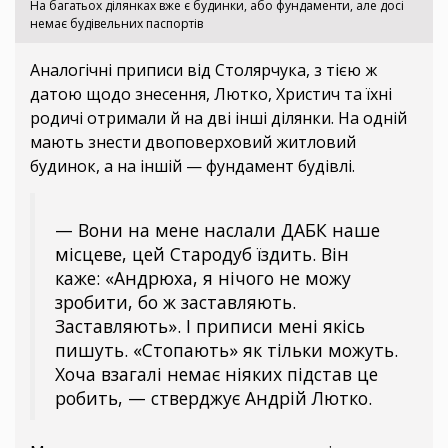
На багатьох ділянках вже є будинки, або фундаменти, але досі
немає будівельних паспортів
Аналогічні приписи від Столярчука, з тією ж
датою щодо знесення, Лютко, Христич та їхні
родичі отримали й на дві інші ділянки. На одній
мають знести двоповерховий житловий
будинок, а на іншій — фундамент будівлі.
— Вони на мене наслали ДАБК наше
місцеве, цей Стародуб їздить. Він
каже: «Андрюха, я нічого не можу
зробити, бо ж заставляють.
Заставляють». І приписи мені якісь
пишуть. «Стопають» як тільки можуть.
Хоча взагалі немає ніяких підстав це
робить, — стверджує Андрій Лютко.