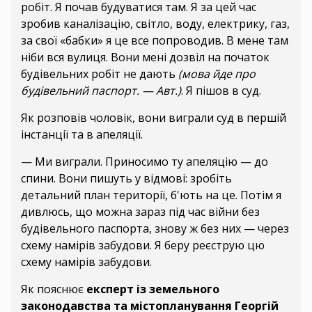
робіт. Я почав будуватися там. Я за цей час
зробив каналізацію, світло, воду, електрику, газ,
за свої «бабки» я це все попроводив. В мене там
ніби вся вулиця. Вони мені дозвіл на початок
будівельних робіт не дають
(мова йде про
будівельний паспорт. — Авт.)
. Я пішов в суд.
Як розповів чоловік, вони виграли суд в першій
інстанції та в апеляції.
— Ми виграли. Приносимо ту апеляцію — до
спини. Вони пишуть у відмові: зробіть
детальний план території, б'ють на це. Потім я
дивлюсь, що можна зараз під час війни без
будівельного паспорта, знову ж без них — через
схему намірів забудови. Я беру реєструю цю
схему намірів забудови.
Як пояснює
експерт із земельного
законодавства та містопланування
Георгій