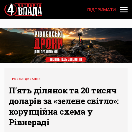
Перейти
User
до
ПІДТРИМАТИ
основного
account
вмісту
menu
РОЗСЛІДУВАННЯ
П’ять ділянок та 20 тисяч
доларів за «зелене світло»:
корупційна схема у
Рівнераді