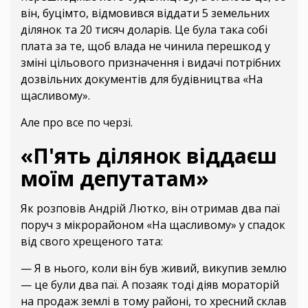
він, буцімто, відмовився віддати 5 земельних
ділянок та 20 тисяч доларів. Це була така собі
плата за те, щоб влада не чинила перешкод у
зміні цільового призначення і видачі потрібних
дозвільних документів для будівництва «На
щасливому».
Але про все по черзі.
«П'ять ділянок віддаєш
моїм депутатам»
Як розповів Андрій Лютко, він отримав два паї
поруч з мікрорайоном «На щасливому» у спадок
від свого хрещеного тата:
— Я в нього, коли він був живий, викупив землю
— це були два паї. А позаяк тоді діяв мораторій
на продаж землі в тому районі, то хресний склав