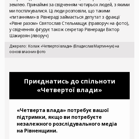
землею. Принаймні за свідченням чотирьох людей, з якими
ми поспілкувалися. Ці люди розповіли, що такими
«питаннями» в Рівнераді займається депутат з фракції
«Рівне разом» Святослав Стельмащук (праворуч на фото),
у свідченнях фігурує також секретар Рівнеради Віктор
Шакирзян (ліворуч)
Джерело
Колаж «Четвертої влади» (Владислав Мартинчук) на
основі власних фото