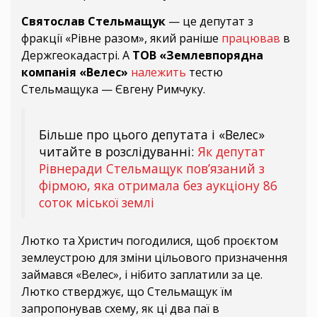
Святослав Стельмащук
— це депутат з
фракції «Рівне разом», який раніше
працював
в
Держгеокадастрі. А
ТОВ «Землевпорядна
компанія «Велес»
належить
тестю
Стельмащука — Євгену Римчуку.
Більше про цього депутата і «Велес»
читайте в розслідуванні:
Як депутат
Рівнеради Стельмащук пов’язаний з
фірмою, яка отримала без аукціону 86
соток міської землі
Лютко та Христич погодилися, щоб проєктом
землеустрою для зміни цільового призначення
займався «Велес», і нібито заплатили за це.
Лютко стверджує, що Стельмащук їм
запропонував схему, як ці два паї в