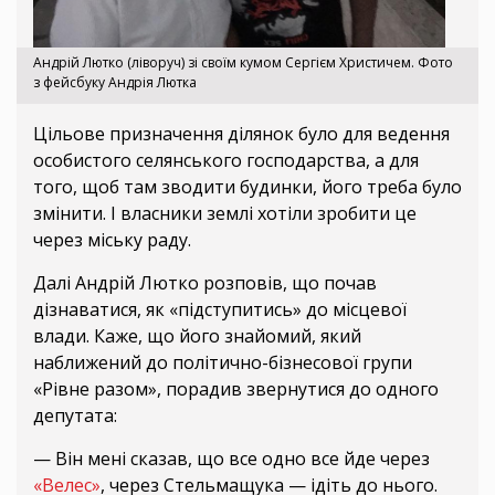
Андрій Лютко (ліворуч) зі своїм кумом Сергієм Христичем. Фото
з фейсбуку Андрія Лютка
Цільове призначення ділянок було для ведення
особистого селянського господарства, а для
того, щоб там зводити будинки, його треба було
змінити. І власники землі хотіли зробити це
через міську раду.
Далі Андрій Лютко розповів, що почав
дізнаватися, як «підступитись» до місцевої
влади. Каже, що його знайомий, який
наближений до політично-бізнесової групи
«Рівне разом», порадив звернутися до одного
депутата:
— Він мені сказав, що все одно все йде через
«Велес»
, через Стельмащука — ідіть до нього.