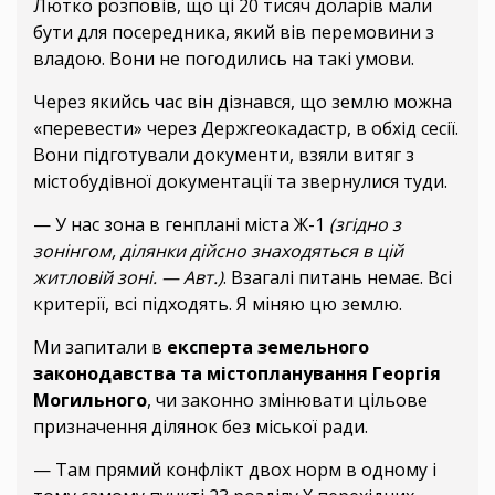
Лютко розповів, що ці 20 тисяч доларів мали
бути для посередника, який вів перемовини з
владою. Вони не погодились на такі умови.
Через якийсь час він дізнався, що землю можна
«перевести» через Держгеокадастр, в обхід сесії.
Вони підготували документи, взяли витяг з
містобудівної документації та звернулися туди.
— У нас зона в генплані міста Ж-1
(згідно з
зонінгом, ділянки дійсно знаходяться в цій
житловій зоні. — Авт.)
. Взагалі питань немає. Всі
критерії, всі підходять. Я міняю цю землю.
Ми запитали в
експерта земельного
законодавства та містопланування Георгія
Могильного
, чи законно змінювати цільове
призначення ділянок без міської ради.
— Там прямий конфлікт двох норм в одному і