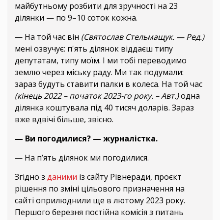
майбутньому розбити для зручності на 23
ділянки — по 9–10 соток кожна.
— На той час він
(Святослав Стельмащук. — Ред.)
мені озвучує: п'ять ділянок віддаєш типу
депутатам, типу моїм. І ми тобі переводимо
землю через міську раду. Ми так подумали:
зараз будуть ставити палки в колеса. На той час
(кінець 2022 – початок 2023-го року. – Авт.)
одна
ділянка коштувала під 40 тисяч доларів. Зараз
вже вдвічі більше, звісно.
— Ви погодилися? — журналістка.
— На пʼять ділянок ми погодилися.
Згідно з
даними
із сайту Рівнеради, проєкт
рішення по зміні цільового призначення на
сайті оприлюднили ще в лютому 2023 року.
Першого березня постійна комісія з питань