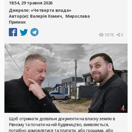
18:54, 29 травня 2026
Джерело:
«Четверта влада»
Автор(и):
Валерія Хомич
Мирослава
Примак
5878
0
Щоб отримати дозвільні документи на власну землю в
Рівному та почати на ній будівництво, виявляється,
потрібно домовлятися та платити, або грошима, або