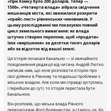
«При Хомку було 200 доларів, тепер —
1500». «Четверта влада» зібрала свідчення
мешканців міста, які зважилися розкрити
«прайс-лист» рівненських чиновників. У
цьому розслідуванні ми показуємо повний
цикл земельного вимагання: як влада
штучно створює перепони, щоб «продати»
їхнє «вирішення» за десятки тисяч доларів
або за відсоток від вашої землі.
Ця історія почалася банально — зі звичайного
повідомлення редакції від читача. Андрій Лютко
написав нам, що хоче розповісти історію про
свої ділянки в Рівному та подальші проблеми з
міською владою. Але коли ми справді зустрілись
і перейшли до суті, то історія перестала бути
банальною.
Він розповів, що міська влада Рівного
перешкоджає його будівництву, а сталось це, бо