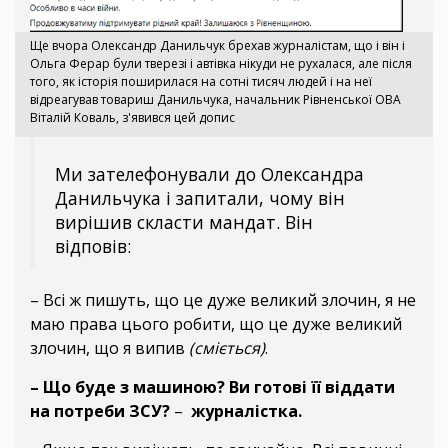
Ще вчора Олександр Данильчук брехав журналістам, що і він і
Ольга Ферар були тверезі і автівка нікуди не рухалася, але після
того, як історія поширилася на сотні тисяч людей і на неї
відреагував товариш Данильчука, начальник Рівненської ОВА
Віталій Коваль, з'явився цей допис
Ми зателефонували до Олександра
Данильчука і запитали, чому він
вирішив скласти мандат. Він
відповів:
– Всі ж пишуть, що це дуже великий злочин, я не
маю права цього робити, що це дуже великий
злочин, що я випив
(сміється)
.
– Що буде з машиною? Ви готові її віддати
на потреби ЗСУ?
–
журналістка.