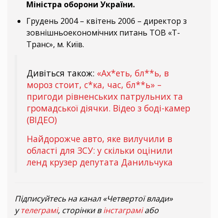
Міністра оборони України.
Грудень 2004 – квітень 2006 – директор з
зовнішньоекономічних питань ТОВ «Т-
Транс», м. Київ.
Дивіться також:
«Ах*еть, бл**ь, в
мороз стоит, с*ка, час, бл**ь» –
пригоди рівненських патрульних та
громадської діячки. Відео з боді-камер
(ВІДЕО)
Найдорожче авто, яке вилучили в
області для ЗСУ: у скільки оцінили
ленд крузер депутата Данильчука
Підписуйтесь на канал «Четвертої влади»
у
телеграмі
, сторінки в
інстаграмі
або