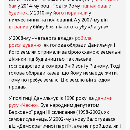
бак
у 2014-му році. Тоді ж йому
підпалювали
будинок
. У 2010-му
його поранили
у
нижчеспиння на полюванні. А у 2007-му він
втрапив
у бійку біля нічного клубу «Лагуна».
У 2008-му «Четверта влада»
робила
розслідування
, як голова облради Данильчук і
його земляк отримали за сірою схемою земельні
ділянки під будівництво та сільське
господарство в комерційній зоні у Рівному. Тоді
голова облради казав, що йому немає де жити,
тому потребує землю. Цю землю він згодом
продав.
У політиці Данильчук із 1998 року, за
даними
руху «Чесно».
Був народним депутатом
Верховної ради III скликання (1998-2002), як
самовисуванець. У 2002-му знову балотувався
від «Демократичної партії», але не пройшов, як і