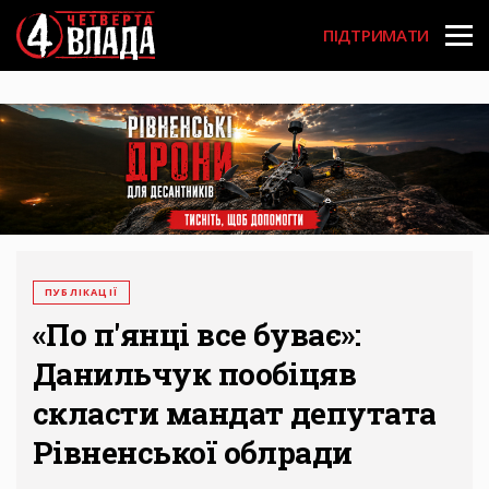
Перейти
User
до
ПІДТРИМАТИ
основного
account
вмісту
menu
ПУБЛІКАЦІЇ
«По п'янці все буває»:
Данильчук пообіцяв
скласти мандат депутата
Рівненської облради