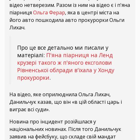
відео нетверезим. Разом із ним на відео є і п'яна
піарниця
Ольга Ферар
, яка в центрі міста на
його авто пошкодила авто прокурорки Ольги
Лихач.
Про це все детально ми писали у
матеріалі:
П'яна піарниця на Ленд
крузері такого ж п'яного ексголови
Рівненської облради в'їхала у Хонду
прокурорки
.
На відео, яке оприлюднила Ольга Лихач,
Данильчук казав, що він «в цій області царь і
виграє всі суди».
Новина про інцидент розійшлася у
національних новинах. Після того Данильчук
заявив на фейсбуку, що складе свій мандат