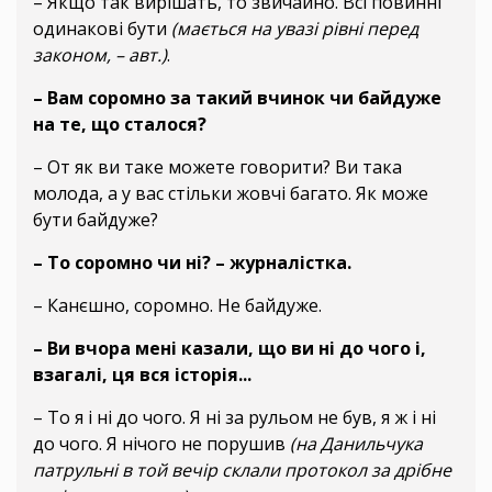
– Якщо так вирішать, то звичайно. Всі повинні
одинакові бути
(мається на увазі рівні перед
законом, – авт.)
.
– Вам соромно за такий вчинок чи байдуже
на те, що сталося?
– От як ви таке можете говорити? Ви така
молода, а у вас стільки жовчі багато. Як може
бути байдуже?
– То соромно чи ні? – журналістка.
– Канєшно, соромно. Не байдуже.
– Ви вчора мені казали, що ви ні до чого і,
взагалі, ця вся історія...
– То я і ні до чого. Я ні за рульом не був, я ж і ні
до чого. Я нічого не порушив
(на Данильчука
патрульні в той вечір склали протокол за дрібне