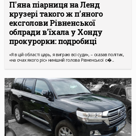
П'яна піарниця на Ленд
крузері такого ж п'яного
ексголови Рівненської
облради в'їхала у Хонду
прокурорки: подробиці
«Я в цій області царь, я виграю всі суди», – сказав політик,
«на очах якого ріс» нинішній голова Рівненської о�...