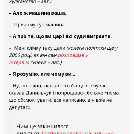
хуліганство – авт.)
– Але ж машина ваша.
– Причому тут машина.
– А про те, що ви цар і всі суди виграєте.
– Мені клічку таку дали
(колеги політики ще у
2006 році, як він сам
розповідав у
інтерв'ю
rvnews – авт.)
.
– Я розумію, але чому ви...
– Ну, по п'янці сказав. По п'янці все буває, –
сказав Данильчук і попрощався, бо вже «нема
що обсмоктувати, все написано, він вже не
депутат».
Чим це закінчилося
дивіться:
Господар слова: Данильчук