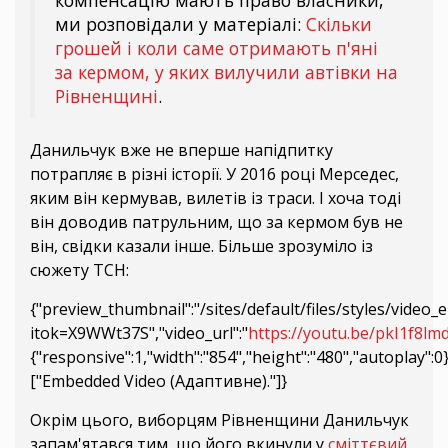
компенсацію мають право власники,
ми розповідали у матеріалі:
Скільки
грошей і коли саме отримають п'яні
за кермом, у яких вилучили автівки на
Рівненщині
.
Данильчук вже не вперше напідпитку
потрапляє в різні історії. У 2016 році Мерседес,
яким він кермував, вилетів із траси. І хоча тоді
він доводив патрульним, що за кермом був не
він, свідки казали інше. Більше зрозуміло із
сюжету ТСН:
{"preview_thumbnail":"/sites/default/files/styles/vid
itok=X9WWt37S","video_url":"
https://youtu.be/pkI1f8lm
{"responsive":1,"width":"854","height":"480","autoplay":
["Embedded Video (Адаптивне)."]}
Окрім цього, виборцям Рівненщини Данильчук
запам'ятався тим, що його вкинули у
сміттєвий