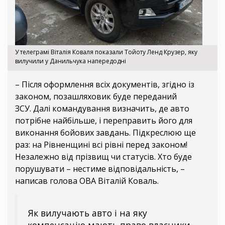
У телеграмі Віталія Коваля показали Тойоту Ленд Крузер, яку
вилучили у Данильчука напередодні
– Після оформлення всіх документів, згідно із
законом, позашляховик буде переданий
ЗСУ. Далі командування визначить, де авто
потрібне найбільше, і переправить його для
виконання бойових завдань. Підкреслюю ще
раз: на Рівненщині всі рівні перед законом!
Незалежно від прізвищ чи статусів. Хто буде
порушувати – нестиме відповідальність, –
написав голова ОВА Віталій Коваль.
Як вилучають авто і на яку