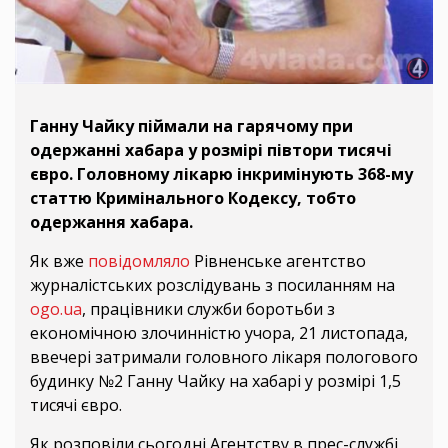
Ганну Чайку піймали на гарячому при
одержанні хабара у розмірі півтори тисячі
євро. Головному лікарю інкримінують 368-му
статтю Кримінального Кодексу, тобто
одержання хабара.
Як вже
повідомляло
Рівненське агентство
журналістських розслідувань з посиланням на
ogo.ua
, працівники служби боротьби з
економічною злочинністю учора, 21 листопада,
ввечері затримали головного лікаря пологового
будинку №2 Ганну Чайку на хабарі у розмірі 1,5
тисячі євро.
Як розповіли сьогодні Агентству в прес-службі