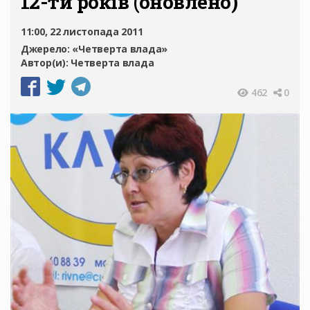
12-ти років (оновлено)
11:00, 22 листопада 2011
Джерело:
«Четверта влада»
Автор(и):
Четверта влада
462
0