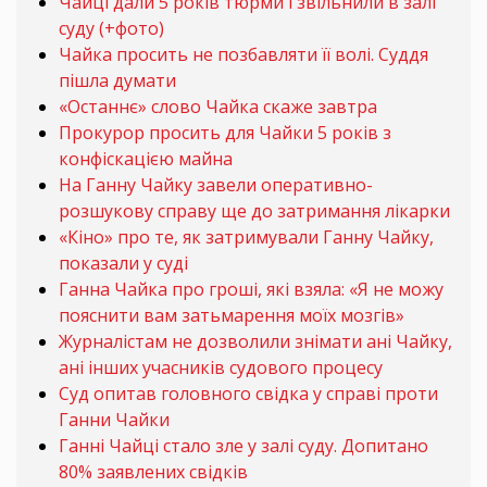
Чайці дали 5 років тюрми і звільнили в залі
суду (+фото)
Чайка просить не позбавляти її волі. Суддя
пішла думати
«Останнє» слово Чайка скаже завтра
Прокурор просить для Чайки 5 років з
конфіскацією майна
На Ганну Чайку завели оперативно-
розшукову справу ще до затримання лікарки
«Кіно» про те, як затримували Ганну Чайку,
показали у суді
Ганна Чайка про гроші, які взяла: «Я не можу
пояснити вам затьмарення моїх мозгів»
Журналістам не дозволили знімати ані Чайку,
ані інших учасників судового процесу
Суд опитав головного свідка у справі проти
Ганни Чайки
Ганні Чайці стало зле у залі суду. Допитано
80% заявлених свідків