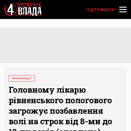
Перейти
User
до
ПІДТРИМАТИ
основного
account
вмісту
menu
ПУБЛІКАЦІЇ
Головному лікарю
рівненського пологового
загрожує позбавлення
волі на строк від 8-ми до