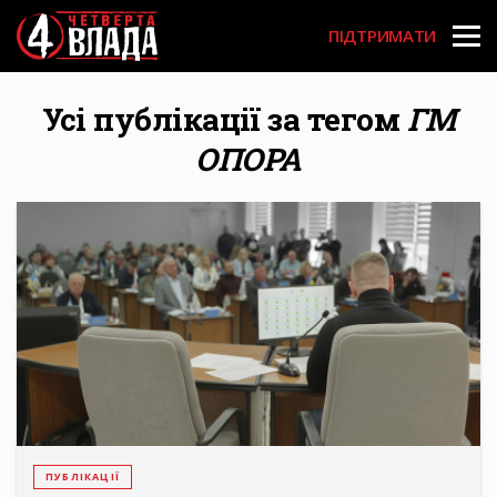
Перейти
User
до
ПІДТРИМАТИ
основного
account
вмісту
menu
Усі публікації за тегом
ГМ
ОПОРА
ПУБЛІКАЦІЇ