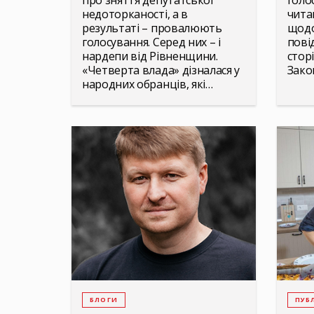
про зняття депутатської
голо
недоторканості, а в
чита
результаті – провалюють
щодо
голосування. Серед них – і
пові
нардепи від Рівненщини.
сторі
«Четверта влада» дізналася у
Зако
народних обранців, які…
БЛОГИ
ПУБЛ