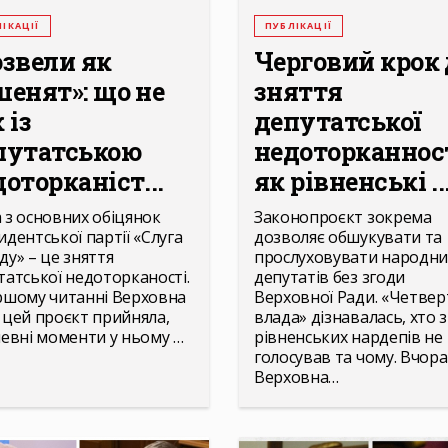
ІКАЦІЇ
ПУБЛІКАЦІЇ
озвели як
Черговий крок 
шенят»: що не
зняття
 із
депутатської
путатською
недоторканност
оторканіст...
як рівненські ..
 з основних обіцянок
Законопроєкт зокрема
идентської партії «Слуга
дозволяє обшукувати та
ду» – це зняття
прослуховувати народни
татської недоторканості.
депутатів без згоди
ршому читанні Верховна
Верховної Ради. «Четвер
 цей проєкт прийняла,
влада» дізнавалась, хто з
певні моменти у ньому …
рівненських нардепів не
голосував та чому. Вчора
Верховна…