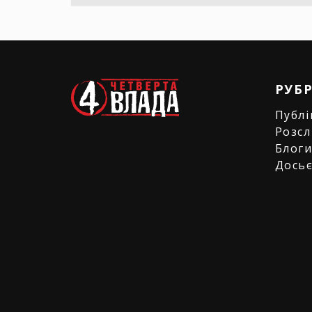
РУБ
Публі
Розсл
Блог
Дось