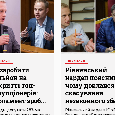
ІКАЦІЇ
ПУБЛІКАЦІЇ
 заробити
Рівненський
льйон на
нардеп поясни
критті топ-
чому доклався
рупціонерів:
скасування
ламент зроб...
незаконного зба
дні депутати 283-ма
Рівненський нардеп Юрі