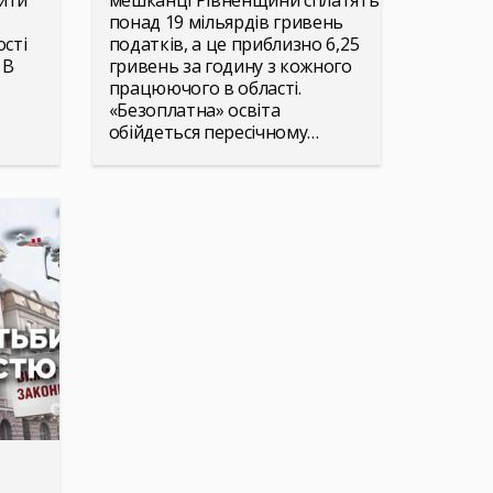
ити
мешканці Рівненщини сплатять
понад 19 мільярдів гривень
ості
податків, а це приблизно 6,25
 В
гривень за годину з кожного
працюючого в області.
«Безоплатна» освіта
обійдеться пересічному…