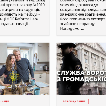
сами ухвалили у першому
Вознюк спробував поясн
нні проект закону №1010
чому він доклався до
 викривачів корупції,
скасування відповідальн
домляють на Фейсбук-
за незаконне збагачення.
нці «IDF Reforms Lab».
його поясненнях експерт
нодавчі новації…
знайшов неправду.
Нагадуємо, …
ІКАЦІЇ
РОЗСЛІДУВАННЯ