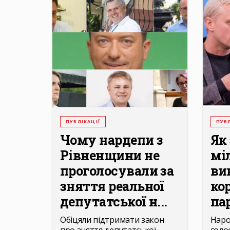
ПУБЛІКАЦІЇ
ПУБЛ
Чому нардепи з
Як
Рівненщини не
мі
проголосували за
ви
зняття реальної
ко
депутатської н...
пар
Обіцяли підтримати закон
Наро