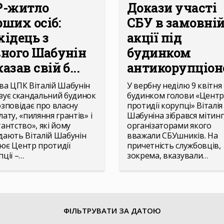
P-житло
Докази участі
рших осіб:
СБУ в замовні
хідець з
акції під
вного Шабунін
будинком
азав свій б...
антикорупціоне
ва ЦПК Віталій Шабунін
У вербну неділю 9 квітня 
зує скандальний будинок
будинком голови «Центр
озповідає про власну
протидії корупці» Віталія
ату, «пиляння грантів» і
Шабуніна зібрався мітинг
тантство», які йому
організаторами якого
дають Віталій Шабунін
вважали СБУшників. На
ює Центр протидії
причетність службовців,
пції –…
зокрема, вказували…
ФІЛЬТРУВАТИ ЗА ДАТОЮ