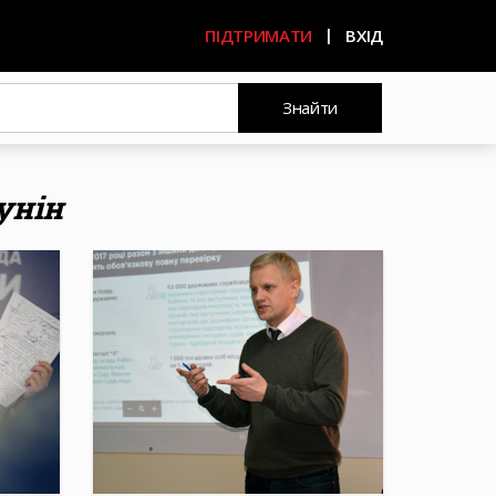
ПІДТРИМАТИ
ВХІД
Знайти
унін