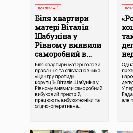
ПУБЛІКАЦІЇ
ПУБЛ
Біля квартири
«Р
матері Віталія
ко
Шабуніна у
так
Рівному виявили
де
саморобний в...
нед
Біля квартири матері голови
Одна
правління та співзасновника
през
«Центру протидії
наро
корупції» Віталія Шабуніна у
депу
Рівному виявили саморобний
У пе
вибуховий пристрій,
Рада
працюють вибухотехніки та
але 
слідчо-оперативна…