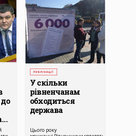
ПУБЛІКАЦІЇ
У скільки
в
рівненчанам
 до
обходиться
держава
...
й
Цього року