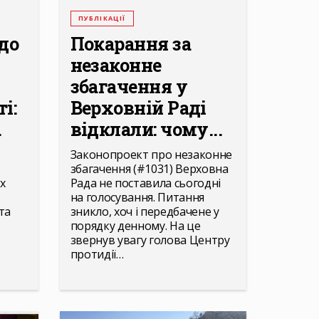
ПУБЛІКАЦІЇ
до
Покарання за
незаконне
збагачення у
і:
Верховній Раді
.
відклали: чому...
Законопроект про незаконне
збагачення (#1031) Верховна
х
Рада не поставила сьогодні
на голосування. Питання
та
зникло, хоч і передбачене у
порядку денному. На це
звернув увагу голова Центру
протидії…