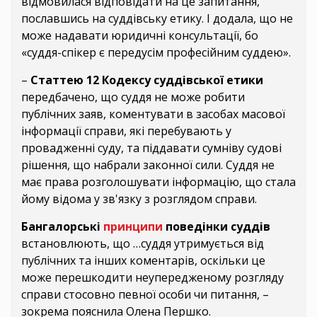
відмовилася відповідати на це запитання,
пославшись на суддівську етику. І додала, що не
може надавати юридичні консультації, бо
«суддя-спікер є передусім професійним суддею».
–
Статтею 12 Кодексу суддівської етики
передбачено, що суддя не може робити
публічних заяв, коментувати в засобах масової
інформації справи, які перебувають у
провадженні суду, та піддавати сумніву судові
рішення, що набрали законної сили. Суддя не
має права розголошувати інформацію, що стала
йому відома у зв'язку з розглядом справи.
Бангалорські
принципи
поведінки суддів
встановлюють, що …суддя утримується від
публічних та інших коментарів, оскільки це
може перешкодити неупередженому розгляду
справи стосовно певної особи чи питання, –
зокрема пояснила Олена Першко.