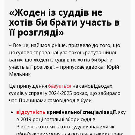
«Жоден із суддів не
хотів би брати участь в
її розгляді»
– Все це, найімовірніше, призвело до того, що
ця судова справа набула такої «репутаційної
ваги», що жоден із суддів не хотів би брати
участь в її розгляді, – припускає адвокат Юрій
Мельник.
Це припущення
базується
на самовідводах
суддів у справі у 2024-2025 роках, що забирало
час. Причинами самовідводів були:
відсутність
кримінальної спеціалізації
, яку
в 2019 році загальні збори суддів
Рівненського міського суду визначили як
обов’язкову умову для розгляду таких справ;