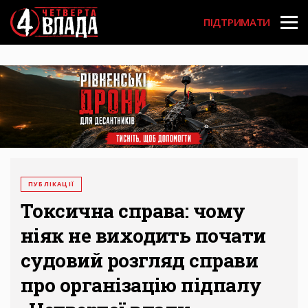
Перейти
User
до
ПІДТРИМАТИ
основного
account
вмісту
menu
ПУБЛІКАЦІЇ
Токсична справа: чому
ніяк не виходить почати
судовий розгляд справи
про організацію підпалу