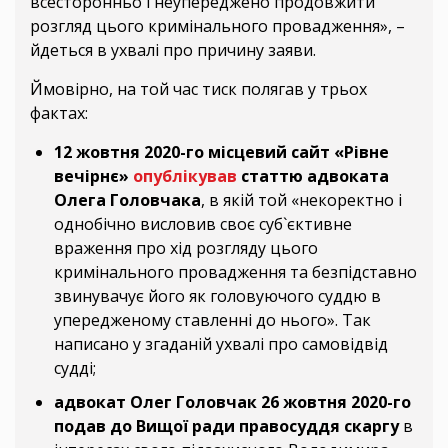
всесторонньо і неупереджено продовжити
розгляд цього кримінального провадження», –
йдеться в ухвалі про причину заяви.
Ймовірно, на той час тиск полягав у трьох
фактах:
12 жовтня 2020-го місцевий сайт «Рівне
вечірнє»
опублікував
статтю адвоката
Олега Головчака
, в якій той «некоректно і
однобічно висловив своє суб`єктивне
враження про хід розгляду цього
кримінального провадження та безпідставно
звинувачує його як головуючого суддю в
упередженому ставленні до нього». Так
написано у згаданій ухвалі про самовідвід
судді;
адвокат Олег Головчак 26 жовтня 2020-го
подав до Вищої ради правосуддя скаргу
в