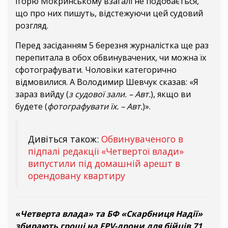
Ігорю Мокринському взагалі не подобається,
що про них пишуть, відстежуючи цей судовий
розгляд.
Перед засіданням 5 березня журналістка ще раз
перепитала в обох обвинувачених, чи можна їх
сфотографувати. Чоловіки категорично
відмовилися. А Володимир Шевчук сказав: «Я
зараз вийду (
з судової зали. – Авт.
), якщо ви
будете (
фотографувати їх. – Авт.
)».
Дивіться також:
Обвинуваченого в
підпалі редакції «Четвертої влади»
випустили під домашній арешт в
орендовану квартиру
«
Четверта влада» та БФ «Скарбниця Надії»
збирають гроші на FPV-дрони для бійців 71