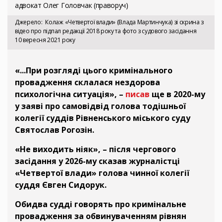
адвокат Олег Головчак (праворуч)
Джерело
Колаж «Четвертої влади» (Влада Мартинчука) зі скрина з
відео про підпал редакції 2018 року та фото з судового засідання
10 вересня 2021 року
«...При розгляді цього кримінального
провадження склалася нездорова
психологічна ситуація», –
писав
ще в 2020-му
у заяві про самовідвід голова тодішньої
колегії суддів Рівненського міського суду
Святослав Рогозін.
«Не виходить ніяк», – після чергового
засідання у 2026-му сказав журналістці
«Четвертої влади» голова чинної колегії
суддя Євген Сидорук.
Обидва судді говорять про кримінальне
провадження за обвинуваченням рівнян