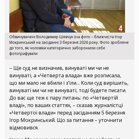
Обвинувачені Володимир Шевчук (на фото – ближче) та Ігор
Мокринський на засіданні 3 березня 2026 року. Фото зроблене
до того, як чоловіки категорично заборонили себе
фотографувати
– Ще суд не визначив, винуваті ми чи не
винуваті, а «Четверта влада» вже розписала,
що ми мало не вбили і з’їли… Коли суд вирішить,
винуваті ми чи не винуваті, тоді будете писати.
До вас ще теж є пару питань: по «Четвертій
владі», по ваших статтях, – сказав журналістці
«Четвертої влади» перед засіданням 5 березня
Ігор Мокринський. Що за питання – уточнити
відмовився.