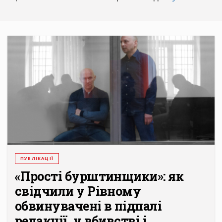
ПУБЛІКАЦІЇ
«Прості бурштинщики»: як
свідчили у Рівному
обвинувачені в підпалі
редакції, у вбивстві і