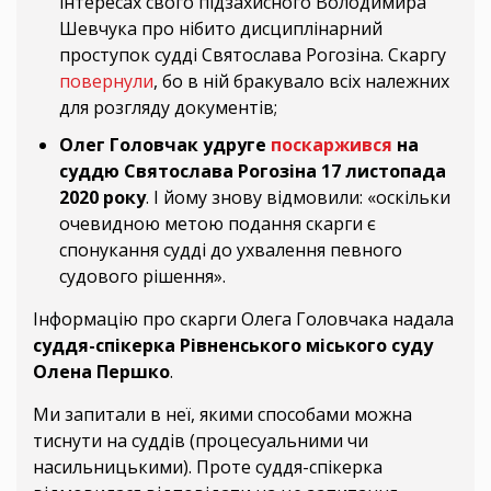
інтересах свого підзахисного Володимира
Шевчука про нібито дисциплінарний
проступок судді Святослава Рогозіна. Скаргу
повернули
, бо в ній бракувало всіх належних
для розгляду документів;
Олег Головчак удруге
поскаржився
на
суддю Святослава Рогозіна 17 листопада
2020 року
. І йому знову відмовили: «оскільки
очевидною метою подання скарги є
спонукання судді до ухвалення певного
судового рішення».
Інформацію про скарги Олега Головчака надала
суддя-спікерка Рівненського міського суду
Олена Першко
.
Ми запитали в неї, якими способами можна
тиснути на суддів (процесуальними чи
насильницькими). Проте суддя-спікерка