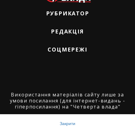
РУБРИКАТОР
РЕДАКЦІЯ
СОЦМЕРЕЖІ
Використання матеріалів сайту лише за
умови посилання (для інтернет-видань -
гіперпосилання) на "Четверта влада"
© ГО "Агенція журналістських розслідувань
"Четверта влада": 2008-2026.
Закрити
© ГО "Рівненський прес клуб": 2008-2026. ©