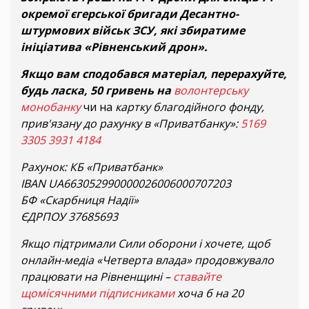
окремої єгерської бригади Десантно-
штурмових військ ЗСУ, які збиратиме
ініціатива «Рівненський дрон».
Якщо вам сподобався матеріал, перерахуйте,
будь ласка, 50 гривень на
волонтерську
монобанку
чи на
картку благодійного фонду,
прив'язану до рахунку в «Приватбанку»:
5169
3305 3931 4184
Рахунок: КБ «Приватбанк»
IBAN UA663052990000026006000707203
БФ «Скарбниця Надії»
ЄДРПОУ 37685693
Якщо підтримали Сили оборони і хочете, щоб
онлайн-медіа «Четверта влада» продовжувало
працювати на Рівненщині –
ставайте
щомісячними підписниками
хоча б на 20