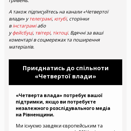
гривень.
А також підписуйтесь на канали «Четвертої
влади» у
телеграмі
,
ютубі
, сторінки
в
інстаграмі
або
у
фейсбуці
,
твітері
,
тіктоці
. Вдячні за ваші
коментарі в соцмережах та поширення
матеріалів.