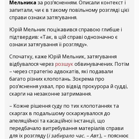
Мельника
за роз’ясненням. Описали контекст і
запитали, чи є в такому повільному розгляді цієї
справи ознаки затягування.
Юрій Мельник поцікавився справою глибше і
підтвердив: «Так, в цій справі однозначно є
ознаки затягування її розгляду».
Спочатку, каже Юрій Мельник, затягування
відбувалося через
розшук
обвинувачених. Потім
– через стратегію адвокатів, які подавали
багато різних клопотань. Зокрема про
роз’яснення ухвал, про відвід прокурора й судді,
скарги на незаконне затримання.
– Кожне рішення суду по тих клопотаннях та
скаргах в подальшому оскаржувалося до
апеляційної та касаційної інстанції, що
передбачало витребування матеріалів справи
для їх розгляду (
і забирало час. – Авт.
), – пояснює