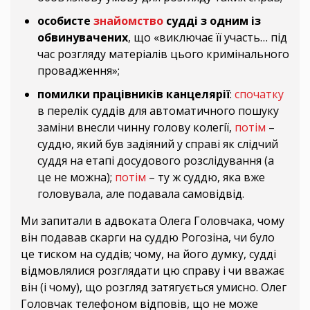
особисте
знайомство
судді з одним із
обвинувачених
, що «виключає її участь… під
час розгляду матеріалів цього кримінального
провадження»;
помилки працівників канцелярії
:
спочатку
в перелік суддів для автоматичного пошуку
заміни внесли чинну голову колегії,
потім
–
суддю, який був задіяний у справі як слідчий
суддя на етапі досудового розслідування (а
це не можна);
потім
– ту ж суддю, яка вже
головувала, але подавала самовідвід.
Ми запитали в адвоката Олега Головчака, чому
він подавав скарги на суддю Рогозіна, чи було
це тиском на суддів; чому, на його думку, судді
відмовлялися розглядати цю справу і чи вважає
він (і чому), що розгляд затягується умисно. Олег
Головчак телефоном відповів, що не може