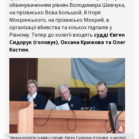
обвинуваченням рівнян Володимира Шевчука,
на прізвисько Вова Большой, й Ігоря
Мокринського, на прізвисько Мокрий, в
організації вбивства та кількох підпалів у
Рівному. Тепер до колегії входять
судді Євген
Сидорук (головує), Оксана Крижова та Олег
Костюк
.
Чинна колегія суддів у справі: Євген Сидорук (головує, у центрі),