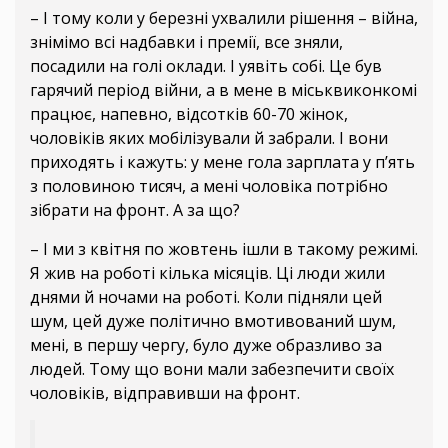
– І тому коли у березні ухвалили рішення – війна,
знімімо всі надбавки і премії, все зняли,
посадили на голі оклади. І уявіть собі. Це був
гарячий період війни, а в мене в міськвиконкомі
працює, напевно, відсотків 60-70 жінок,
чоловіків яких мобілізували й забрали. І вони
приходять і кажуть: у мене гола зарплата у п’ять
з половиною тисяч, а мені чоловіка потрібно
зібрати на фронт. А за що?
– І ми з квітня по жовтень ішли в такому режимі.
Я жив на роботі кілька місяців. Ці люди жили
днями й ночами на роботі. Коли підняли цей
шум, цей дуже політично вмотивований шум,
мені, в першу чергу, було дуже образливо за
людей. Тому що вони мали забезпечити своїх
чоловіків, відправивши на фронт.