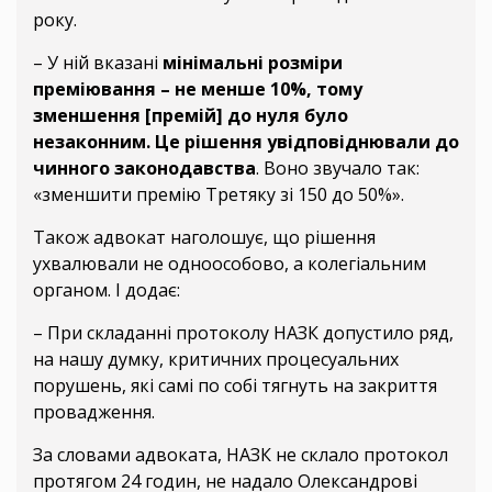
року.
– У ній вказані
мінімальні розміри
преміювання – не менше 10%, тому
зменшення [премій] до нуля було
незаконним. Це рішення увідповіднювали до
чинного законодавства
. Воно звучало так:
«зменшити премію Третяку зі 150 до 50%».
Також адвокат наголошує, що рішення
ухвалювали не одноособово, а колегіальним
органом. І додає:
– При складанні протоколу НАЗК допустило ряд,
на нашу думку, критичних процесуальних
порушень, які самі по собі тягнуть на закриття
провадження.
За словами адвоката, НАЗК не склало протокол
протягом 24 годин, не надало Олександрові