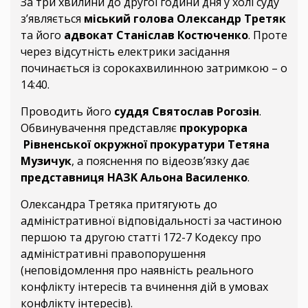
За три хвилини до другої години дня у холі суду
з’являється
міський голова Олександр Третяк
та його
адвокат Станіслав Костюченко
. Проте
через відсутність електрики засідання
починається із сорокахвилинною затримкою – о
14:40.
Проводить його
суддя Святослав Рогозін
.
Обвинувачення представляє
прокурорка
Рівненської окружної прокуратури Тетяна
Музичук
, а пояснення по відеозв’язку дає
представниця НАЗК Альона Василенко
.
Олександра Третяка притягують до
адміністративної відповідальності за частиною
першою та другою статті 172-7 Кодексу про
адміністративні правопорушення
(неповідомлення про наявність реального
конфлікту інтересів та вчинення дій в умовах
конфлікту інтересів).