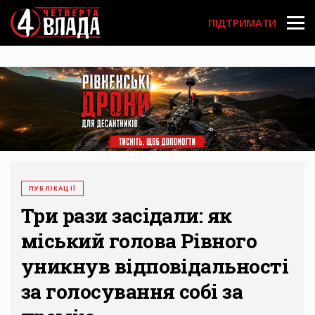
Перейти
User
до
ПІДТРИМАТИ
основного
account
вмісту
menu
ПУБЛІКАЦІЇ
Три рази засідали: як
міський голова Рівного
уникнув відповідальності
за голосування собі за