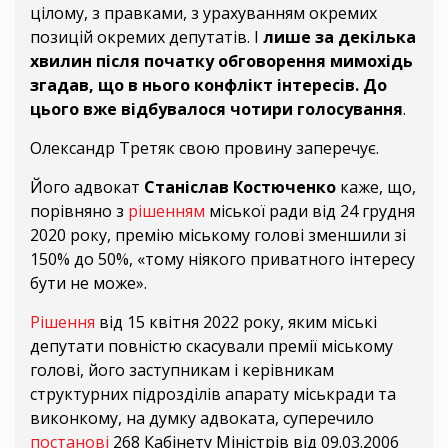
цілому, з правками, з урахуванням окремих
позицій окремих депутатів. І
лише за декілька
хвилин після початку обговорення мимохідь
згадав, що в нього конфлікт інтересів. До
цього вже відбувалося чотири голосування
.
Олександр Третяк свою провину заперечує.
Його адвокат
Станіслав Костюченко
каже, що,
порівняно з
рішенням
міської ради від 24 грудня
2020 року, премію міському голові зменшили зі
150% до 50%, «тому ніякого приватного інтересу
бути не може».
Рішення
від 15 квітня 2022 року, яким міські
депутати повністю скасували премії міському
голові, його заступникам і керівникам
структурних підрозділів апарату міськради та
виконкому, на думку адвоката, суперечило
постанові
268 Кабінету Міністрів від 09.03.2006