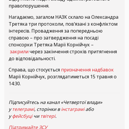
правопорушення.
Нагадаємо, загалом НАЗК склало на Олександра
Третяка три протоколи, пов’язані з конфліктом
інтересів. Провадження за попередньою
справою – про затвердження на посаді
спонсорки Третяка Марії Корнійчук –
закрили
через закінчення строків притягнення
до відповідальності.
Справа, що стосується
призначення надбавок
Марії Корнійчук, розглядатиметься 15 травня о
14:30.
Підписуйтесь на канал «Четвертої влади»
у
телеграмі
, сторінки в
інстаграмі
або
у
фейсбуці
чи
твітері
.
Підтримайте ЗСУ