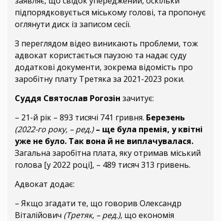
заявляє, що свідок упереджений, оскільки
підпорядковується міському голові, та пропонує
оглянути диск із записом сесії.
З переглядом відео виникають проблеми, тож
адвокат користається паузою та надає суду
додаткові документи, зокрема відомість про
заробітну плату Третяка за 2021-2023 роки.
Суддя Святослав Рогозін
зачитує:
– 21-й рік – 893 тисячі 741 гривня.
Березень
(2022-го року, – ред.)
– ще була премія, у квітні
уже не було. Так вона й не виплачувалася.
Загальна заробітна плата, яку отримав міський
голова [у 2022 році], – 489 тисяч 313 гривень.
Адвокат додає:
– Якщо згадати те, що говорив Олександр
Віталійович
(Третяк, – ред.)
, що економія