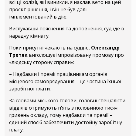
всі ці колізії, які виникли, я наклав вето на цей
проєкт рішення, і він не був далі
імплементований в дію.
Вислухавши пояснення та доповнення, суд іде в
нарадчу кімнату.
Поки присутні чекають на суддю,
Олександр
Третяк
виголошує імпровізовану промову про
«людську сторону справи»:
– Надбавки і премії працівникам органів
місцевого самоврядування – це частина їхньої
заробітної плати.
За словами міського голови, головні спеціалісти
відділів отримують п’ять з половиною тисяч
гривень окладу, тому надбавки та премії –
єдиний спосіб забезпечити достойну заробітну
плату: