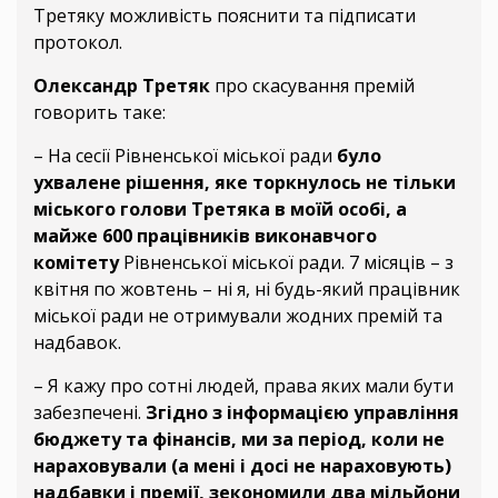
Третяку можливість пояснити та підписати
протокол.
Олександр Третяк
про скасування премій
говорить таке:
– На сесії Рівненської міської ради
було
ухвалене рішення, яке торкнулось не тільки
міського голови Третяка в моїй особі, а
майже 600 працівників виконавчого
комітету
Рівненської міської ради. 7 місяців – з
квітня по жовтень – ні я, ні будь-який працівник
міської ради не отримували жодних премій та
надбавок.
– Я кажу про сотні людей, права яких мали бути
забезпечені.
Згідно з інформацією управління
бюджету та фінансів, ми за період, коли не
нараховували (а мені і досі не нараховують)
надбавки і премії, зекономили два мільйони