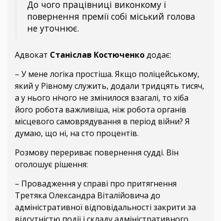
До чого працівниці виконкому і
повернення премії собі міський голова
не уточнює.
Адвокат
Станіслав Костюченко
додає:
– У мене логіка простіша. Якщо поліцейському,
який у Рівному служить, додали тридцять тисяч,
а у нього нічого не змінилося взагалі, то хіба
його робота важливіша, ніж робота органів
місцевого самоврядування в період війни? Я
думаю, що ні, на сто процентів.
Розмову перериває повернення судді. Він
оголошує рішення:
– Провадження у справі про притягнення
Третяка Олександра Віталійовича до
адміністративної відповідальності закрити за
відсутністю події і складу адміністративного