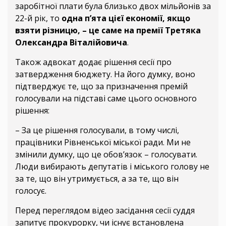
заробітної плати була близько двох мільйонів за
22-й рік, то
одна п’ята цієї економії, якщо
взяти різницю, – це саме на премії Третяка
Олександра Віталійовича
.
Також адвокат додає рішення сесії про
затвердження бюджету. На його думку, воно
підтверджує те, що за призначення премій
голосували на підставі саме цього основного
рішення:
– За це рішення голосували, в тому числі,
працівники Рівненської міської ради. Ми не
змінили думку, що це обов’язок – голосувати.
Люди вибирають депутатів і міського голову не
за те, що він утримується, а за те, що він
голосує.
Перед переглядом відео засідання сесії суддя
запитує прокурорку, чи існує встановлена