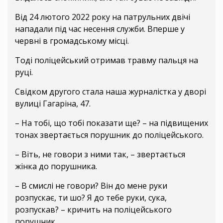
Від 24 лютого 2022 року на патрульних двічі
нападали під час несення служби. Вперше у
червні в громадському місці.
Тоді поліцейський отримав травму пальця на
руці.
Свідком другого стала наша журналістка у дворі
вулиці Гагаріна, 47.
– На тобі, що тобі показати ще? – на підвищених
тонах звертається порушник до поліцейського.
– Віть, не говори з ними так, – звертається
жінка до порушника.
– В смислі не говори? Він до мене руки
розпускає, ти шо? Я до тебе руки, сука,
розпускав? – кричить на поліцейського
порушник.