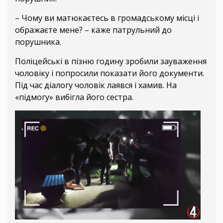
– Чому ви матюкаєтесь в громадському місці і
ображаєте мене? – каже патрульний до
порушника.
Поліцейські в пізню годину зробили зауваження
чоловіку і попросили показати його документи.
Під час діалогу чоловік лаявся і хамив. На
«підмогу» вибігла його сестра.