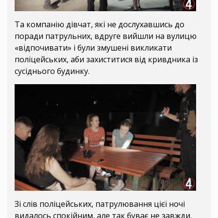
Та компанію дівчат, які не дослухавшись до
поради патрульних, вдруге вийшли на вулицю
«відпочивати» і були змушені викликати
поліцейських, аби захиститися від кривдника із
сусіднього будинку.
Зі слів поліцейських, патрулювання цієї ночі
видалось спокійним, але так буває не завжди.