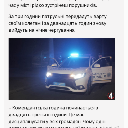
час у місті рідко зустрінеш порушників.
За три години патрульні передадуть варту
своїм колегам і за дванадцять годин знову
вийдуть на нічне чергування.
– Комендантська година починається з
двадцять третьої години. Це має
дисциплінувати у всіх громадян. Чому одні