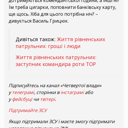
дотримуються комендантської години, а інші ні?
Їм треба цигарки, поповнити банківську карту,
ще щось. Хіба для цього потрібна ніч? –
дивується Василь Грицюк.
Дивіться також:
Життя рівненських
патрульних: гроші і люди
Життя рівненських патрульних:
заступник командира роти ТОР
Підписуйтесь на канал «Четвертої влади»
у
телеграмі
, сторінки в
інстаграмі
або
у
фейсбуці
чи
твітері
.
Підтримайте ЗСУ
Якщо підтримали ЗСУ і маєте змогу підтримати