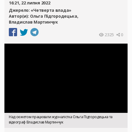
16:21, 22 липня 2022
Джерело:
«Четверта влада»
Автор(и):
Ольга Підгородецька
Владислав Мартинчук
2325
0
Над сюжетом працювали журналістка Ольга Підгородецька та
відеограф Владислав Мартинчук