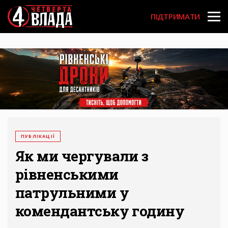
Перейти
User
до
ПІДТРИМАТИ
основного
account
вмісту
menu
ПУБЛІКАЦІЇ
Як ми чергували з
рівненськими
патрульними у
комендантську годину