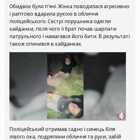
Обидвоє були п'яні. Жінка поводилася агресивно
і раптово вдарила рукою в обличчя
поліцейського. Сестрі порушника одягли
кайданки, після чого її брат почав шарпати
патрульного і намагався його бити. В результаті
також опинився в кайданках.
Поліцейський отримав садно і синець біля
лівого ока, подряпини обличчя та руки, забій