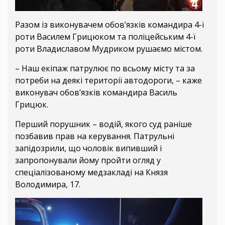
Разом із виконувачем обов’язків командира 4-ї
роти Василем Грицюком та поліцейським 4-ї
роти Владиславом Мудриком рушаємо містом.
– Наш екіпаж патрулює по всьому місту та за
потреби на деякі території автодороги, – каже
виконувач обов’язків командира Василь
Грицюк.
Перший порушник – водій, якого суд раніше
позбавив прав на керування. Патрульні
запідозрили, що чоловік випивший і
запропонували йому пройти огляд у
спеціалізованому медзакладі на Князя
Володимира, 17.