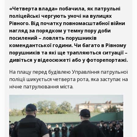
«Четверта влада» побачила, як патрульні
поліцейські чергують уночі на вулицях
Рівного. Від початку повномаcштабної війни
нагляд за порядком у темну пору доби
посилений – ловлять порушників
комендантської години. Чи багато в Рівному
порушників та які ще трапляються ситуації –
дивіться у відеосюжеті або у фоторепортажі.
На плацу перед будівлею Управління патрульної
поліції шикується четверта рота, яка заступає на
нічне патрулювання міста.