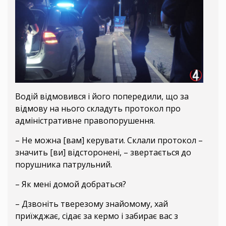
Водій відмовився і його попередили, що за
відмову на нього складуть протокол про
адміністративне правопорушення.
– Не можна [вам] керувати. Склали протокол –
значить [ви] відсторонені, – звертається до
порушника патрульний.
– Як мені домой добраться?
– Дзвоніть тверезому знайомому, хай
приїжджає, сідає за кермо і забирає вас з