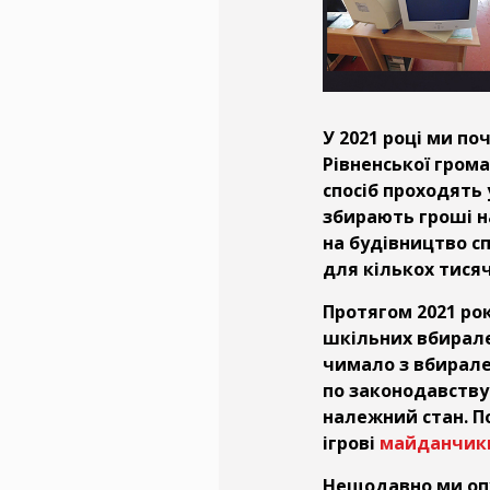
У 2021 році ми п
Рівненської гром
спосіб проходять 
збирають гроші н
на будівництво с
для кількох тисяч
Протягом 2021 ро
шкільних вбирале
чимало з вбирале
по законодавству
належний стан. По
ігрові
майданчик
Нещодавно ми опу