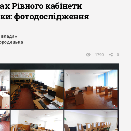
ах Рівного кабінети
ки: фотодослідження
 влада»
городецька
1790
0