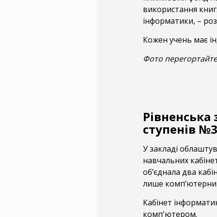
використання книг.
інформатики, – ро
Кожен учень має і
Фото перегортайте
Рівненська 
ступенів №3
У закладі облаштув
навчальних кабінет
об’єднала два кабі
лише комп’ютерни
Кабінет інформати
комп'ютером.