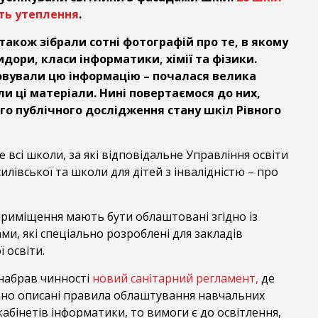
ть утеплення
.
 також зібрали сотні фотографій про те, в якому
идори, класи інформатики, хімії та фізики.
вували цю інформацію – почалася велика
али ці матеріали. Нині повертаємося до них,
го публічного дослідження стану шкіл Рівного
 всі школи, за які відповідальне Управління освіти
илівської та школи для дітей з інвалідністю – про
 приміщення мають бути облаштовані згідно із
и, які спеціально розроблені для закладів
 освіти.
у набрав чинності
новий санітарний регламент,
де
вано описані правила облаштування навчальних
бінетів інформатики, то вимоги є до освітлення,