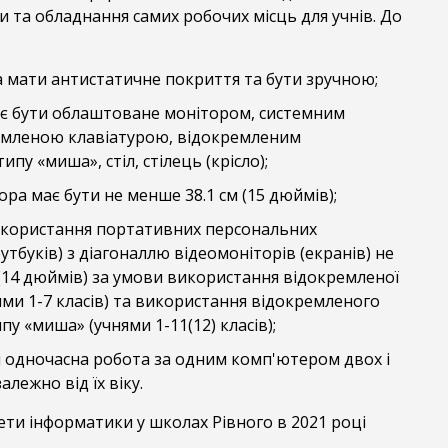
и та обладнання самих робочих місць для учнів. До
 мати антистатичне покриття та бути зручною;
ає бути облаштоване монітором, системним
емленою клавіатурою, відокремленим
пу «миша», стіл, стілець (крісло);
ора має бути не менше 38.1 см (15 дюймів);
икористання портативних персональних
утбуків) з діагоналлю відеомоніторів (екранів) не
(14 дюймів) за умови використання відокремленої
ями 1-7 класів) та використання відокремленого
пу «миша» (учнями 1-11(12) класів);
я одночасна робота за одним комп'ютером двох і
алежно від їх віку.
ети інформатики у школах Рівного в 2021 році