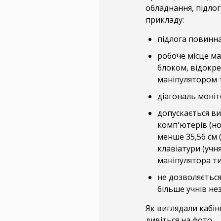
обладнання, підлог
прикладу:
підлога повинна
робоче місце м
блоком, відокр
маніпулятором ти
діагональ моніт
допускається в
комп'ютерів (но
менше 35,56 см 
клавіатури (учн
маніпулятора ти
не дозволяєтьс
більше учнів нез
Як виглядали кабін
дивіться на фото.