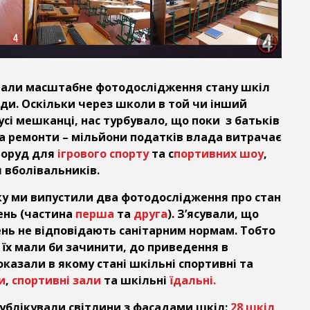
очали масштабне фотодослідження стану шкіл
ади. Оскільки через школи в той чи інший
усі мешканці, нас турбувало, що поки з батьків
а ремонти – мільйони податків влада витрачає
поруд для
ігрового спорту
та с
портивних шоу
,
 вболівальників.
ку ми випустили два фотодослідження про стан
нь (частина
перша
та
друга
). З’ясували, що
нь не відповідають санітарним нормам. Тобто
 їх мали би зачинити, до приведення в
казали в якому стані шкільні спортивні та
и
,
спортивні зали
та шкільні
їдальні.
блікували світлини з фасадами шкіл:
28 шкіл