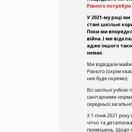
Рівного потребую
У 2021-му році ми
стані шкільні кор
Поки ми впорядко
війна. І ми відкл
адже іншого тако
немає
.
Ми відвідали майже
Рівного (окрім квас
них буде окремо).
Всі шкільні учбові
санітарними нормам
середньої загальної
З 1 січня 2021 рок
чітко та деталізо
приміщень. Щодо ка