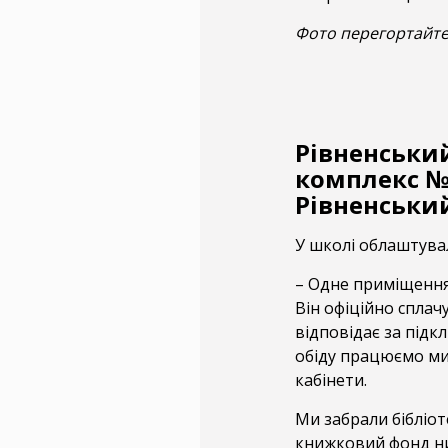
Фото перегортайте
Рівненськи
комплекс №
Рівненськи
У школі облаштува
– Одне приміщенн
Він офіційно спла
відповідає за підкл
обіду працюємо ми,
кабінети.
Ми забрали бібліо
книжковий фонд нин