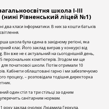
загальноосвітня школа І-ІІІ
 (нині Рівненський ліцей №1)
і два класи інформатики. В них за кошти батьків
світлення.
ерша школа була єдина в західному регіоні, яка
ний клас. Його заклад виграв у конкурсі від
. Він вже не є актуальний на сьогоднішній день,
15 персональних комп’ютерів. Згодом ми ще
 для початкової школи. Потім отримали 10
ів. Кабінети облаштовані гарно і ми забезпечуємо
ого процесу, – розповідала тодішня директорка
тник.
ний один стіл та три стільці за одним
уперечить санітарним нормам.
21 року заклад очолює Людмила Геркула.