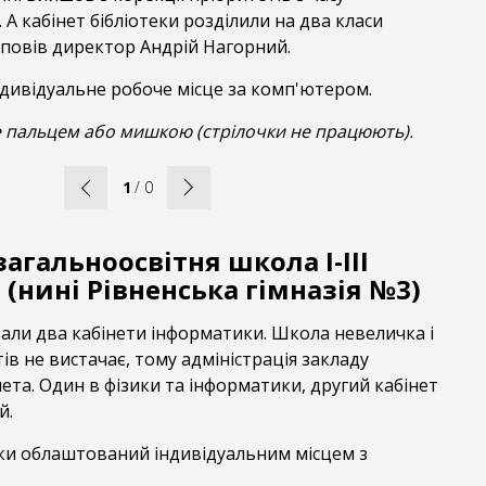
 А кабінет бібліотеки розділили на два класи
зповів директор Андрій Нагорний.
ндивідуальне робоче місце за комп'ютером.
 пальцем або мишкою (стрілочки не працюють).
1
/
0
загальноосвітня школа І-ІІІ
 (нині Рівненська гімназія №3)
али два кабінети інформатики. Школа невеличка і
ів не вистачає, тому адміністрація закладу
нета. Один в фізики та інформатики, другий кабінет
й.
ки облаштований індивідуальним місцем з