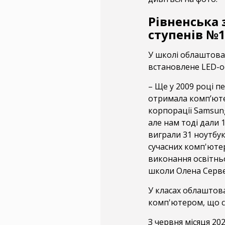
Рівненська 
ступенів №1
У школі облаштован
встановлене LED-о
– Ще у 2009 році п
отримала комп’ютер
корпорації Samsung
але нам тоді дали 
виграли 31 ноутбук
сучасних комп'ютер
виконання освітнь
школи Олена Серве
У класах облаштова
комп'ютером, що с
З червня місяця 20