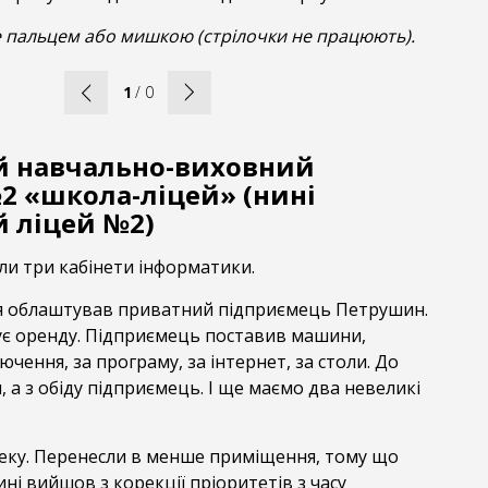
 пальцем або мишкою (стрілочки не працюють).
1
/
0
й навчально-виховний
2 «школа-ліцей» (нині
й ліцей №2)
ли три кабінети інформатики.
я облаштував приватний підприємець Петрушин.
чує оренду. Підприємець поставив машини,
ючення, за програму, за інтернет, за столи. До
 а з обіду підприємець. І ще маємо два невеликі
теку. Перенесли в менше приміщення, тому що
і вийшов з корекції пріоритетів з часу