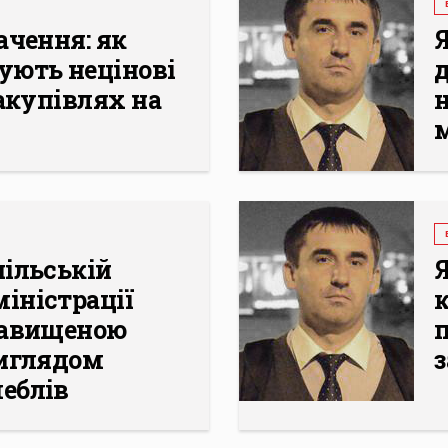
ачення: як
ують нецінові
закупівлях на
пільській
іністрації
завищеною
п
виглядом
з
еблів