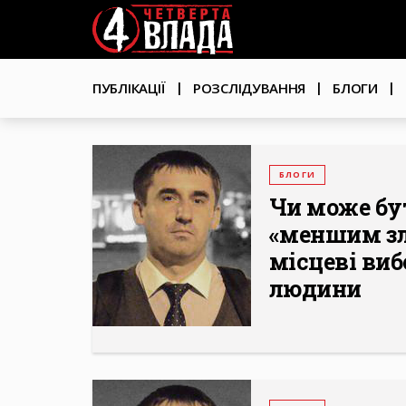
Перейти
User
до
основного
account
вмісту
Основна
menu
ПУБЛІКАЦІЇ
РОЗСЛІДУВАННЯ
БЛОГИ
навіґація
БЛОГИ
Чи може бу
«меншим зл
місцеві виб
людини