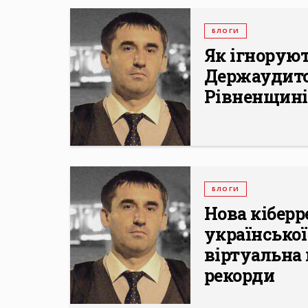
БЛОГИ
Як ігнорую
Держаудит
Рівненщині
БЛОГИ
Нова кіберр
української
віртуальна п
рекорди