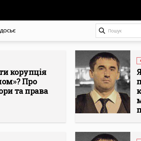
Пошук
ДОСЬЄ
ти корупція
ом»? Про
ори та права
к
м