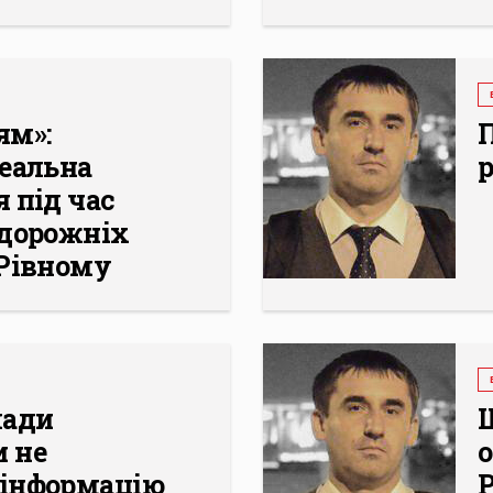
ям»:
П
реальна
р
 під час
 дорожніх
 Рівному
лади
Щ
 не
інформацію