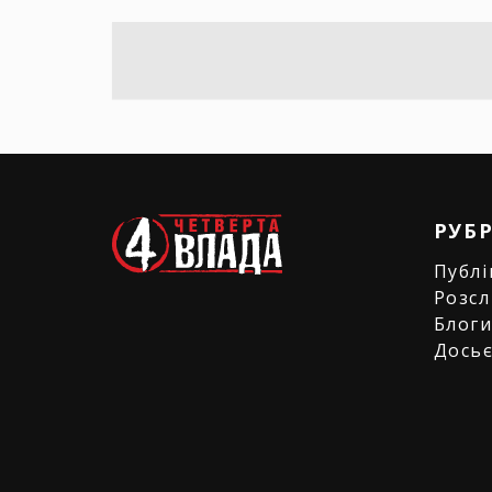
РУБ
Публі
Розсл
Блог
Дось