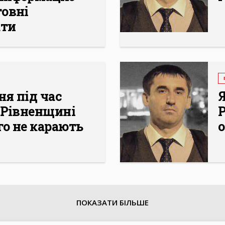
товні
ати
я під час
Я
 Рівненщині
го не карають
ПОКАЗАТИ БІЛЬШЕ