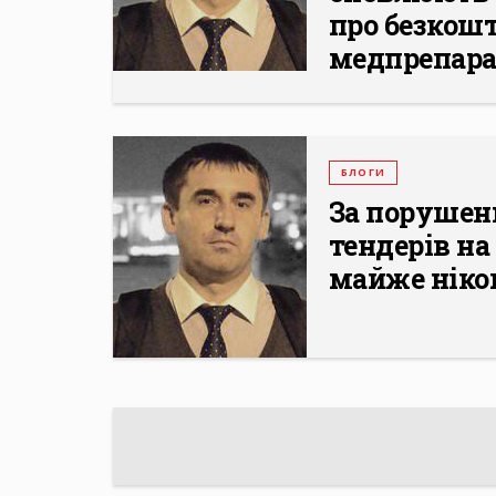
про безкош
медпрепар
БЛОГИ
За порушенн
тендерів на
майже ніко