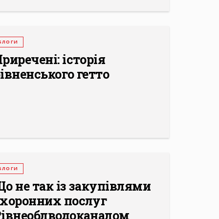
БЛОГИ
риречені: історія
івненського гетто
БЛОГИ
о не так із закупівлями
охоронних послуг
Рівнеоблводоканалом