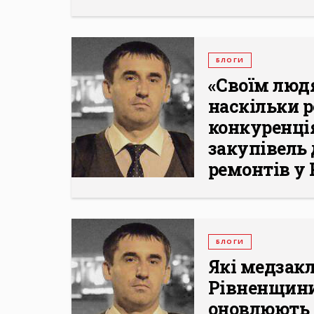
БЛОГИ
«Своїм люд
наскільки 
конкуренція
закупівель
ремонтів у
БЛОГИ
Які медзак
Рівненщини
оновлюють 