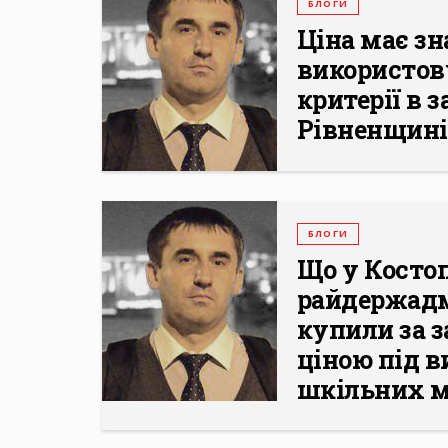
БЛОГИ
Ціна має зн
використов
критерії в 
Рівненщині
БЛОГИ
Що у Косто
райдержадм
купили за 
ціною під 
шкільних м