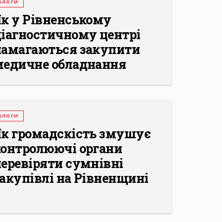
БЛОГИ
Як у Рівненському
діагностичному центрі
намагаються закупити
медичне обладнання
БЛОГИ
Як громадскість змушує
контролюючі органи
еревіряти сумнівні
акупівлі на Рівненщині