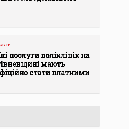
БЛОГИ
кі послуги поліклінік на
Рівненщині мають
офіційно стати платними