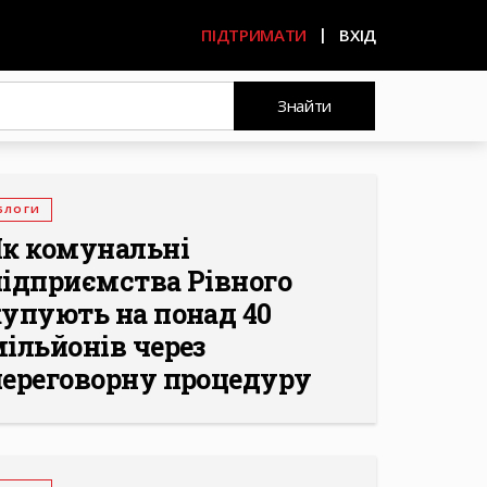
ПІДТРИМАТИ
ВХІД
Знайти
БЛОГИ
Як комунальні
підприємства Рівного
упують на понад 40
ільйонів через
переговорну процедуру