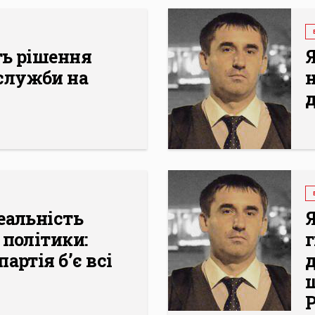
ть рішення
Я
служби на
еальність
Я
 політики:
артія б’є всі
д
щ