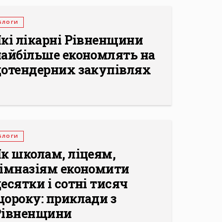
БЛОГИ
кі лікарні Рівненщини
найбільше економлять на
дотендерних закупівлях
БЛОГИ
к школам, ліцеям,
гімназіям економити
есятки і сотні тисяч
ороку: приклади з
Рівненщини