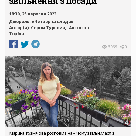
звільнення з посади
18:30, 25 вересня 2023
Джерело:
«Четверта влада»
Автор(и):
Сергій Турович
Антоніна
Торбіч
3039
0
Марина Кузмічова розповіла нам чому звільнилася з