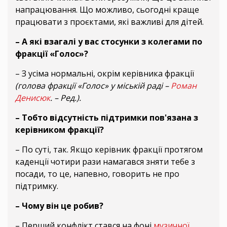
напрацювання. Що можливо, сьогодні краще
працювати з проєктами, які важливі для дітей.
– А які взагалі у вас стосунки з колегами по
фракції «Голос»?
– З усіма нормальні, окрім керівника фракції
(голова фракції «Голос» у міській раді –
Роман
Денисюк
. – Ред.).
– Тобто відсутність підтримки пов'язана з
керівником фракції?
– По суті, так. Якщо керівник фракції протягом
каденції чотири рази намагався зняти тебе з
посади, то це, напевно, говорить не про
підтримку.
– Чому він це робив?
– Перший конфлікт стався на фоні
музичної