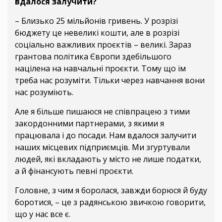
вдалося залучити?
– Близько 25 мільйонів гривень. У розрізі
бюджету це невеликі кошти, але в розрізі
соціально важливих проєктів – великі. Зараз
грантова політика Європи здебільшого
націлена на навчальні проєкти. Тому що їм
треба нас розуміти. Тільки через навчання вони
нас розуміють.
Але я більше пишаюся не співпрацею з тими
закордонними партнерами, з якими я
працювала і до посади. Нам вдалося залучити
наших місцевих підприємців. Ми згуртували
людей, які вкладають у місто не лише податки,
а й фінансують певні проєкти.
Головне, з чим я боролася, завжди борюся й буду
боротися, – це з радянською звичкою говорити,
що у нас все є.