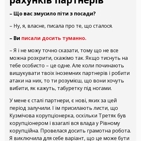
– Що вас змусило піти з посади?
– Ну, я, власне, писала про те, що сталося.
– Ви
писали досить туманно.
– Я і не можу точно сказати, тому що не все
можна розкрити, скажімо так. Якщо тиснуть на
тебе особисто – це одне. Але коли починають
вишукувати твоїх іноземних партнерів і робити
атаки на них, то ти розумієш, що вони хочуть
вибити, як кажуть, табуретку під ногами.
У мене є сталі партнери, є нові, яких за цей
період залучили. І їм присилають листи, що
Кузмічова корупціонерка, оскільки Третяк був
корупціонером і взагалі вся влада у Рівному
корупційна. Провелася досить грамотна робота.
Я виключила для себе варіант, що це може бути