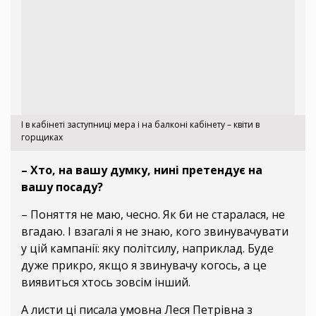
І в кабінеті заступниці мера і на балконі кабінету – квіти в
горщиках
– Хто, на вашу думку, нині претендує на
вашу посаду?
– Поняття не маю, чесно. Як би не старалася, не
вгадаю. І взагалі я не знаю, кого звинувачувати
у цій кампанії: яку політсилу, наприклад. Буде
дуже прикро, якщо я звинувачу когось, а це
виявиться хтось зовсім інший.
А листи ці писала умовна Леся Петрівна з