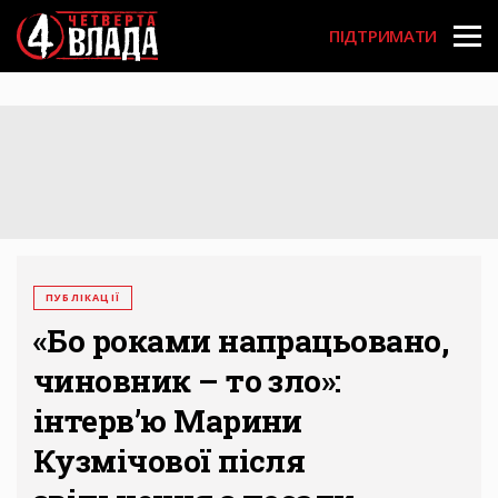
Перейти
User
до
ПІДТРИМАТИ
основного
account
вмісту
menu
ПУБЛІКАЦІЇ
«Бо роками напрацьовано,
чиновник – то зло»:
інтерв’ю Марини
Кузмічової після