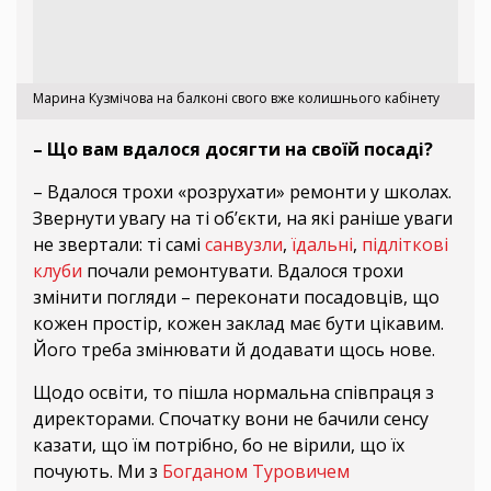
Марина Кузмічова на балконі свого вже колишнього кабінету
– Що вам вдалося досягти на своїй посаді?
– Вдалося трохи «розрухати» ремонти у школах.
Звернути увагу на ті об’єкти, на які раніше уваги
не звертали: ті самі
санвузли
,
їдальні
,
підліткові
клуби
почали ремонтувати. Вдалося трохи
змінити погляди – переконати посадовців, що
кожен простір, кожен заклад має бути цікавим.
Його треба змінювати й додавати щось нове.
Щодо освіти, то пішла нормальна співпраця з
директорами. Спочатку вони не бачили сенсу
казати, що їм потрібно, бо не вірили, що їх
почують. Ми з
Богданом Туровичем