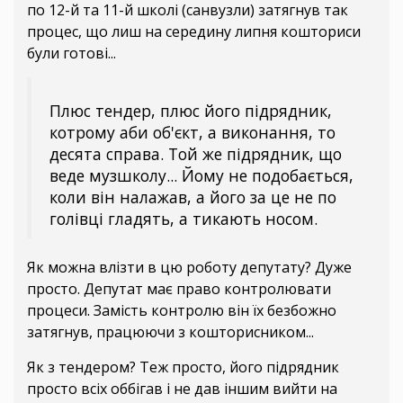
по 12-й та 11-й школі (санвузли) затягнув так
процес, що лиш на середину липня кошториси
були готові...
Плюс тендер, плюс його підрядник,
котрому аби об'єкт, а виконання, то
десята справа. Той же підрядник, що
веде музшколу... Йому не подобається,
коли він налажав, а його за це не по
голівці гладять, а тикають носом.
Як можна влізти в цю роботу депутату? Дуже
просто. Депутат має право контролювати
процеси. Замість контролю він їх безбожно
затягнув, працюючи з кошторисником...
Як з тендером? Теж просто, його підрядник
просто всіх оббігав і не дав іншим вийти на