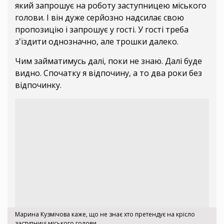
який запрошує на роботу заступницею міського
голови. І він дуже серйозно надсилає свою
пропозицію і запрошує у гості. У гості треба
з'їздити однозначно, але трошки далеко.
Чим займатимусь далі, поки не знаю. Далі буде
видно. Спочатку я відпочину, а то два роки без
відпочинку.
Марина Кузмічова каже, що не знає хто претендує на крісло
заступниці міського голови