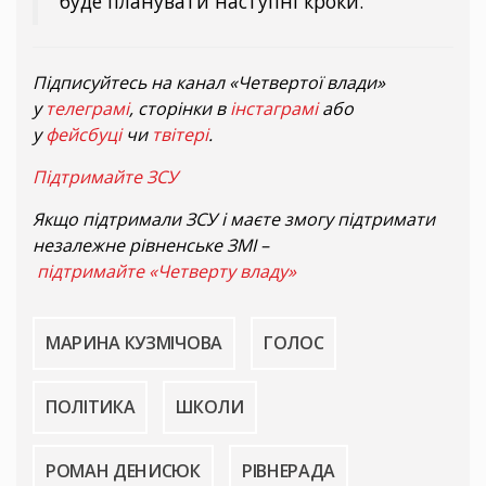
буде планувати наступні кроки.
Підписуйтесь на канал «Четвертої влади»
у
телеграмі
, сторінки в
інстаграмі
або
у
фейсбуці
чи
твітері
.
Підтримайте ЗСУ
Якщо підтримали ЗСУ і маєте змогу підтримати
незалежне рівненське ЗМІ –
підтримайте «Четверту владу»
МАРИНА КУЗМІЧОВА
ГОЛОС
ПОЛІТИКА
ШКОЛИ
РОМАН ДЕНИСЮК
РІВНЕРАДА