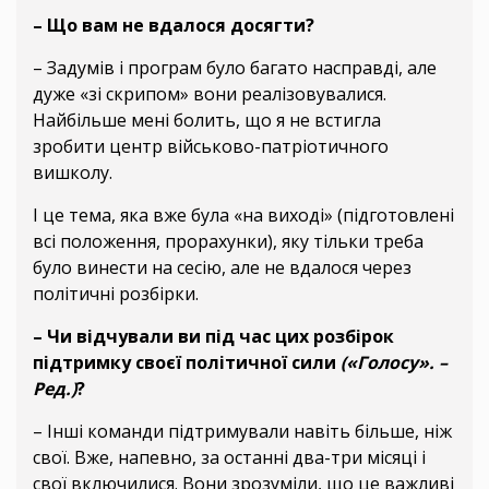
– Що вам не вдалося досягти?
– Задумів і програм було багато насправді, але
дуже «зі скрипом» вони реалізовувалися.
Найбільше мені болить, що я не встигла
зробити центр військово-патріотичного
вишколу.
І це тема, яка вже була «на виході» (підготовлені
всі положення, прорахунки), яку тільки треба
було винести на сесію, але не вдалося через
політичні розбірки.
– Чи відчували ви під час цих розбірок
підтримку своєї політичної сили
(«Голосу»
. –
Ред.)
?
– Інші команди підтримували навіть більше, ніж
свої. Вже, напевно, за останні два-три місяці і
свої включилися. Вони зрозуміли, що це важливі