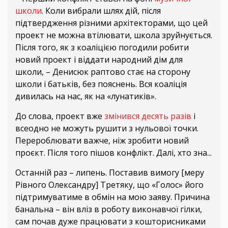
школи
. Коли вибрали шлях дій, після
підтвердження різними архітекторами, що цей
проект не можна втілювати, школа зруйнується.
Після того, як з коаліцією погодили робити
новий проект і віддати народний дім для
школи, – Денисюк раптово стає на сторону
школи і батьків, без пояснень. Вся коаліція
дивилась на нас, як на «лунатиків».
До слова, проект вже
змінився десять разів
і
всеодно не можуть рушити з нульової точки.
Перероблювати важче, ніж зробити новий
проєкт. Після того пішов конфлікт. Далі, хто зна...
Останній раз – липень. Поставив вимогу [меру
Рівного Олександру] Третяку, що «Голос» його
підтримуватиме в обмін на мою заяву. Причина
банальна – він вліз в роботу виконавчої гілки,
сам почав дуже працювати з кошторисниками