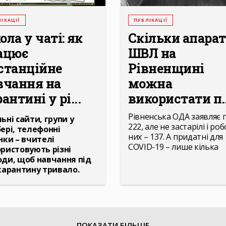
ІКАЦІЇ
ПУБЛІКАЦІЇ
ла у чаті: як
Скільки апарат
ацює
ШВЛ на
станційне
Рівненщині
вчання на
можна
антині у рі...
використати п..
Рівненська ОДА заявляє 
ьні сайти, групи у
222, але не застарілі і роб
ері, телефонні
них – 137. А придатні для
нки – вчителі
COVID-19 – лише кілька
ристовують різні
ди, щоб навчання під
карантину тривало.
ПОКАЗАТИ БІЛЬШЕ