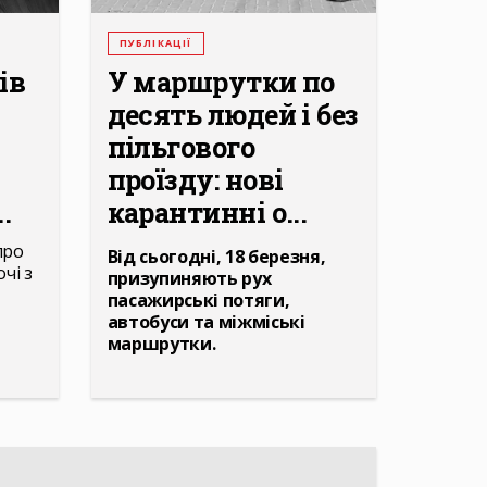
ПУБЛІКАЦІЇ
ів
У маршрутки по
десять людей і без
пільгового
проїзду: нові
.
карантинні о...
про
Від сьогодні, 18 березня,
очі з
призупиняють рух
пасажирські потяги,
автобуси та міжміські
маршрутки.