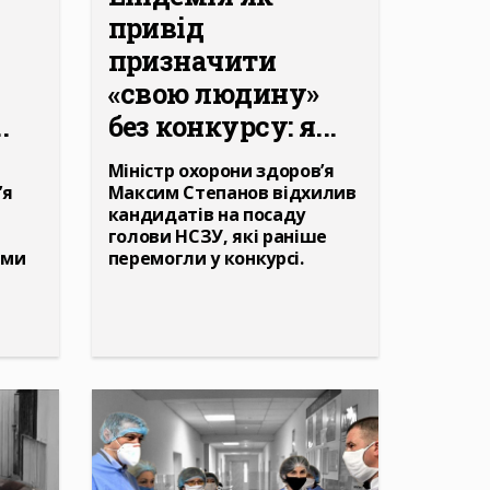
привід
призначити
«свою людину»
.
без конкурсу: я...
Міністр охорони здоров’я
’я
Максим Степанов відхилив
кандидатів на посаду
голови НСЗУ, які раніше
ами
перемогли у конкурсі.