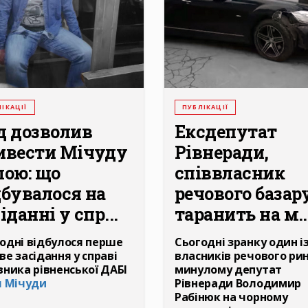
ІКАЦІЇ
ПУБЛІКАЦІЇ
д дозволив
Ексдепутат
ивести Мічуду
Рівнеради,
лою: що
співвласник
дбувалося на
речового базар
іданні у спр...
таранить на м..
одні відбулося перше
Сьогодні зранку один і
ве засідання у справі
власників речового рин
вника рівненської ДАБІ
минулому депутат
я Мічуди
Рівнеради Володимир
Рабінюк на чорному