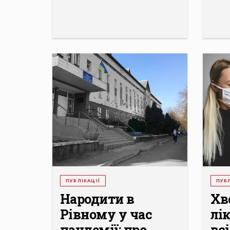
ПУБЛІКАЦІЇ
ПУБЛ
Народити в
Хв
Рівному у час
лі
пандемії: про
всі