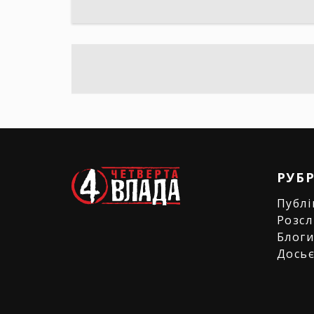
РУБ
Публі
Розсл
Блог
Дось