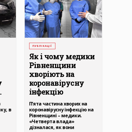
ПУБЛІКАЦІЇ
Як і чому медики
Рівненщини
хворіють на
у
коронавірусну
.
інфекцію
з
П’ята частина хворих на
ку, в
коронавірусну інфекцію на
Рівненщині – медики.
«Четверта влада»
дізналася, як вони