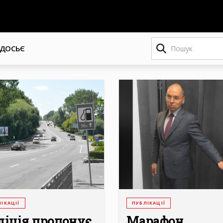
Пошук
ДОСЬЄ
ІКАЦІЇ
ПУБЛІКАЦІЇ
ліція пропонує
Марафон