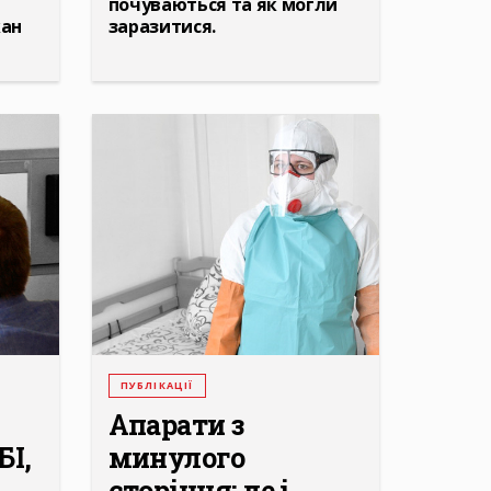
почуваються та як могли
кан
заразитися.
ПУБЛІКАЦІЇ
Апарати з
БІ,
минулого
сторіччя: де і