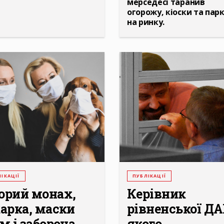
мерседесі таранив
огорожу, кіоски та пар
на ринку.
ІКАЦІЇ
ПУБЛІКАЦІЇ
орий монах,
Керівник
карка, маски
рівненської ДА
м і заборона
якого