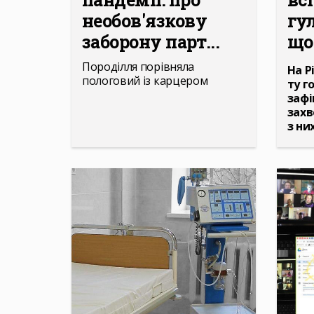
необов'язкову
гу
заборону парт...
що 
Породілля порівняла
На Р
пологовий із карцером
ту г
зафі
захв
з ни