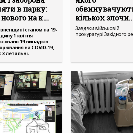
ляти в парку:
обвинувачуют
нового на к...
кількох злочи..
Завдяки військовій
івненщині станом на 19-
прокуратурі Західного ре
одину 1 квітня
ксовано 19 випадків
орювання на COVID-19,
х 3 летальні.