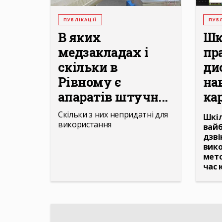
ПУБЛІКАЦІЇ
ПУБЛ
В яких
Шко
медзакладах і
пр
скільки в
ди
Рівному є
на
апаратів штучн...
кар
Скільки з них непридатні для
Шкіл
використання
вайб
дзві
вико
мето
час 