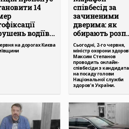
тановити 14
співбесід за
мер
зачиненими
тофіксації
дверима: як
ушень водіїв...
обирають розп..
червня на дорогах Києва
Сьогодні, 2-го червня,
иївщини
міністр охорони здоров
Максим Степанов
проводить онлайн-
співбесіди з кандидат
на посаду голови
Національної служби
здоров'я України.