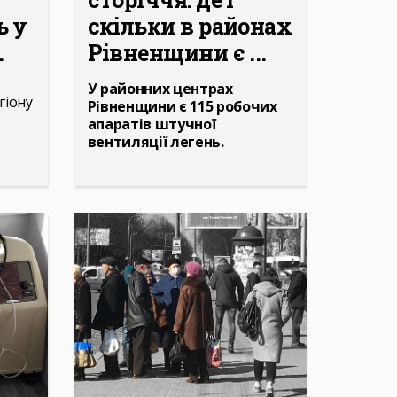
ь у
скільки в районах
.
Рівненщини є ...
У районних центрах
гіону
Рівненщини є 115 робочих
апаратів штучної
вентиляції легень.