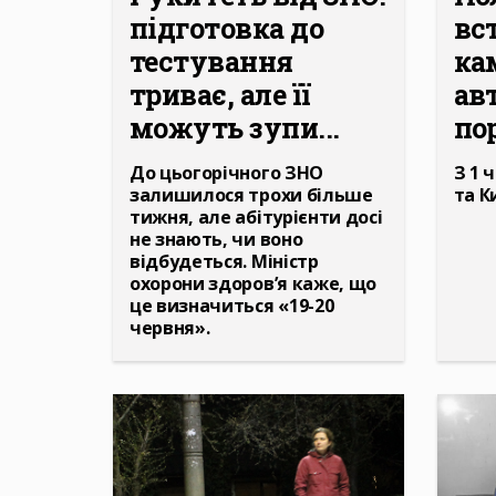
підготовка до
вс
тестування
ка
триває, але її
ав
можуть зупи...
пор
До цьогорічного ЗНО
З 1 
залишилося трохи більше
та К
тижня, але абітурієнти досі
не знають, чи воно
відбудеться. Міністр
охорони здоров’я каже, що
це визначиться «19-20
червня».