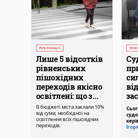
ПУБЛІКАЦІЇ
ПУБЛ
Лише 5 відсотків
Су
рівненських
пр
пішохідних
си
переходів якісно
ві
освітлені: що з...
зас
В бюджеті міста заклали 10%
Сьог
від суми, необхідної на
судо
освітлення всіх пішохідних
кері
переходів
Ігор