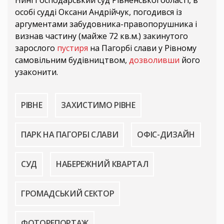
Нині Господарський суд Рівненської області, в
особі судді Оксани Андрійчук, погодився із
аргументами забудовника-правопорушника і
визнав частину (майже 72 кв.м.) закинутого
зарослого
пустиря
на Пагорбі слави у Рівному
самовільним будівництвом,
дозволивши
його
узаконити.
РІВНЕ
ЗАХИСТИМО РІВНЕ
ПАРК НА ПАГОРБІ СЛАВИ
ОФІС-ДИЗАЙН
СУД
НАБЕРЕЖНИЙ КВАРТАЛ
ГРОМАДСЬКИЙ СЕКТОР
ФОТОРЕПОРТАЖ