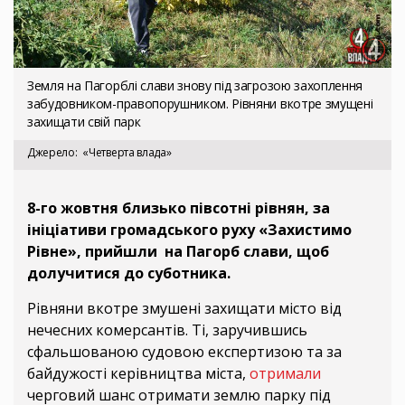
Земля на Пагорблі слави знову під загрозою захоплення
забудовником-правопорушником. Рівняни вкотре змущені
захищати свій парк
Джерело
«Четверта влада»
8-го жовтня близько півсотні рівнян, за
ініціативи громадського руху «Захистимо
Рівне», прийшли на Пагорб слави, щоб
долучитися до суботника.
Рівняни вкотре змушені захищати місто від
нечесних комерсантів. Ті, заручившись
сфальшованою судовою експертизою та за
байдужості керівництва міста,
отримали
черговий шанс отримати землю парку під