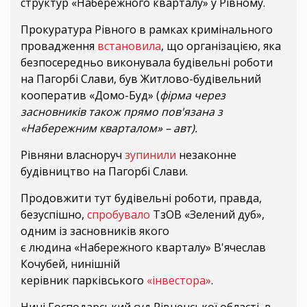
структур «Набережного кварталу» у Рівному.
Прокуратура Рівного в рамках кримінального
провадження
встановила
, що організацією, яка
безпосередньо виконувала будівельні роботи
на Пагорбі Слави, був Житлово-будівельний
кооператив «Домо-Буд» (
фірма через
засновників також прямо пов'язана з
«Набережним кварталом» – авт).
Рівняни власноруч
зупинили
незаконне
будівництво на Пагорбі Слави.
Продовжити тут будівельні роботи, правда,
безуспішно,
спробувало
ТзОВ «Зелений дуб»,
одним із засновників якого
є людина «Набережного кварталу» В'ячеслав
Кочубей, нинішній
керівник парківського
«інвестора»
.