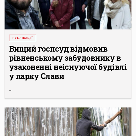
ПУБЛІКАЦІЇ
Вищий госпсуд відмовив
рівненському забудовнику в
узаконенні неіснуючої будівлі
у парку Слави
...