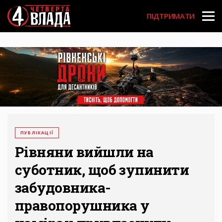
Перейти
User
до
ПІДТРИМАТИ
основного
account
вмісту
menu
ПУБЛІКАЦІЇ
Рівняни вийшли на
суботник, щоб зупинити
забудовника-
правопорушника у