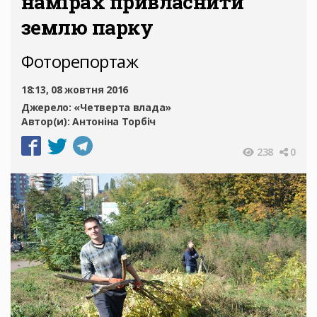
намірах привласнити
землю парку
Фоторепортаж
18:13, 08 жовтня 2016
Джерело:
«Четверта влада»
Автор(и):
Антоніна Торбіч
238
0