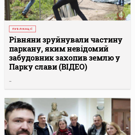
ПУБЛІКАЦІЇ
Рівняни зруйнували частину
паркану, яким невідомий
забудовник захопив землю у
Парку слави (ВІДЕО)
...