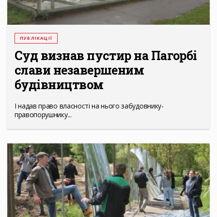
ПУБЛІКАЦІЇ
Суд визнав пустир на Пагорбі
слави незавершеним
будівництвом
І надав право власності на нього забудовнику-
правопорушнику...