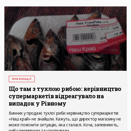
ПУБЛІКАЦІЇ
Що там з тухлою рибою: керівництво
супермаркетів відреагувало на
випадок у Рівному
Винних у продажі тухлої риби керівництво супермаркетів
«Наш край» не знайшли. Кажуть, що директор магазину не
може пояснити ситуацію, яка сталася. Хоча, запевняють,
рибу перевірили та утилізували.…