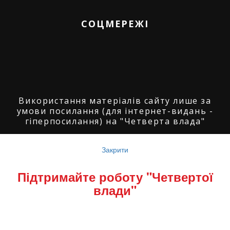
СОЦМЕРЕЖІ
Використання матеріалів сайту лише за
умови посилання (для інтернет-видань -
гіперпосилання) на "Четверта влада"
© ГО "Агенція журналістських розслідувань
"Четверта влада": 2008-2026.
Закрити
© ГО "Рівненський прес клуб": 2008-2026. ©
Підтримайте роботу "Четвертої
Володимир Торбіч: 2008-2026.
влади"
© Copyright by
SoftGroup
2026 All Right
Reserved