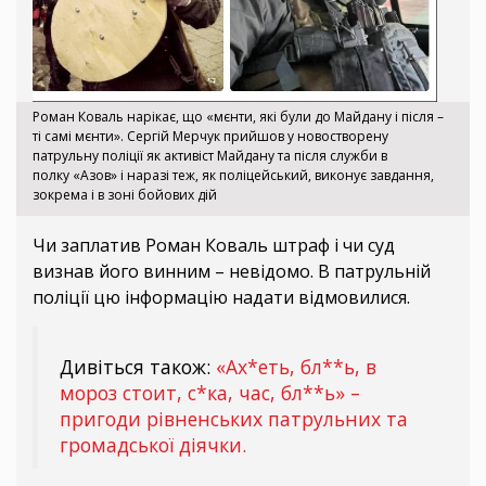
Роман Коваль нарікає, що «мєнти, які були до Майдану і після –
ті самі мєнти». Сергій Мерчук прийшов у новостворену
патрульну поліції як активіст Майдану та після служби в
полку «Азов» і наразі теж, як поліцейський, виконує завдання,
зокрема і в зоні бойових дій
Чи заплатив Роман Коваль штраф і чи суд
визнав його винним – невідомо. В патрульній
поліції цю інформацію надати відмовилися.
Дивіться також:
«Ах*еть, бл**ь, в
мороз стоит, с*ка, час, бл**ь» –
пригоди рівненських патрульних та
громадської діячки.