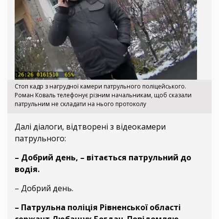
Стоп кадр з нагрудної камери патрульного поліцейського.
Роман Коваль телефонує різним начальникам, щоб сказали
патрульним не складати на нього протоколу
Далі діалоги, відтворені з відеокамери
патрульного:
– Добрий день,
– вітається патрульний до
водія.
– Добрий день.
– Патрульна поліція Рівненської області
сержант Любащук Богдан. Повідомляю