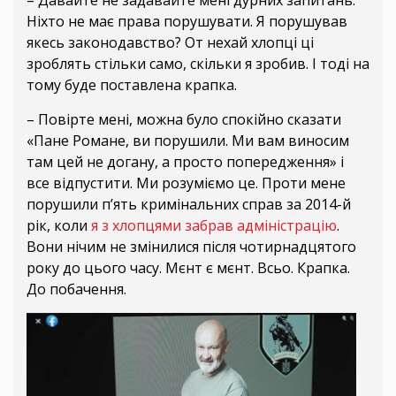
Ніхто не має права порушувати. Я порушував
якесь законодавство? От нехай хлопці ці
зроблять стільки само, скільки я зробив. І тоді на
тому буде поставлена крапка.
– Повірте мені, можна було спокійно сказати
«Пане Романе, ви порушили. Ми вам виносим
там цей не догану, а просто попередження» і
все відпустити. Ми розуміємо це. Проти мене
порушили п’ять кримінальних справ за 2014-й
рік, коли
я з хлопцями забрав адміністрацію
.
Вони нічим не змінилися після чотирнадцятого
року до цього часу. Мєнт є мєнт. Всьо. Крапка.
До побачення.