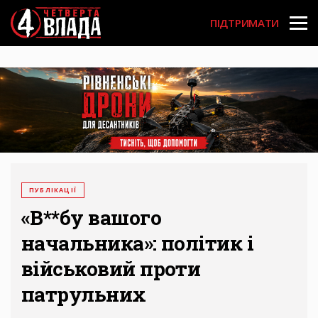
Перейти
User
до
ПІДТРИМАТИ
основного
account
вмісту
menu
ПУБЛІКАЦІЇ
«В**бу вашого
начальника»: політик і
військовий проти
патрульних