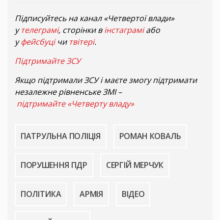
Підписуйтесь на канал «Четвертої влади»
у
телеграмі
, сторінки в
інстаграмі
або
у
фейсбуці
чи
твітері
.
Підтримайте ЗСУ
Якщо підтримали ЗСУ і маєте змогу підтримати
незалежне рівненське ЗМІ –
підтримайте «Четверту владу»
ПАТРУЛЬНА ПОЛІЦІЯ
РОМАН КОВАЛЬ
ПОРУШЕННЯ ПДР
СЕРГІЙ МЕРЧУК
ПОЛІТИКА
АРМІЯ
ВІДЕО