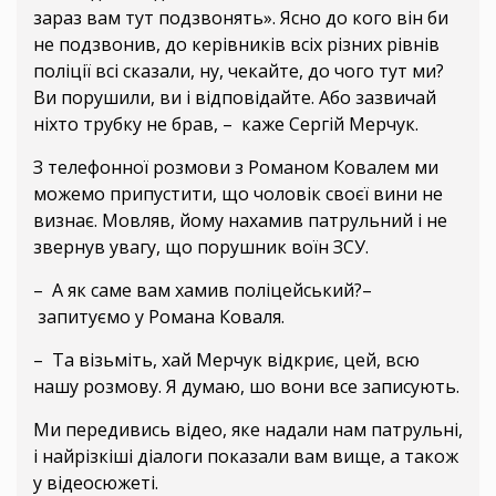
зараз вам тут подзвонять». Ясно до кого він би
не подзвонив, до керівників всіх різних рівнів
поліції всі сказали, ну, чекайте, до чого тут ми?
Ви порушили, ви і відповідайте. Або зазвичай
ніхто трубку не брав, – каже Сергій Мерчук.
З телефонної розмови з Романом Ковалем ми
можемо припустити, що чоловік своєї вини не
визнає. Мовляв, йому нахамив патрульний і не
звернув увагу, що порушник воїн ЗСУ.
– А як саме вам хамив поліцейський?–
запитуємо у Романа Коваля.
– Та візьміть, хай Мерчук відкриє, цей, всю
нашу розмову. Я думаю, шо вони все записують.
Ми передивись відео, яке надали нам патрульні,
і найрізкіші діалоги показали вам вище, а також
у відеосюжеті.