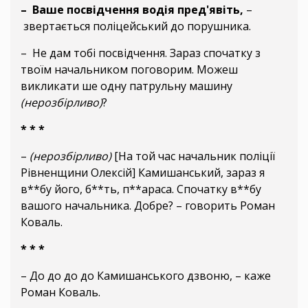
– Ваше посвідчення водія пред'явіть,
–
звертається поліцейський до порушника.
– Не дам тобі посвідчення. Зараз спочатку з
твоїм начальником поговорим. Можеш
викликати ше одну патрульну машину
(нерозбірливо)
?
* * *
–
(нерозбірливо)
[На той час начальник поліції
Рівненщини Олексій] Камишанський, зараз я
в**бу його, б**ть, п**араса. Спочатку в**бу
вашого начальника. Добре? – говорить Роман
Коваль.
* * *
– До до до до Камишанського дзвоню, – каже
Роман Коваль.