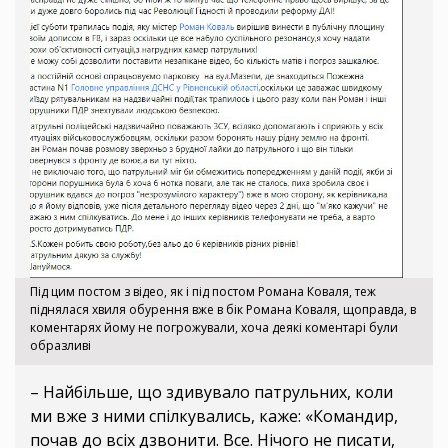
Під цим постом з відео, як і під постом Романа Коваля, теж
піднялася хвиля обурення вже в бік Романа Коваля, щоправда, в
коментарях йому не погрожували, хоча деякі коментарі були
образливі
– Найбільше, що здивувало патрульних, коли
ми вже з ними спілкувались, каже: «Командир,
почав до всіх дзвонити. Все. Нічого не писати,