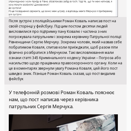
Після зустрічі з поліцейськими Роман Коваль написав пост на
своїй сторінці у фейсбуку. Під цим постом десятки людей
висловилися про підтримку пану Ковалю і частина з них
погрожувала патрульним і зокрема керівнику Патрульної поліції
Рівненщини Сергію Мерчуку. Зокрема чоловік, який назвав себе
побратимом Коваля, спитав коли приїжджати, щоб разом піти
фізично розібратися з Мерчуком. Такі висловлювання мали
ознаки статті 345 Кримінального кодексу України – Погроза або
насильство щодо працівника правоохоронного органу. Коли на
це в коментарях звернули увагу Романа Коваля, цей його пост
швидко зник. Пізніше Роман Коваль сказав, що пост видалив
фейсбук
У телефонній розмові Роман Коваль пояснює
нам, що пост написав через керівника
патрульних Сергія Мерчука.