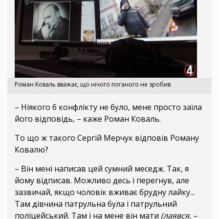
Роман Коваль вважає, що нічого поганого не зробив
– Ніякого б конфлікту не було, мене просто заїла
його відповідь, – каже Роман Коваль.
То що ж такого Сергій Мерчук відповів Роману
Ковалю?
– Він мені написав цей сумний меседж. Так, я
йому відписав. Можливо десь і перегнув, але
зазвичай, якщо чоловік вживає брудну лайку...
Там дівчина патрульна була і патрульний
поліцейський. Там і на мене він мати
(лаявся, –