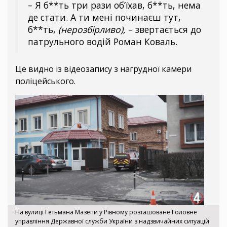
– Я б**ть три рази об’їхав, б**ть, нема
де стати. А ти мені починаєш тут,
б**ть,
(нерозбірливо),
– звертається до
патрульного водій Роман Коваль.
Це видно із відеозапису з нагрудної камери
поліцейського.
На вулиці Гетьмана Мазепи у Рівному розташоване Головне
управління Державної служби України з надзвичайних ситуацій