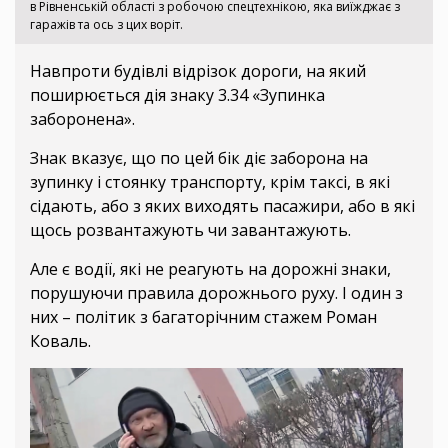
в Рівненській області з робочою спецтехнікою, яка виїжджає з
гаражів та ось з цих воріт.
Навпроти будівлі відрізок дороги, на який
поширюється дія знаку 3.34 «Зупинка
заборонена».
Знак вказує, що по цей бік діє заборона на
зупинку і стоянку транспорту, крім таксі, в які
сідають, або з яких виходять пасажири, або в які
щось розвантажують чи завантажують.
Але є водії, які не реагують на дорожні знаки,
порушуючи правила дорожнього руху. І один з
них – політик з багаторічним стажем Роман
Коваль.