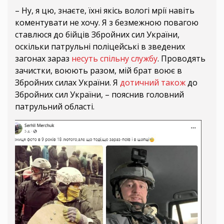
– Ну, я цю, знаєте, їхні якісь вологі мрії навіть
коментувати не хочу. Я з безмежною повагою
ставлюся до бійців Збройних сил України,
оскільки патрульні поліцейські в зведених
загонах зараз
несуть спільну службу
. Проводять
зачистки, воюють разом, мій брат воює в
Збройних силах України. Я
дотичний також
до
Збройних сил України, – пояснив головний
патрульний області.