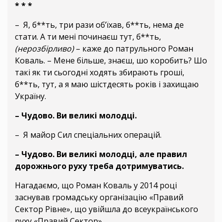
* * *
– Я, б**ть, три рази об’їхав, б**ть, нема де
стати. А ти мені починаєш тут, б**ть,
(нерозбірливо)
– каже до патрульного Роман
Коваль. – Мене більше, знаєш, шо коробить? Шо
такі як ти сьогодні ходять збирають гроші,
б**ть, тут, а я маю шістдесять років і захищаю
Україну.
– Чудово. Ви великі молодці.
– Я майор Сил спеціальних операцій.
– Чудово. Ви великі молодці, але правил
дорожнього руху треба дотримуватись.
Нагадаємо, що Роман Коваль у 2014 році
заснував громадську організацію «Правий
Сектор Рівне», що увійшла до всеукраїнського
руху «Правий Сектор».