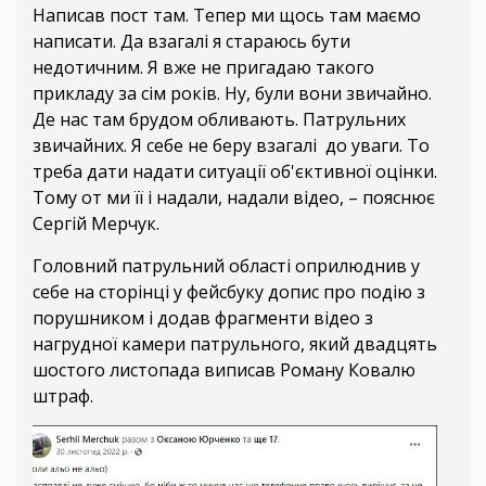
Написав пост там. Тепер ми щось там маємо
написати. Да взагалі я стараюсь бути
недотичним. Я вже не пригадаю такого
прикладу за сім років. Ну, були вони звичайно.
Де нас там брудом обливають. Патрульних
звичайних. Я себе не беру взагалі до уваги. То
треба дати надати ситуації об'єктивної оцінки.
Тому от ми її і надали, надали відео, – пояснює
Сергій Мерчук.
Головний патрульний області оприлюднив у
себе на сторінці у фейсбуку допис про подію з
порушником і додав фрагменти відео з
нагрудної камери патрульного, який двадцять
шостого листопада виписав Роману Ковалю
штраф.