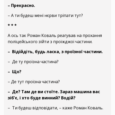
– Прекрасно.
– А ти будеш мені нєрви тріпати тут?
* * *
А ось так Роман Коваль реагував на прохання
поліцейського зійти з проїжджої частини.
– Відійдіть, будь ласка, з проїзної частини.
– Де ту проїзна частина?
– Що?
– Де тут проїзна частина?
– Де? Там де ви стоїте. Зараз машина вас
зіб'є, і хто буде винний? Водій?
– Ти будеш відповідати, – каже Роман Коваль.