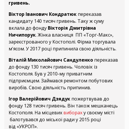
гривень.
Віктор Іванович Кондратюк
переказав
кандидату 140 тисяч гривень. Таку ж суму
вклала до фонду
Вікторія Дмитрівна
Ничипорук
. Жінка власниця ПП «Торг-Макс»,
зареєстрованого у Костополі. Фірма торгувала
м'ясом. У 2017 році припинила свою діяльність.
Віталій Миколайович Сандуленко
переказав
до фонду 130 тисяч гривень. Чоловік із
Костополя. Був у 2010-му приватним
підприємцем. Займався ремонтом побутових
виробів. Свою діяльність припинив.
Ігор Валерійович Дзядук
пожертвував до
фонду 128 тисяч гривень. Він також мешканець
Костополя. На місцевих
виборах
у своєму місті
балотувався до міської ради у 2015 році
від «УКРОП».