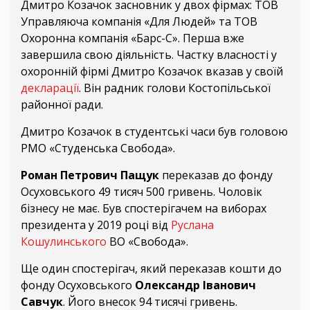
Дмитро Козачок засновник у двох фірмах: ТОВ
Управляюча компанія «Для Людей» та ТОВ
Охоронна компанія «Барс-С». Перша вже
завершила свою діяльність. Частку власності у
охоронній фірмі Дмитро Козачок вказав у своїй
декларації
. Він радник голови Костопільської
районної ради.
Дмитро Козачок в студентські часи був головою
РМО «Студенська Свобода».
Роман Петрович Пащук
переказав до фонду
Осуховського 49 тисяч 500 гривень. Чоловік
бізнесу не має. Був спостерігачем на виборах
президента у 2019 році від
Руслана
Кошулинського
ВО «Свобода».
Ще один спостерігач, який переказав кошти до
фонду Осуховського
Олександр Іванович
Савчук
. Його внесок 94 тисячі гривень.