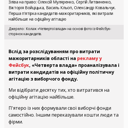
Зліва на право: Олексій Муляренко, Сергій Литвиненко,
Вікторія Войціцька, Василь Кльоп, Олександр Ковальчук.
Перша п'ятірка кандидатів-мажоритарників, які витрали
найбільше на офіційну агітацію
Джерело
Колаж «Четвертої влади» на основі фото із Фейсбук-
сторінок кандидатів.
Вслід за розслідуванням про витрати
мажоритарників області на
рекламу у
Фейсбук
, «Четверта влада» проаналізувала і
витрати кандидатів на офіційну політичну
агітацію з виборчого фонду.
Ми відібрати десятку тих, хто витратився на
офіційну агітацію найбільше.
П'ятеро із них формували свої виборчі фонди
самостійно. Іншим переказували кошти люди та
фірми.