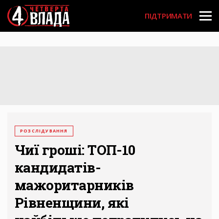
Перейти
User
до
ПІДТРИМАТИ
основного
account
вмісту
menu
РОЗСЛІДУВАННЯ
Чиї гроші: ТОП-10
кандидатів-
мажоритарників
Рівненщини, які