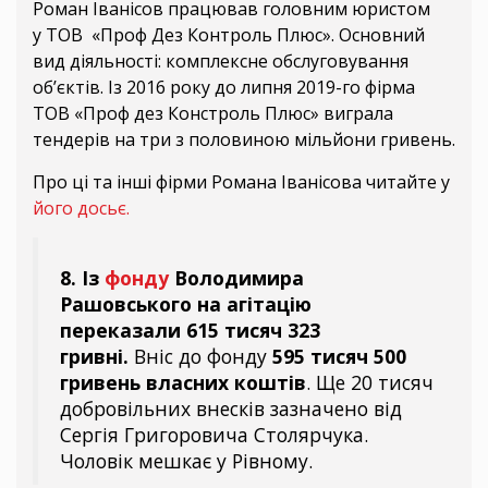
Роман Іванісов працював головним юристом
у ТОВ «Проф Дез Контроль Плюс». Основний
вид діяльності: комплексне обслуговування
об’єктів. Із 2016 року до липня 2019-го фірма
ТОВ «Проф дез Констроль Плюс» виграла
тендерів на три з половиною мільйони гривень.
Про ці та інші фірми Романа Іванісова читайте у
його досьє.
8. Із
фонду
Володимира
Рашовського на агітацію
переказали 615 тисяч 323
гривні.
Вніс до фонду
595 тисяч 500
гривень власних коштів
. Ще 20 тисяч
добровільних внесків зазначено від
Сергія Григоровича Столярчука.
Чоловік мешкає у Рівному.