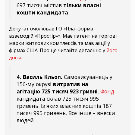
697 тисяч містив
тільки власні
кошти кандидата
.
Депутат очолював ГО «Платформа
взаємодій «Простір»». Має патент на торгові
марки житлових комплексів та мав акції у
фірмах США. Про це читайте детально у
його
досьє
.
4. Василь Кльоп.
Самовисуванець у
156-му окрузі
витратив на
агітацію 725 тисяч 923 гривні
.
Фонд
кандидата склав 725 тисяч 995
гривень. Із яких власних коштів 187
тисяч 995 гривень. Все інше – внески
людей.