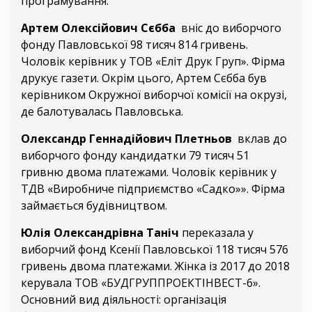
програмування.
Артем Олексійович Сєбба
вніс до виборчого
фонду Павловської 98 тисяч 814 гривень.
Чоловік керівник у ТОВ «Еліт Друк Груп». Фірма
друкує газети. Окрім цього, Артем Сєбба був
керівником Окружної виборчої комісії на окрузі,
де балотувалась Павловська.
Олександр Геннадійович Плетньов
вклав до
виборчого фонду кандидатки 79 тисяч 51
гривню двома платежами. Чоловік керівник у
ТДВ «Виробниче підприємство «Садко»». Фірма
займається будівництвом.
Юлія Олександрівна Таніч
переказала у
виборчий фонд Ксенії Павловської 118 тисяч 576
гривень двома платежами. Жінка із 2017 до 2018
керувала ТОВ «БУДГРУППРОЕКТІНВЕСТ-6».
Основний вид діяльності: організація