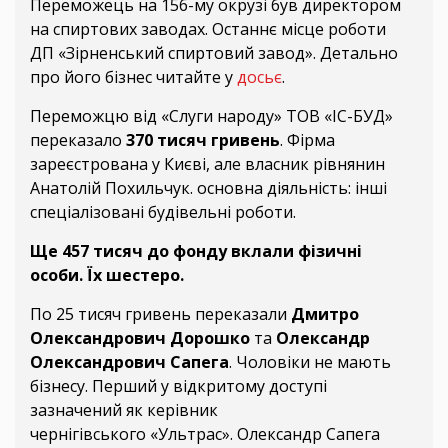
Переможець на 156-му окрузі був директором
на спиртових заводах. Останнє місце роботи
ДП «Зірненський спиртовий завод». Детально
про його бізнес читайте у
досьє
.
Переможцю від «Слуги народу» ТОВ «ІС-БУД»
переказало
370 тисяч гривень
. Фірма
зареєстрована у Києві, але власник рівнянин
Анатолій Похильчук. основна діяльність: інші
спеціалізовані будівельні роботи.
Ще 457 тисяч до фонду вклали фізичні
особи. Їх шестеро.
По 25 тисяч гривень переказали
Дмитро
Олександрович Дорошко
та
Олександр
Олександрович Сапега
. Чоловіки не мають
бізнесу. Перший у відкритому доступі
зазначений як керівник
чернігівського «Ультрас». Олександр Сапега