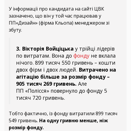
У інформації про кандидата на сайті ЦВК
зазначено, що він у той час працював у
ПП«Дизайн» (фірма Кльопа) менеджером зі
збуту.
3. Вікторія Войціцька
у трійці лідерів
по витратам. Вона до
фонду
не вклала
нічого. 899 тисяч 550 гривень – кошти
двох фірм і двох людей.
Витрачено на
агітацію більше за розмір фонду –
905 тисяч 269 гривень.
Але
ПП «Полісся» повернуло до фонду 5
тисяч 720 гривень.
Тобто фактично, із фонду витратили 899 тисяч
549 гривень.
На одну гривню менше, ніж
розмір фонду.