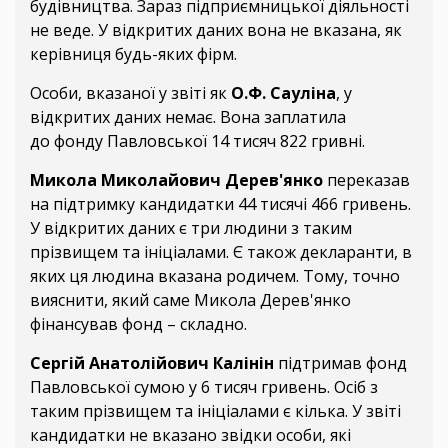
будівництва. Зараз підприємницької діяльності
не веде. У відкритих даних вона не вказана, як
керівниця будь-яких фірм.
Особи, вказаної у звіті як
О.Ф. Сауліна
, у
відкритих даних немає. Вона заплатила
до фонду Павловської 14 тисяч 822 гривні.
Микола Миколайович Дерев'янко
переказав
на підтримку кандидатки 44 тисячі 466 гривень.
У відкритих даних є три людини з таким
прізвищем та ініціалами. Є також декларанти, в
яких ця людина вказана родичем. Тому, точно
вияснити, який саме Микола Дерев'янко
фінансував фонд – складно.
Сергій Анатолійович Калінін
підтримав фонд
Павловської сумою у 6 тисяч гривень. Осіб з
таким прізвищем та ініціалами є кілька. У звіті
кандидатки не вказано звідки особи, які