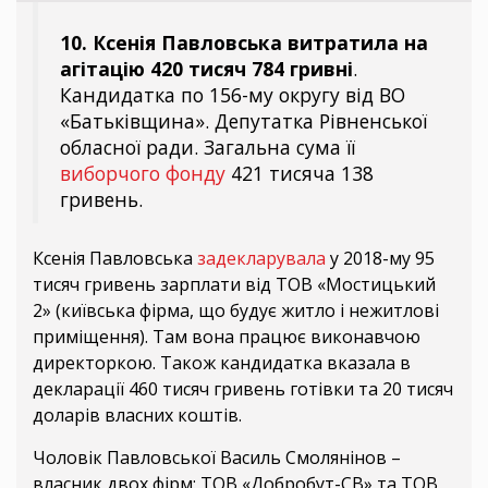
10. Ксенія Павловська витратила на
агітацію 420 тисяч 784
гривні
.
Кандидатка по 156-му округу від ВО
«Батьківщина». Депутатка Рівненської
обласної ради. Загальна сума її
виборчого фонду
421 тисяча 138
гривень.
Ксенія Павловська
задекларувала
у 2018-му 95
тисяч гривень зарплати від ТОВ «Мостицький
2» (київська фірма, що будує житло і нежитлові
приміщення). Там вона працює виконавчою
директоркою. Також кандидатка вказала в
декларації 460 тисяч гривень готівки та 20 тисяч
доларів власних коштів.
Чоловік Павловської Василь Смолянінов –
власник двох фірм: ТОВ «Добробут-СВ» та ТОВ