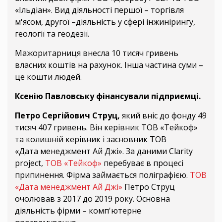
«Ільдіан». Вид діяльності першої – торгівля
м'ясом, другої –діяльність у сфері інжинірингу,
геології та геодезії.
Мажоритарниця внесла 10 тисяч гривень
власних коштів на рахунок. Інша частина суми –
це кошти людей.
Ксенію Павловську фінансували підприємці.
Петро Сергійович Струц,
який вніс до фонду 49
тисяч 407 гривень. Він керівник ТОВ «Тейкоф»
та колишній керівник і засновник ТОВ
«Дата менеджмент Ай Джі». За даними Clarity
project,
ТОВ «Тейкоф»
перебуває в процесі
припинення. Фірма займається поліграфією.
ТОВ
«Дата менеджмент Ай Джі»
Петро Струц
очолював з 2017 до 2019 року. Основна
діяльність фірми – комп'ютерне