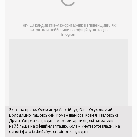
Топ- 10 кандидатів-мажоритарників Рівненщини, які
витратили найбільше на офіційну агітацію
Infogram
Зліва на право: Олександр Аліксійчук, Олег Осуховський,
Володимир Рашовський, Роман Іванісов, Ксенія Павловська.
Друга п'ятірка кандидатів-мажоритарників, які витратили
найбільше на офіційну агітацію. Колаж «Четвертої влади» на
основі фото із Фейсбук-сторінок кандидатів