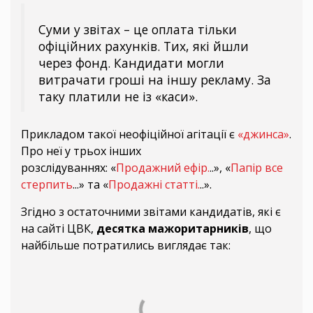
Суми у звітах – це оплата тільки
офіційних рахунків. Тих, які йшли
через фонд. Кандидати могли
витрачати гроші на іншу рекламу. За
таку платили не із «каси».
Прикладом такої неофіційної агітації є
«джинса»
.
Про неї у трьох інших
розслідуваннях: «
Продажний ефір.
..», «
Папір все
стерпить
...» та «
Продажні статті.
..».
Згідно з остаточними звітами кандидатів, які є
на сайті ЦВК,
десятка мажоритарників
, що
найбільше потратились виглядає так: