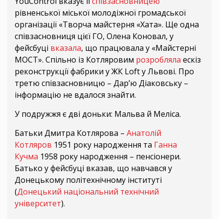
YouControl вказує її
співзасновницею
рівненської міської молодіжної громадської
організації «Творча майстерня «Хата». Ще одна
співзасновниця цієї ГО, Олена Коновал, у
фейсбуці
вказала
, що працювала у «Майстерні
МОСТ». Спільно із Котляровим
розробляла
ескіз
реконструкції фабрики у ЖК Loft у Львові. Про
третю співзасновницю – Дар’ю Діаковську –
інформацію не вдалося знайти.
У подружжя є дві доньки: Мальва й Меліса.
Батьки Дмитра Котлярова –
Анатолій
Котляров
1951 року народження та
Ганна
Кучма
1958 року народження – пенсіонери.
Батько у фейсбуці вказав, що навчався у
Донецькому політехнічному інституті
(
Донецький національний технічний
університет
).