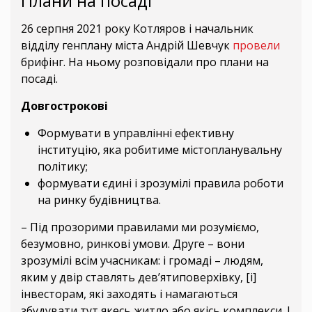
Плани на посаді
26 серпня 2021 року Котляров і начальник
відділу генплану міста Андрій Шевчук
провели
брифінг. На ньому розповідали про плани на
посаді.
Довгострокові
Формувати в управлінні ефективну
інституцію, яка робитиме містопланувальну
політику;
формувати єдині і зрозумілі правила роботи
на ринку будівництва.
– Під прозорими правилами ми розуміємо,
безумовно, ринкові умови. Друге – вони
зрозумілі всім учасникам: і громаді – людям,
яким у двір ставлять дев’ятиповерхівку, [і]
інвесторам, які заходять і намагаються
збудувати тут якесь житло або якісь комплекси. І