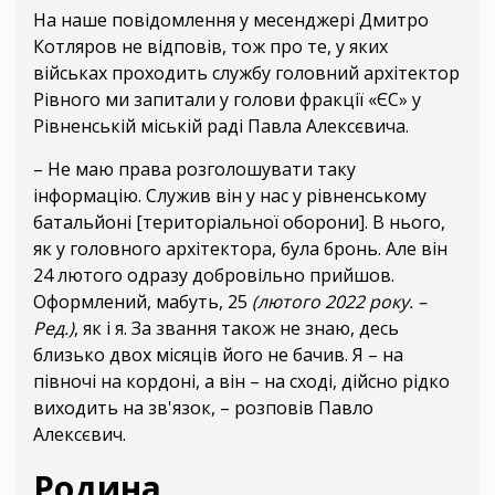
На наше повідомлення у месенджері Дмитро
Котляров не відповів, тож про те, у яких
військах проходить службу головний архітектор
Рівного ми запитали у голови фракції «ЄС» у
Рівненській міській раді Павла Алексєвича.
– Не маю права розголошувати таку
інформацію. Служив він у нас у рівненському
батальйоні [територіальної оборони]. В нього,
як у головного архітектора, була бронь. Але він
24 лютого одразу добровільно прийшов.
Оформлений, мабуть, 25
(лютого 2022 року. –
Ред.)
, як і я. За звання також не знаю, десь
близько двох місяців його не бачив. Я – на
півночі на кордоні, а він – на сході, дійсно рідко
виходить на зв'язок, – розповів Павло
Алексєвич.
Родина