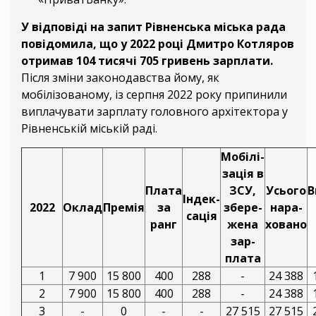
У відповіді на запит Рівненська міська рада
повідомила, що у 2022 році Дмитро Котляров
отримав 104 тисячі 705 гривень зарплати.
Після зміни законодавства йому, як
мобілізованому, із серпня 2022 року припинили
виплачувати зарплату головного архітектора у
Рівненській міській раді.
Мобілі-
зація в
Плата
ЗСУ,
Усього
В
Індек-
2022
Оклад
Премія
за
збере-
нара-
сація
ранг
жена
ховано
зар-
плата
1
7 900
15 800
400
288
-
24 388
2
7 900
15 800
400
288
-
24 388
3
-
0
-
-
27 515
27 515