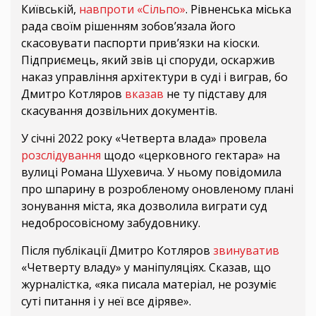
Київській,
навпроти «Сільпо»
. Рівненська міська
рада своїм рішенням зобов’язала його
скасовувати паспорти прив’язки на кіоски.
Підприємець, який звів ці споруди, оскаржив
наказ управління архітектури в суді і виграв, бо
Дмитро Котляров
вказав
не ту підставу для
скасування дозвільних документів.
У січні 2022 року «Четверта влада» провела
розслідування
щодо «церковного гектара» на
вулиці Романа Шухевича. У ньому повідомила
про шпарину в розробленому оновленому плані
зонування міста, яка дозволила виграти суд
недобросовісному забудовнику.
Після публікації Дмитро Котляров
звинуватив
«Четверту владу» у маніпуляціях. Сказав, що
журналістка, «яка писала матеріал, не розуміє
суті питання і у неї все діряве».