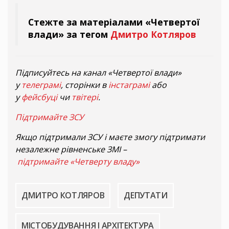
Стежте за матеріалами «Четвертої
влади» за тегом
Дмитро Котляров
Підписуйтесь на канал «Четвертої влади»
у
телеграмі
, сторінки в
інстаграмі
або
у
фейсбуці
чи
твітері
.
Підтримайте ЗСУ
Якщо підтримали ЗСУ і маєте змогу підтримати
незалежне рівненське ЗМІ –
підтримайте «Четверту владу»
ДМИТРО КОТЛЯРОВ
ДЕПУТАТИ
МІСТОБУДУВАННЯ І АРХІТЕКТУРА