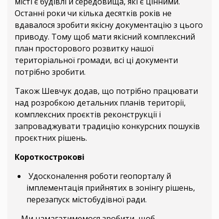
місті є будівлі й середовища, які є цінними.
Останні роки чи кілька десятків років не
вдавалося зробити якісну документацію з цього
приводу. Тому щоб мати якісний комплексний
план просторового розвитку нашої
територіальної громади, всі ці документи
потрібно зробити.
Також Шевчук додав, що потрібно працювати
над розробкою детальних планів території,
комплексних проєктів реконструкції і
запроваджувати традицію конкурсних пошуків
проєктних рішень.
Короткострокові
Удосконалення роботи геопорталу й
імплементація прийнятих в зонінгу рішень,
перезапуск містобудівної ради.
– Ми намагатимемося зробити, щоб