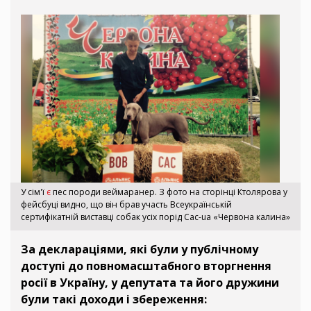
У сім'ї
є
пес породи веймаранер. З фото на сторінці Ктолярова у
фейсбуці видно, що він брав участь Всеукраїнській
сертифікатній виставці собак усіх порід Cac-ua «Червона калина»
За деклараціями, які були у публічному
доступі до повномасштабного вторгнення
росії в Україну, у депутата та його дружини
були такі доходи і збереження: