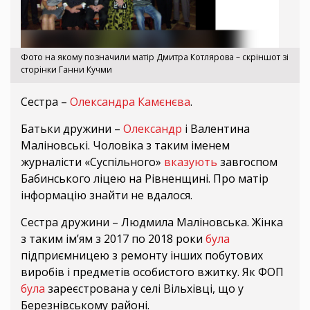
Фото на якому позначили матір Дмитра Котлярова – скріншот зі
сторінки Ганни Кучми
Сестра –
Олександра Камєнєва
.
Батьки дружини –
Олександр
і Валентина
Маліновські. Чоловіка з таким іменем
журналісти «Суспільного»
вказують
завгоспом
Бабинського ліцею на Рівненщині. Про матір
інформацію знайти не вдалося.
Сестра дружини – Людмила Маліновська. Жінка
з таким ім’ям з 2017 по 2018 роки
була
підприємницею з ремонту інших побутових
виробів і предметів особистого вжитку. Як ФОП
була
зареєстрована у селі Вільхівці, що у
Березнівському районі.