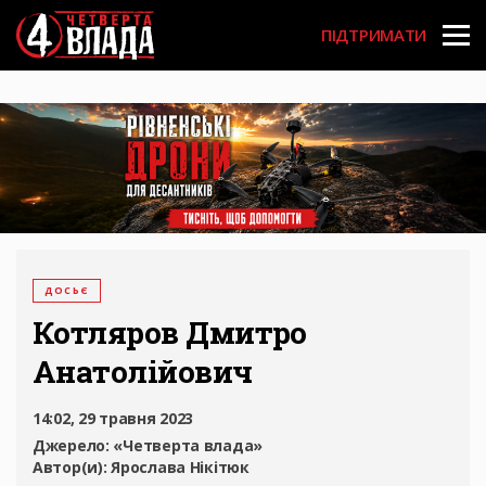
Перейти
User
до
ПІДТРИМАТИ
основного
account
вмісту
menu
ДОСЬЄ
Котляров Дмитро
Анатолійович
14:02, 29 травня 2023
Джерело:
«Четверта влада»
Автор(и):
Ярослава Нікітюк