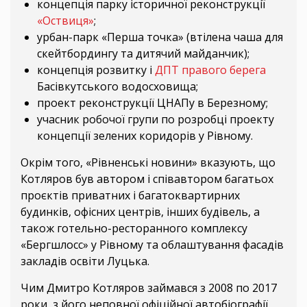
концепція парку історичної реконструкції
«Оствиця»
;
урбан-парк «Перша точка» (втілена чаша для
скейтбордингу та дитячий майданчик);
концепція розвитку і
ДПТ правого берега
Басівкутського водосховища;
проект реконструкції ЦНАПу в Березному;
учасник робочої групи по розробці проекту
концепції зелених коридорів у Рівному.
Окрім того, «Рівненські новини» вказують, що
Котляров був автором і співавтором багатьох
проєктів приватних і багатоквартирних
будинків, офісних центрів, інших будівель, а
також готельно-ресторанного комплексу
«Бергшлосс» у Рівному та облаштування фасадів
закладів освіти Луцька.
Чим Дмитро Котляров займався з 2008 по 2017
роки, з його неповної офіційної автобіографії