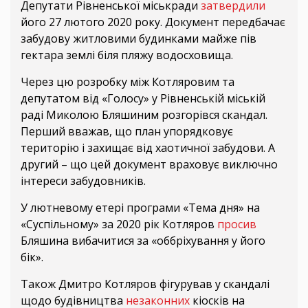
Депутати Рівненської міськради
затвердили
його 27 лютого 2020 року. Документ передбачає
забудову житловими будинками майже пів
гектара землі біля пляжу водосховища.
Через цю розробку між Котляровим та
депутатом від «Голосу» у Рівненській міській
раді Миколою Бляшиним розгорівся скандал.
Перший вважав, що план упорядковує
територію і захищає від хаотичної забудови. А
другий – що цей документ враховує виключно
інтереси забудовників.
У лютневому етері програми «Тема дня» на
«Суспільному» за 2020 рік Котляров
просив
Бляшина вибачитися за «оббріхування у його
бік».
Також Дмитро Котляров фігурував у скандалі
щодо будівництва
незаконних
кіосків на