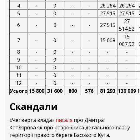
4
-
0
-
-
26 264
26 264
5
-
0
-
-
27 515
27 515
27
6
-
0
-
-
27 515
514,52
15
7
-
0
-
-
15 008
007,92
8
-
0
-
-
-
-
9
-
0
-
-
-
-
10
-
0
-
-
-
-
11
-
0
-
-
-
-
12
-
0
-
-
-
-
Усього
15 800
31 600
800
576
81 293
130 069
1
Скандали
«Четверта влада»
писала
про Дмитра
Котлярова як про розробника детального плану
території правого берега Басового Кута.