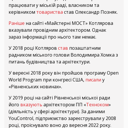
працювати у міській раді, власником та
керівником
товариства
став Олександр Позняк.
Раніше
на сайті «Майстерні МОСТ» Котлярова
вказували провідним архітектором. Однак
зараз інформації про нього там немає.
У 2018 році Котляров
став
позаштатним
радником міського голови Володимира Хомка з
питань будівництва та архітектури.
У вересні 2018 року він пройшов програму Open
World Program при конгресі США,
писали
у
«Рівненських новинах».
У 2019 році на сайті Рівненської міської ради
його
вказують
архітектором ПП «
Техноком
»
(діяльність у сфері архітектури). За даними
YouControl, підприємство зареєстрували у 2008
році, проіснувало воно до вересня 2022 року.