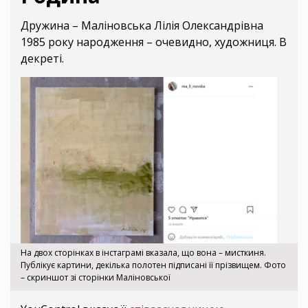
Дружина – Маліновська Лілія Олександрівна
1985 року народження – очевидно, художниця. В
декреті.
На двох сторінках в інстаграмі вказала, що вона – мисткиня.
Публікує картини, декілька полотен підписані її прізвищем. Фото
– скриншот зі сторінки Маліновської