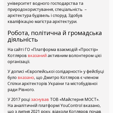
університет водного господарства та
природокористування, спеціальність –
архітектура будівель і споруд. Здобув
кваліфікацію магістра архітектури.
Робота, політична й громадська
діяльність
На сайті ГО «Платформа взаємодій «Простір»
Котляров
вказаний
активним волонтером цієї
організації.
У дописі «Європейської солідарності» у фейсбуці
було
вказано
, що Дмитро Котляров є членом
Спілки архітекторів України та містобудівної
ради Рівного.
У 2017 році
заснував
ТОВ «Майстерня МОСТ».
На аналітичній платформі YouControl вказано,
що з липня 2021 року, відколи Котляров почав