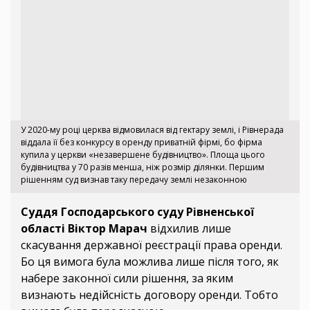
У 2020-му році церква відмовилася від гектару землі, і Рівнерада
віддала її без конкурсу в оренду приватній фірмі, бо фірма
купила у церкви «незавершене будівництво». Площа цього
будівництва у 70 разів менша, ніж розмір ділянки. Першим
рішенням суд визнав таку передачу землі незаконною
Суддя Господарського суду Рівненської
області Віктор Марач
відхилив лише
скасування державної реєстрації права оренди.
Бо ця вимога була можлива лише після того, як
набере законної сили рішення, за яким
визнають недійсність договору оренди. Тобто