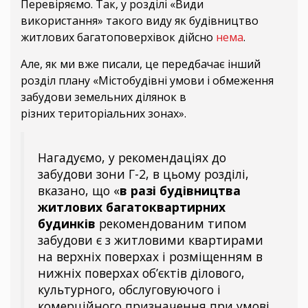
Перевіряємо. Так, у розділі «Види
використання» такого виду як будівництво
житлових багатоповерхівок дійсно
нема
.
Але, як ми вже писали, це передбачає інший
розділ плану «Містобудівні умови і обмеження
забудови земельних ділянок в
різних територіальних зонах».
Нагадуємо, у рекомендаціях до
забудови зони Г-2, в цьому розділі,
вказано, що «
в разі будівництва
житлових багатоквартирних
будинків
рекомендованим типом
забудови є з житловими квартирами
на верхніх поверхах і розміщенням в
нижніх поверхах об’єктів ділового,
культурного, обслуговуючого і
комерційного призначення при умові