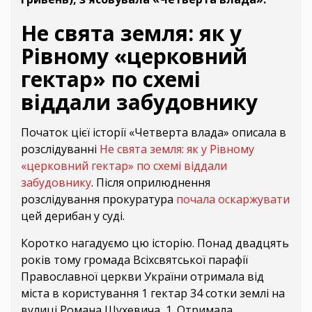
Не свята земля: як у
Рівному «церковний
гектар» по схемі
віддали забудовнику
Початок цієї історії «Четверта влада» описала в
розслідуванні
Не свята земля: як у Рівному
«церковний гектар» по схемі віддали
забудовнику
. Після оприлюднення
розслідування прокуратура
почала оскаржувати
цей дерибан у суді.
Коротко нагадуємо цю історію. Понад двадцять
років тому громада Всіхсвятської парафії
Православної церкви України отримала від
міста в користування 1 гектар 34 сотки землі на
вулиці Романа Шухевича, 1. Отримала