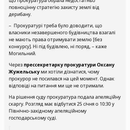
що прокуратура обрала недостатньо
повноцінну стратегію захисту землі від
дерибану.
– Прокуратурі треба було доводити, що
власники незавершеного будівництва взагалі
не мають права отримувати землю [без
конкурсу]. Ні під будівлею, ні поряд, – каже
Могильний.
Через
прессекретарку прокуратури Оксану
Жужельську
ми хотіли дізнатися, чому
прокурор не посилався на цей момент. Однак
відповіді на питання ми ще не отримали.
На рішення суду прокуратура подала апеляційну
скаргу. Розгляд має відбутися 25 січня о 10:30 у
Північно-західному апеляційному
господарському суді.