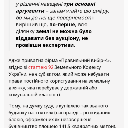
у рішенні наведені
три основні
аргументи
– запам'ятайте цю цифру,
бо ми до неї ще повернемося)
і
вирішив що,
по-перше
, всю
ділянку
землі не можна було
віддавати без аукціону, не
провівши експертизи.
Адже приватна фірма «Правильний вибір-4»,
згідно зі
статтею 92
Земельного Кодексу
України, не є суб'єктом, який може набувати
права постійного користування на земельну
ділянку, яка перебуває у державній або
комунальній власності.
Тому, на думку суду, з купівлею так званого
будинку настоятеля (насправді – розкиданих
блоків, оформлених як незавершене
будівництво площею 141,5 квадратних метри),