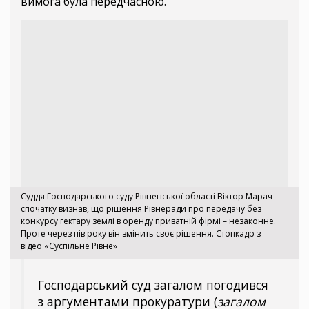
вимога була передчасною.
Суддя Господарського суду Рівненської області Віктор Марач
спочатку визнав, що рішення Рівнеради про передачу без
конкурсу гектару землі в оренду приватній фірмі – незаконне.
Проте через пів року він змінить своє рішення. Стопкадр з
відео «Суспільне Рівне»
Господарський суд загалом погодився
з аргументами прокуратури (
загалом