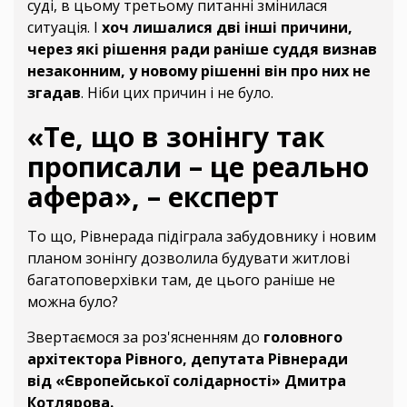
суді, в цьому третьому питанні змінилася
ситуація. І
хоч лишалися дві інші причини,
через які рішення ради раніше суддя визнав
незаконним, у новому рішенні він про них не
згадав
. Ніби цих причин і не було.
«Те, що в зонінгу так
прописали – це реально
афера», – експерт
То що, Рівнерада підіграла забудовнику і новим
планом зонінгу дозволила будувати житлові
багатоповерхівки там, де цього раніше не
можна було?
Звертаємося за роз'ясненням до
головного
архітектора Рівного, депутата Рівнеради
від «Європейської солідарності» Дмитра
Котлярова
.