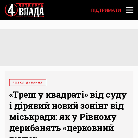
Перейти
User
до
ПІДТРИМАТИ
основного
account
вмісту
menu
РОЗСЛІДУВАННЯ
«Треш у квадраті» від суду
і дірявий новий зонінг від
міськради: як у Рівному
дерибанять «церковний