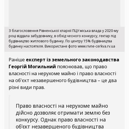
З благословення Рівненської єпархії ПЦУ міська влада у 2020-му
році віддала забудовнику, в обхід чесного конкурсу, гектар під
будівництво житлового будинку. По центру 15% будівництва
будинку настоятеля. Використане фото www.rivne-cerkva.rv.ua
Раніше
експерт із земельного законодавства
Георгій Могильний
пояснював, що право
власності на нерухоме майно і право власності
на об'єкт незавершеного будівництва – це два
різні види прав.
Право власності на нерухоме майно
дійсно дозволяє отримати землю без
конкурсу. Однак право власності на
об’єкт незавершеного будівництва