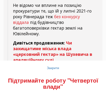
Не відомо чи вплине на позицію
прокуратури те, що їй у липні 2021-го
року Рівнерада теж
без конкурсу
віддала
під будівництво
багатоповерхівки гектар землі на
Ювілейному.
Дивіться продовження:
Чи
захищатиме міська влада
«церковний гектар» на Шухевича в
апеляційному суді
Закрити
Якщо наша діяльність вам подобається і ви
Підтримайте роботу "Четвертої
вважаєте її важливою –
підтримайте «Четверту
влади"
владу»
. Завдяки підтримці ми зможемо
працювати ще краще.
Підписуйтесь на канал «Четвертої влади»