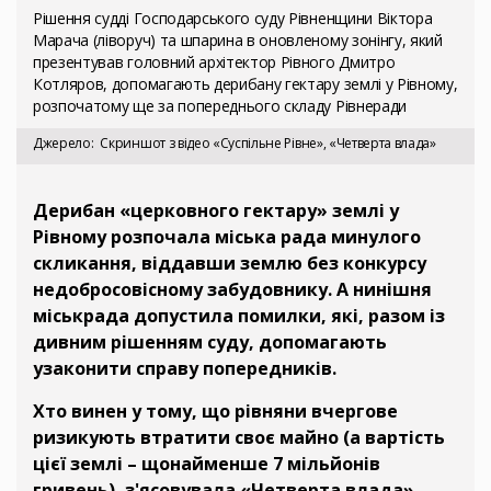
Рішення судді Господарського суду Рівненщини Віктора
Марача (ліворуч) та шпарина в оновленому зонінгу, який
презентував головний архітектор Рівного Дмитро
Котляров, допомагають дерибану гектару землі у Рівному,
розпочатому ще за попереднього складу Рівнеради
Джерело
Скриншот з відео «Суспільне Рівне», «Четверта влада»
Дерибан «церковного гектару» землі у
Рівному розпочала міська рада минулого
скликання, віддавши землю без конкурсу
недобросовісному забудовнику. А нинішня
міськрада допустила помилки, які, разом із
дивним рішенням суду, допомагають
узаконити справу попередників.
Хто винен у тому, що рівняни вчергове
ризикують втратити своє майно (а вартість
цієї землі – щонайменше 7 мільйонів
гривень), з'ясовувала «Четверта влада».