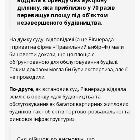
віддала в оренду без аукціону
ділянку, яка приблизно у 70 разів
перевищує площу під об’єктом
незавершеного будівництва.
На думку суду, відповідачі (а це Рівнерада
і
приватна фірма «Правильний вибір-4») мали
би навести докази, що ця площа є
обґрунтованою для обслуговування будівлі.
Таким доказом могла би бути експертиза, але її
не проводили.
По-друге
, як встановив суд, Рівнерада віддала
землю в оренду «для будівництва та
обслуговування як багатоквартирних житлових
будинків так і об'єктів торгово-розважальної та
ринкової інфраструктури».
Суд дійшов до висновку, що