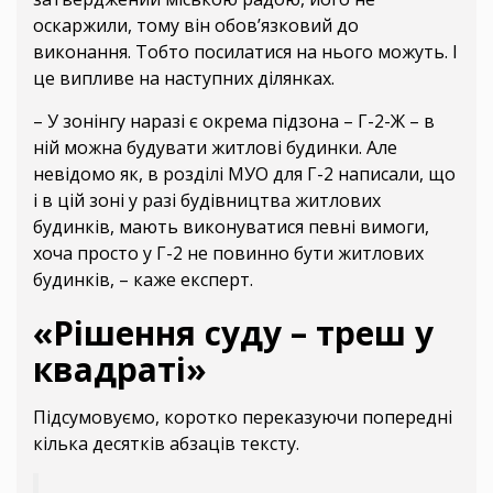
оскаржили, тому він обов’язковий до
виконання. Тобто посилатися на нього можуть. І
це випливе на наступних ділянках.
– У зонінгу наразі є окрема підзона – Г-2-Ж – в
ній можна будувати житлові будинки. Але
невідомо як, в розділі МУО для Г-2 написали, що
і в цій зоні у разі будівництва житлових
будинків, мають виконуватися певні вимоги,
хоча просто у Г-2 не повинно бути житлових
будинків, – каже експерт.
«Рішення суду – треш у
квадраті»
Підсумовуємо, коротко переказуючи попередні
кілька десятків абзаців тексту.