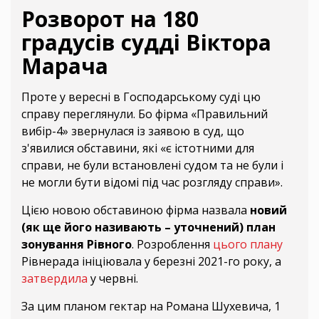
Розворот на 180
градусів судді Віктора
Марача
Проте у вересні в Господарському суді цю
справу переглянули. Бо фірма «Правильний
вибір-4» звернулася із заявою в суд, що
з'явилися обставини, які «є істотними для
справи, не були встановлені судом та не були і
не могли бути відомі під час розгляду справи».
Цією новою обставиною фірма назвала
новий
(як ще його називають – уточнений) план
зонування Рівного
. Розроблення
цього плану
Рівнерада ініціювала у березні 2021-го року, а
затвердила
у червні.
За цим планом гектар на Романа Шухевича, 1