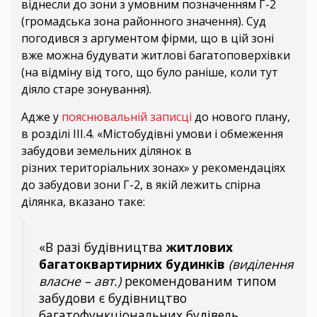
віднесли до зони з умовним позначенням Г-2
(громадська зона районного значення). Суд
погодився з аргументом фірми, що в цій зоні
вже можна будувати житлові багатоповерхівки
(на відміну від того, що було раніше, коли тут
діяло старе зонування).
Адже у
пояснювальній записці
до нового плану,
в розділі ІІІ.4. «Містобудівні умови і обмеження
забудови земельних ділянок в
різних територіальних зонах» у рекомендаціях
до забудови зони Г-2, в якій лежить спірна
ділянка, вказано таке:
«В разі будівництва
житлових
багатоквартирних будинків
(виділення
власне – авт.)
рекомендованим типом
забудови є будівництво
багатофункціональних будівель