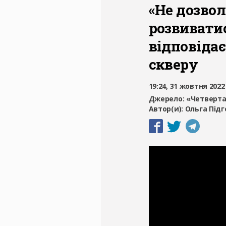
«Не дозво
розвиватис
відповідає
скверу
19:24, 31 жовтня 2022
Джерело:
«Четверта
Автор(и):
Ольга Під