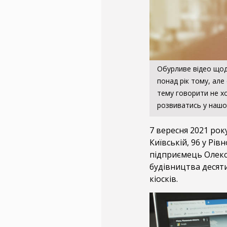
Обурливе відео щод
понад рік тому, але
тему говорити не хо
розвиватись у нашо
7 вересня 2021 рок
Київській, 96 у Рі
підприємець Олекс
будівництва десяти
кіосків.