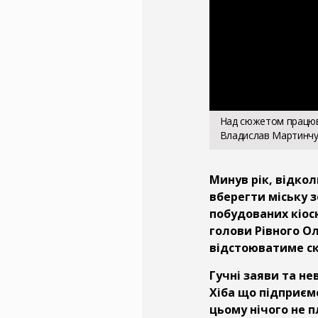
Над сюжетом працюва
Владислав Мартинчу
Минув рік, відко
вберегти міську 
побудованих кіоск
голови Рівного О
відстоюватиме ск
Гучні заяви та нев
Хіба що підприєме
цьому нічого не п