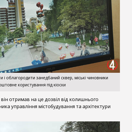
и і облагородити занедбаний сквер, міські чиновники
оштовне користування під кіоски
 він отримав на це дозвіл від колишнього
ика управління містобудування та архітектури