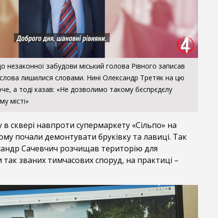
о незаконної забудови міський голова Рівного записав
 слова лишилися словами. Нині Олександр Третяк на цю
че, а тоді казав: «Не дозволимо такому бєспрєдєлу
му місті»
у в сквері навпроти супермаркету «Сільпо» на
вному почали демонтувати бруківку та лавиці. Так
андр Сачевчич розчищав територію для
 так званих тимчасових споруд, на практиці –