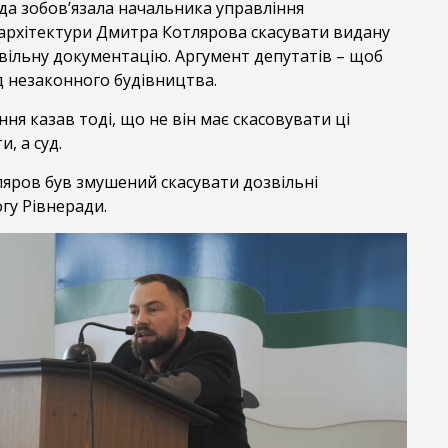
да зобов’язала начальника управління
 архітектури Дмитра Котлярова скасувати видану
ільну документацію. Аргумент депутатів – щоб
д незаконного будівництва.
ня казав тоді, що не він має скасовувати ці
, а суд.
яров був змушений скасувати дозвільні
гу Рівнеради.