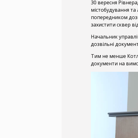
30 вересня Рівнера
містобудування та
попередником дозв
захистити сквер ві
Начальник управлін
дозвільні документи
Тим не менше Котл
документи на вимо