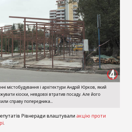
ні містобудування і архітектури Андрій Юрков, який
жувати кіоски, невдовзі втратив посаду. Але його
или справу попередника...
 депутатів Рівнеради влаштували
акцію проти
рі
.