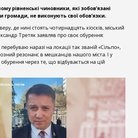
ому рівненські чиновники, які зобов’язані
и громади, не виконують свої обов’язки.
кверу, де нині стоять чотирнадцять кіосків, міський
ксандр Третяк заявляв про своє обурення:
 перебуваю наразі на локації так званій «Сільпо»,
озний резонанс в мешканців нашого міста. І у
обурення через те, що відбувається на цій