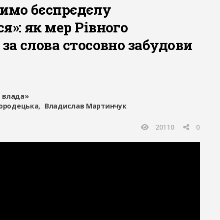
лимо бєспрєдєлу
я»: як мер Рівного
 за слова стосовно забудови
 влада»
городецька
Владислав Мартинчук
20110
0