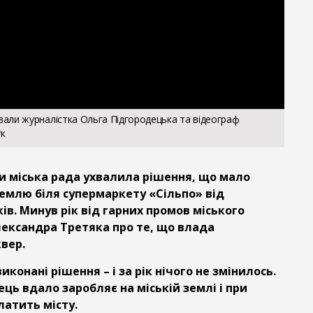
ли журналістка Ольга Підгородецька та відеограф
к
ли міська рада ухвалила рішення, що мало
землю біля супермаркету «Сільпо» від
ів. Минув рік від гарних промов міського
лександра Третяка про те, що влада
вер.
иконані рішення – і за рік нічого не змінилось.
ць вдало заробляє на міській землі і при
латить місту.