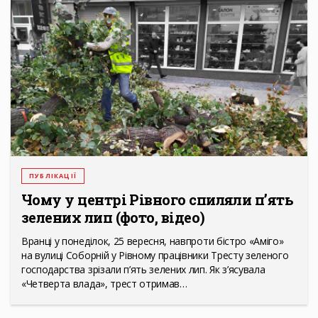
ПУБЛІКАЦІЇ
Чому у центрі Рівного спиляли п’ять
зелених лип (фото, відео)
Вранці у понеділок, 25 вересня, навпроти бістро «Аміго»
на вулиці Соборній у Рівному працівники Тресту зеленого
господарства зрізали п’ять зелених лип. Як з’ясувала
«Четверта влада», трест отримав…