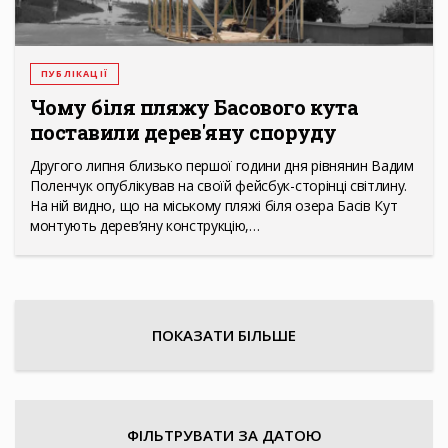
ПУБЛІКАЦІЇ
Чому біля пляжу Басового кута
поставили дерев'яну споруду
Другого липня близько першої години дня рівнянин Вадим
Поленчук опублікував на своїй фейсбук-сторінці світлину.
На ній видно, що на міському пляжі біля озера Басів Кут
монтують дерев’яну конструкцію,…
ПОКАЗАТИ БІЛЬШЕ
ФІЛЬТРУВАТИ ЗА ДАТОЮ