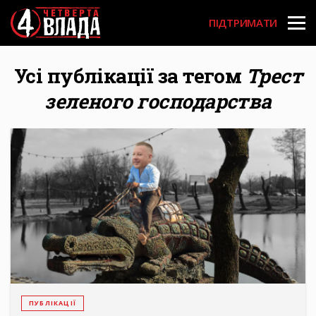
Перейти
User
до
ПІДТРИМАТИ
основного
account
вмісту
menu
Усі публікації за тегом
Трест
зеленого господарства
ПУБЛІКАЦІЇ