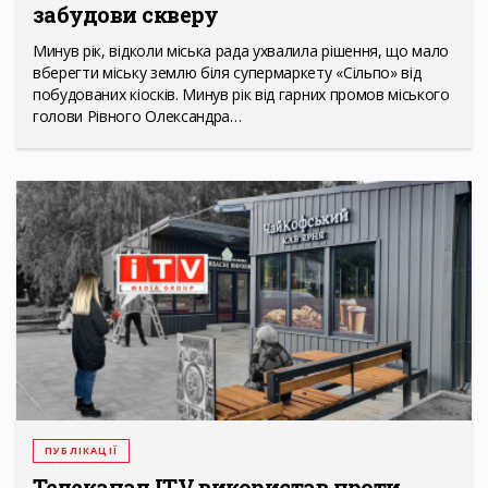
забудови скверу
Минув рік, відколи міська рада ухвалила рішення, що мало
вберегти міську землю біля супермаркету «Сільпо» від
побудованих кіосків. Минув рік від гарних промов міського
голови Рівного Олександра…
ПУБЛІКАЦІЇ
Телеканал ITV використав проти