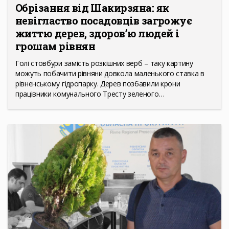
Обрізання від Шакирзяна: як
невігластво посадовців загрожує
життю дерев, здоров’ю людей і
грошам рівнян
Голі стовбури замість розкішних верб – таку картину
можуть побачити рівняни довкола маленького ставка в
рівненському гідропарку. Дерев позбавили крони
працівники комунального Тресту зеленого…