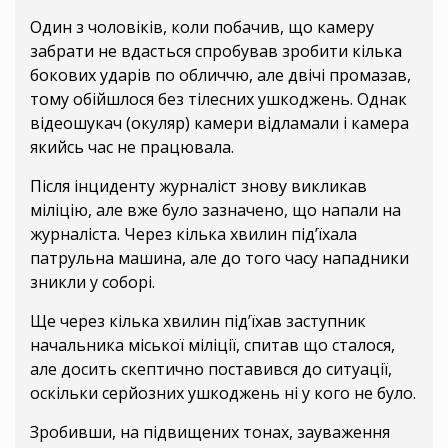
Один з чоловіків, коли побачив, що камеру
забрати не вдасться спробував зробити кілька
бокових ударів по обличчю, але двічі промазав,
тому обійшлося без тілесних ушкоджень. Однак
відеошукач (окуляр) камери відламали і камера
якийсь час не працювала.
Після інциденту журналіст знову викликав
міліцію, але вже було зазначено, що напали на
журналіста. Через кілька хвилин під’їхала
патрульна машина, але до того часу нападники
зникли у соборі.
Ще через кілька хвилин під’їхав заступник
начальника міської міліції, спитав що сталося,
але досить скептично поставився до ситуації,
оскільки серйозних ушкоджень ні у кого не було.
Зробивши, на підвищених тонах, зауваження