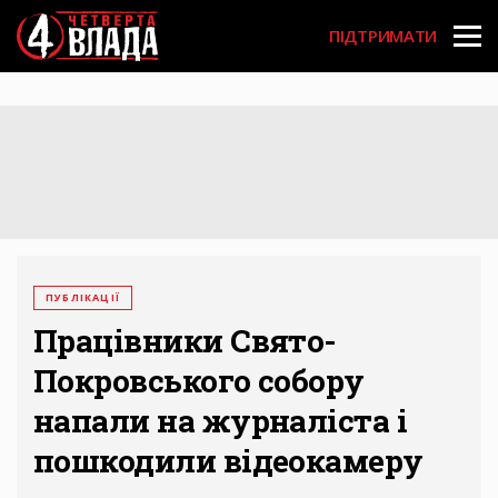
Перейти
User
до
ПІДТРИМАТИ
основного
account
вмісту
menu
ПУБЛІКАЦІЇ
Працівники Свято-
Покровського собору
напали на журналіста і
пошкодили відеокамеру