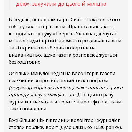
діло», залучили до цього й міліцію
В неділю, неподалік воріт Свято-Покровського
собору волонтер газети «Православне діло»,
координатор руху «Твереза Україна», депутат
міської ради Сергій Одарченко роздавав газети
та зі скринькою збирав пожертви на
видавництво, адже газета розповсюджується
безкоштовно.
Оскільки минулої неділі на волонтерів газети
вже чинився протиправний тиск і погрози
(редактор «Православного діла» написав з цього
приводу заяву в міліцію – авт.)
, то цього разу
журналіст намагався зібрати відео і фотодокази
такої поведінки.
Вже більше ніж півгодини волонтер і журналіст
стояли поблизу воріт (було близько 10:30 ранку),