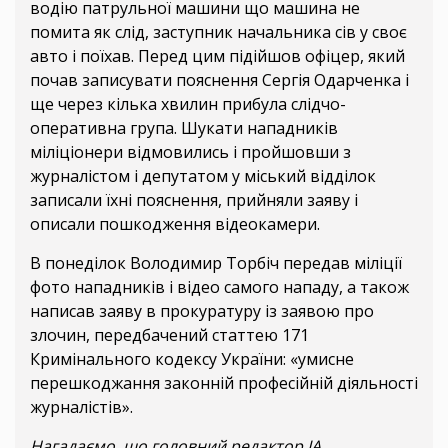
водію патрульної машини що машина не
помита як слід, заступник начальника сів у своє
авто і поїхав. Перед цим підійшов офіцер, який
почав записувати пояснення Сергія Одарченка і
ще через кілька хвилин прибула слідчо-
оперативна група. Шукати нападників
міліціонери відмовились і пройшовши з
журналістом і депутатом у міський відділок
записали їхні пояснення, прийняли заяву і
описали пошкодження відеокамери.
В понеділок Володимир Торбіч передав міліції
фото нападників і відео самого нападу, а також
написав заяву в прокуратуру із заявою про
злочин, передбачений статтею 171
Кримінального кодексу України: «умисне
перешкоджання законній професійній діяльності
журналістів».
Нагадаємо, що головний редактор ІА