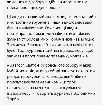
як до них від собору підійшли двоє, а потім
приєднався ще один чоловік.
Ці люди сказали забиратися звідси, молодший з
них постійно грубіянив. Інший висловлювався
більш цивілізовано. Оскільки ці люди
протиправно вимагали «забиратися звідси»,
журналіст Володимир Торбіч викликав міліцію.
Та минуло близько 10-ти хвилин, а міліції все не
було. Тоді журналіст вийняв відеокамеру, щоб
записати протиправну поведінку чоловіків.
– Завгосп Свято-Покровського собору Макар
Кубай, чоловік, який у соборі записує пожертви і
роздає проскурки та хлопець, який нібито
прислуговує паламарником – ці троє
накинулись на мене як тільки я увімкнув
відеокамеру, – говорить журналіст Володимир
Торбіч.