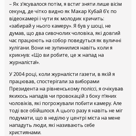
– Як з’ясувалося потім, я встиг зняти лише вісім
секунд, де чітко видно як Макар Кубай б’є по
відеокамері і чути як молодик кричить:
«забирай у нього камеру». Я був у шоці, не
думав, що два сивочолих чоловіка, які довгий
час працюють на собор поведуться як вуличні
хулігани. Вони не зупинилися навіть коли я
крикнув: «Що ви робите, це ж напад на
журналіста!».
У 2004 році, коли журналісти газети, в якій я
працював, спостерігали за виборами
Президента на рівненському поліссі, я очікував
якихось нападів чи провокацій з боку п’яних
чоловіків, які погрожували побити камеру. Але
тоді все обійшлося. А цього разу я навіть не міг
подумати, що в неділю у центрі міста на мене
нападуть люди, які називають себе
християнами.