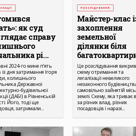
ІКАЦІЇ
РОЗСЛІДУВАННЯ
томився
Майстер-клас і
ать»: як суд
захоплення
зглядає справу
земельної
лишнього
ділянки біля
альника рі...
багатоквартирн
авні 2024-го мине п’ять
Це розслідування викри
в із дня затримання Ігоря
схему отримання та
ди, колишнього
легалізації невеликого
льника Державної
незаконного будівництв
тектурно-будівельної
самовільно зайнятій місь
кції (ДАБІ) в Рівненській
землі. Схему, яка триває в
ті. Його, тоді ще
за різних влад, різних
довця, затримали…
посадовців і наразі…