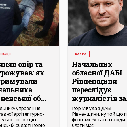
ІКАЦІЇ
БЛОГИ
иняв опір та
Начальник
грожував: як
обласної ДАБІ
тримували
Рівненщини
чальника
переслідує
ненської об...
журналістів за.
льнику управління
Ігор Мічуда з ДАБІ
авної архітектурно-
Рівненщини, ну той що п
ельної інспекції в
фєні вміє ботать і всюди
енській області Ігорю
блати має,