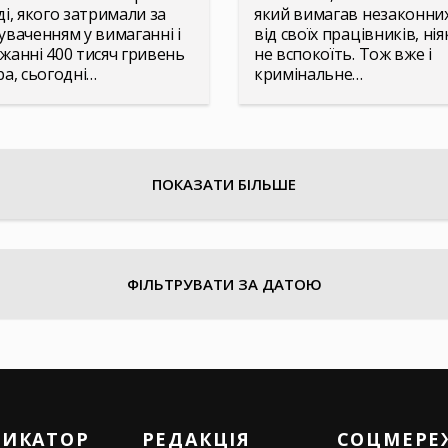
ді, якого затримали за
який вимагав незаконних
уваченням у вимаганні і
від своїх працівників, нія
жанні 400 тисяч гривень
не вспокоїть. Тож вже і
ра, сьогодні…
кримінальне…
ПОКАЗАТИ БІЛЬШЕ
ФІЛЬТРУВАТИ ЗА ДАТОЮ
РИКАТОР
РЕДАКЦІЯ
СОЦМЕРЕ