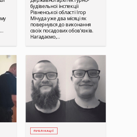
БІ
Державної архітектурно-
будівельної інспекції
Рівненської області Ігор
ому
Мічуда уже два місяці як
повернувся до виконання
-…
своїх посадових обов’язків.
Нагадаємо,…
ПУБЛІКАЦІЇ