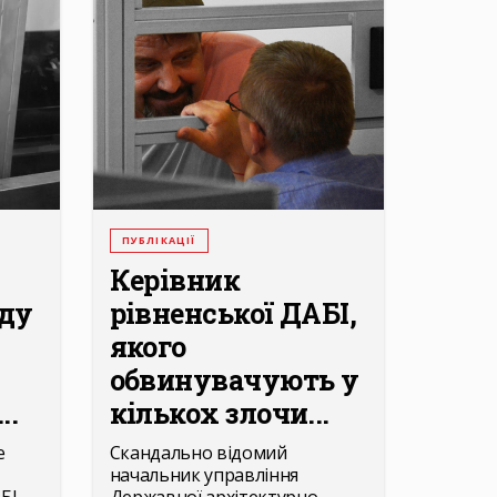
ПУБЛІКАЦІЇ
Керівник
уду
рівненської ДАБІ,
якого
обвинувачують у
..
кількох злочи...
е
Скандально відомий
начальник управління