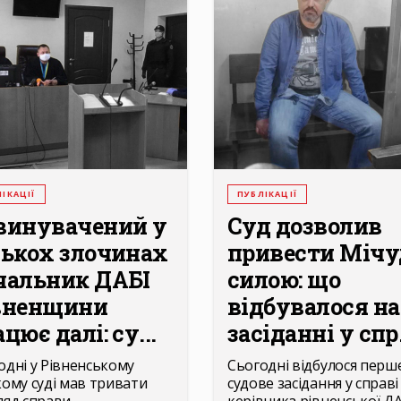
ІКАЦІЇ
ПУБЛІКАЦІЇ
винувачений у
Суд дозволив
лькох злочинах
привести Міч
чальник ДАБІ
силою: що
вненщини
відбувалося на
цює далі: су...
засіданні у спр.
одні у Рівненському
Сьогодні відбулося перш
кому суді мав тривати
судове засідання у справі