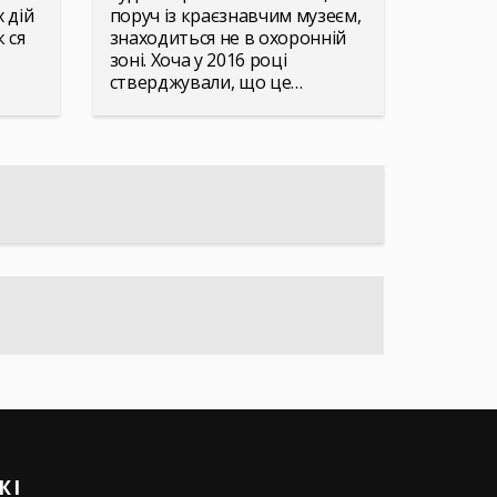
 дій
поруч із краєзнавчим музеєм,
к ся
знаходиться не в охоронній
зоні. Хоча у 2016 році
стверджували, що це…
ЖІ