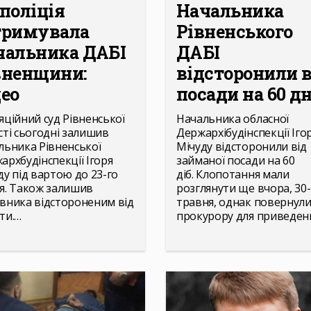
 поліція
Начальника
тримувала
Рівненського
чальника ДАБІ
ДАБІ
вненщини:
відсторонили в
део
посади на 60 дн
яційний суд Рівненської
Начальника обласної
сті сьогодні залишив
Держархібудінспекції Іго
льника Рівненської
Мічуду відсторонили від
архбудінспекції Ігоря
займаної посади на 60
ду під вартою до 23-го
діб. Клопотання мали
я. Також залишив
розглянути ще вчора, 30-
вника відстороненим від
травня, однак повернул
ти.…
прокурору для приведен