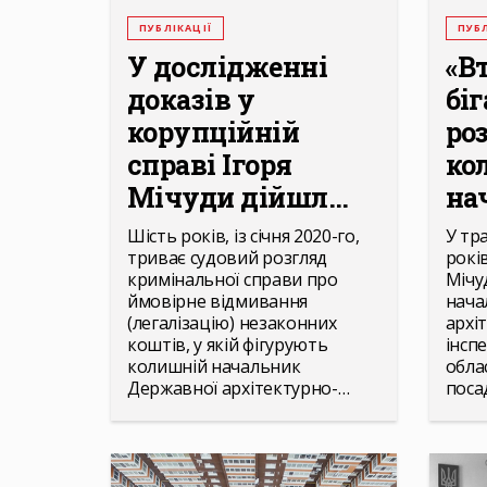
ПУБЛІКАЦІЇ
ПУБЛ
У дослідженні
«В
доказів у
біг
корупційній
ро
справі Ігоря
ко
Мічуди дійшл...
нач
Шість років, із січня 2020-го,
У тр
триває судовий розгляд
рокі
кримінальної справи про
Мічу
ймовірне відмивання
нача
(легалізацію) незаконних
архі
коштів, у якій фігурують
інспе
колишній начальник
облас
Державної архітектурно-…
поса