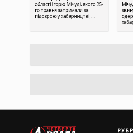
області Ігорю Мічуді, якого 25-
Мічу
го травня затримали за
звин
підозрою у хабарництві, …
одер
хаба
РУБ