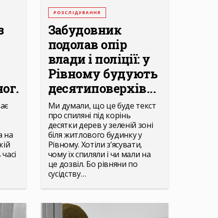
РОЗСЛІДУВАННЯ
з
Забудовник
подолав опір
влади і поліції: у
Рівному будують
ог...
десятиповерхів...
ває
Ми думали, що це буде текст
про спиляні під корінь
десятки дерев у зеленій зоні
а на
біля житлового будинку у
кій
Рівному. Хотіли з’ясувати,
 часі
чому їх спиляли і чи мали на
це дозвіл. Бо рівняни по
сусідству…