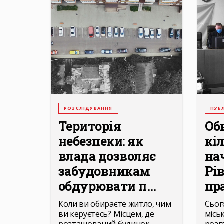
РОЗСЛІДУВАННЯ
ПУБЛ
Територія
Об
небезпеки: як
кі
влада дозволяє
на
забудовникам
Рі
обдурювати п...
пра
Коли ви обираєте житло, чим
Сьог
ви керуєтесь? Місцем, де
місь