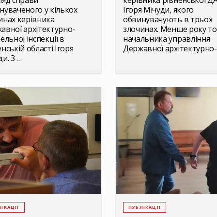
ляд справи
керівника рівненської ДА
нуваченого у кількох
Ігоря Мічуди, якого
инах керівника
обвинувачують в трьох
авної архітектурно-
злочинах. Менше року т
ельної інспекції в
начальника управління
нській області Ігоря
Державної архітектурно
и. З …
ІКАЦІЇ
ПУБЛІКАЦІЇ