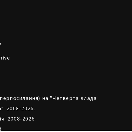
w
hive
іперпосилання) на "Четверта влада"
": 2008-2026.
ч: 2008-2026.
d