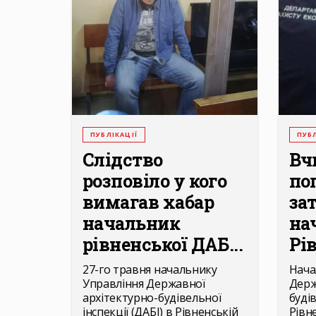
ПУБЛІКАЦІЇ
ПУБЛ
Слідство
Вч
розповіло у кого
по
вимагав хабар
за
начальник
на
рівненської ДАБ...
Рів
27-го травня начальнику
Нача
Управління Державної
Держ
архітектурно-будівельної
будів
інспекції (ДАБІ) в Рівненській
Рівн