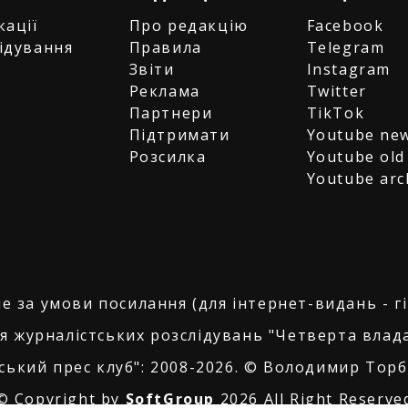
кації
Про редакцію
Facebook
ідування
Правила
Telegram
и
Звіти
Instagram
є
Реклама
Twitter
Партнери
TikTok
Підтримати
Youtube ne
Розсилка
Youtube old
Youtube arc
е за умови посилання (для інтернет-видань - г
я журналістських розслідувань "Четверта влада
ський прес клуб": 2008-2026. © Володимир Торбі
© Copyright by
SoftGroup
2026 All Right Reserve