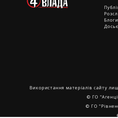
Публі
Розсл
Блог
Дось
Використання матеріалів сайту лиш
© ГО "Агенці
© ГО "Рівнен