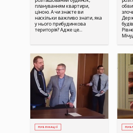
розташований будинок,
розг
плануванням квартири,
обви
ціною. А чи знаєте ви
злоч
наскільки важливо знати, яка
Держ
у нього прибудинкова
будів
територія? Адже це…
Рівне
Мічуд
ПУБЛІКАЦІЇ
ПУБЛ