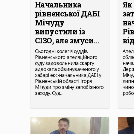
Начальника
Як
рівненської ДАБІ
за
Мічуду
на
випустили із
Рі
СІЗО, але змуси...
ві
Сьогодні колегія суддів
Апел
Рівненського апеляційного
обла
суду задовольнила скаргу
нача
адвоката обвинуваченого у
Держ
хабарі екс-начальника ДАБІ у
Мічу
Рівненській області Ігоря
липн
Мічуди про зміну запобіжного
чино
заходу. Суд…
робо