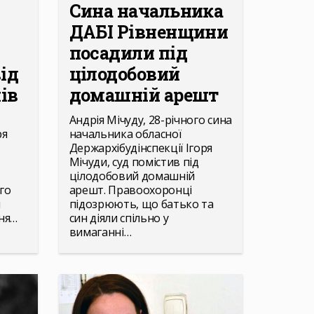
Сина начальника
ДАБІ Рівненщини
посадили під
ід
цілодобовий
ів
домашній арешт
Андрія Мічуду, 28-річного сина
ря
начальника обласної
Держархібудінспекції Ігоря
Мічуди, суд помістив під
цілодобовий домашній
го
арешт. Правоохоронці
и
підозрюють, що батько та
ня…
син діяли спільно у
вимаганні…