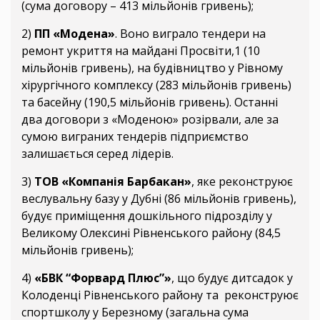
(сума договору – 413 мільйонів гривень);
2)
ПП «Модена»
. Воно виграло тендери на
ремонт укриття на майдані Просвіти,1 (10
мільйонів гривень), на будівництво у Рівному
хірургічного комплексу (283 мільйонів гривень)
та басейну (190,5 мільйонів гривень). Останні
два договори з «Моденою» розірвали, але за
сумою виграних тендерів підприємство
залишається серед лідерів.
3)
ТОВ «Компанія Барбакан»
, яке реконструює
веслувальну базу у Дубні (86 мільйонів гривень),
будує приміщення дошкільного підрозділу у
Великому Олексині Рівненського району (84,5
мільйонів гривень);
4)
«БВК “Форвард Плюс”»
, що будує дитсадок у
Колоденці Рівненського району та реконструює
спортшколу у Березному (загальна сума