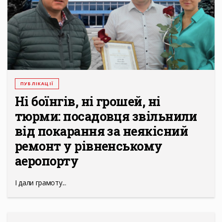
ПУБЛІКАЦІЇ
Ні боїнгів, ні грошей, ні
тюрми: посадовця звільнили
від покарання за неякісний
ремонт у рівненському
аеропорту
І дали грамоту...