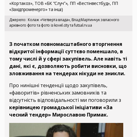
«Кортакоз», ТОВ «БК “Случ”», ПП «Вестінвестбуд», ПП
«Західпроменерго» та інші)
Джерело
Колаж «Четверта влада», Влад Мартинчук з власного
архівного фото та фото із kovel.city та futsal.rv.ua
З початком повномасштабного вторгнення
відкритої інформації суттєво поменшало, в
тому числі й у сфері закупівель. Але навіть ті
дані, які є, дозволяють робити висновки, що
зловживання на тендерах нікуди не зникли.
Про нинішні тенденції щодо закупівель,
«фаворитів» рівненських замовників та
відсутність відповідальності ми поговорили з
керівницею громадської ініціативи «За
чесний тендер» Мирославою Примак.