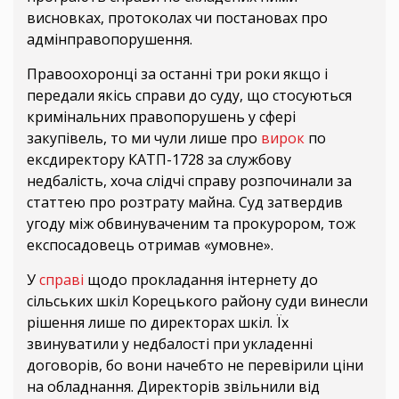
висновках, протоколах чи постановах про
адмінправопорушення.
Правоохоронці за останні три роки якщо і
передали якісь справи до суду, що стосуються
кримінальних правопорушень у сфері
закупівель, то ми чули лише про
вирок
по
ексдиректору КАТП-1728 за службову
недбалість, хоча слідчі справу розпочинали за
статтею про розтрату майна. Суд затвердив
угоду між обвинуваченим та прокурором, тож
експосадовець отримав «умовне».
У
справі
щодо прокладання інтернету до
сільських шкіл Корецького району суди винесли
рішення лише по директорах шкіл. Їх
звинуватили у недбалості при укладенні
договорів, бо вони начебто не перевірили ціни
на обладнання. Директорів звільнили від