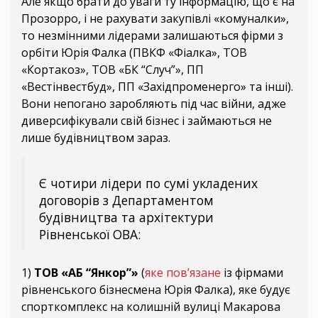
Але якщо брати до уваги ту інформацію, що є на
Прозорро, і не рахувати закупівлі «комуналки»,
то незмінними лідерами залишаються фірми з
орбіти Юрія Фалка (ПВКФ «Фіалка», ТОВ
«Кортакоз», ТОВ «БК “Случ”», ПП
«Вестінвестбуд», ПП «Західпроменерго» та інші).
Вони непогано заробляють під час війни, адже
диверсифікували свій бізнес і займаються не
лише будівництвом зараз.
Є чотири лідери по сумі укладених
договорів з Департаментом
будівництва та архітектури
Рівненської ОВА:
1)
ТОВ «АБ “Янкор”»
(
яке пов’язане
із фірмами
рівненського бізнесмена Юрія Фалка), яке будує
спорткомплекс на колишній вулиці Макарова