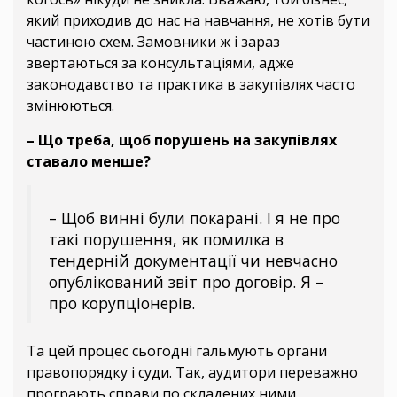
який приходив до нас на навчання, не хотів бути
частиною схем. Замовники ж і зараз
звертаються за консультаціями, адже
законодавство та практика в закупівлях часто
змінюються.
– Що треба, щоб порушень на закупівлях
ставало менше?
– Щоб винні були покарані. І я не про
такі порушення, як помилка в
тендерній документації чи невчасно
опублікований звіт про договір. Я –
про корупціонерів.
Та цей процес сьогодні гальмують органи
правопорядку і суди. Так, аудитори переважно
програють справи по складених ними