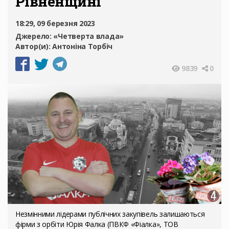
Рівненщині
18:29, 09 березня 2023
Джерело:
«Четверта влада»
Автор(и):
Антоніна Торбіч
9839
0
Незмінними лідерами публічних закупівель залишаються
фірми з орбіти Юрія Фалка (ПВКФ «Фіалка», ТОВ