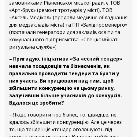
замовниками Рівненської міської ради, є ТОВ
«Арт-брук» (ремонт тротуарів у місті), ТОВ
«Аксель Медікал» (продали медичне обладнання
для медзакладів міста) та ПП «Західпроменерго»
(постачали генератори для закладів освіти та
комунального підприємства «Спецкомбінат-
ритуальна служба»).
– Пригадую, ініціатива «За чесний тендер»
навчала посадовців та бізнесменів, як
правильно проводити тендери та брати у
них участь. Ви працювали над тим, щоб
збільшити конкуренцію на цьому ринку,
залучивши більше учасників до конкурсів.
Вдалося це зробити?
– Якщо говорити про бізнес, то, швидше, не
вдалось збільшити конкуренцію. Але це через
те, що тенденція «тендер оголошують під
когось» нікуди не зникла. Вважаю, той бізнес,