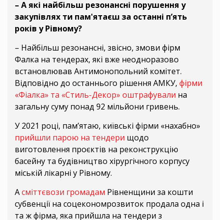
– А які найбільш резонансні порушення у
закупівлях ти пам'ятаєш за останні п’ять
років у Рівному?
– Найбільш резонансні, звісно, змови фірм
Фалка на тендерах, які вже неодноразово
встановлював Антимонопольний комітет.
Відповідно до останнього рішення АМКУ,
фірми
«Фіалка» та «Стиль-Декор» оштрафували
на
загальну суму понад 92 мільйони гривень.
У 2021 році, пам’ятаю, київські фірми «нахабно»
прийшли парою на тендери
щодо
виготовлення проєктів на реконструкцію
басейну та будівництво хірургічного корпусу
міській лікарні у Рівному.
А
сміттєвози громадам
Рівненщини за кошти
субвенції на соцекономрозвиток продала одна і
та ж фірма, яка прийшла на тендери з