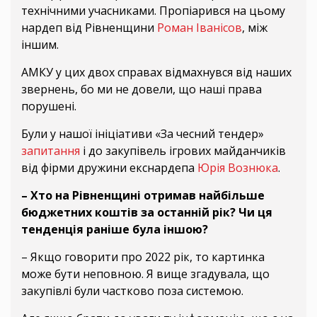
технічними учасниками. Пропіарився на цьому
нардеп від Рівненщини
Роман Іванісов
, між
іншим.
АМКУ у цих двох справах відмахнувся від наших
звернень, бо ми не довели, що наші права
порушені.
Були у нашої ініціативи «За чесний тендер»
запитання
і до закупівель ігрових майданчиків
від фірми дружини екснардепа
Юрія Вознюка
.
– Хто на Рівненщині отримав найбільше
бюджетних коштів за останній рік? Чи ця
тенденція раніше була іншою?
– Якщо говорити про 2022 рік, то картинка
може бути неповною. Я вище згадувала, що
закупівлі були частково поза системою.