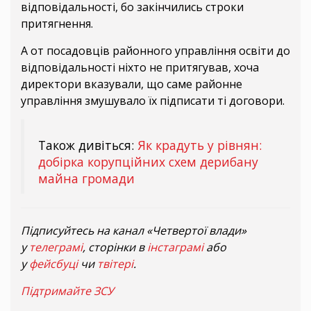
відповідальності, бо закінчились строки
притягнення.
А от посадовців районного управління освіти до
відповідальності ніхто не притягував, хоча
директори вказували, що саме районне
управління змушувало їх підписати ті договори.
Також дивіться:
Як крадуть у рівнян:
добірка корупційних схем дерибану
майна громади
Підписуйтесь на канал «Четвертої влади»
у
телеграмі
, сторінки в
інстаграмі
або
у
фейсбуці
чи
твітері
.
Підтримайте ЗСУ