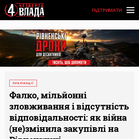
Перейти
User
до
ПІДТРИМАТИ
основного
account
вмісту
menu
ПУБЛІКАЦІЇ
Фалко, мільйонні
зловживання і відсутність
відповідальності: як війна
(не)змінила закупівлі на