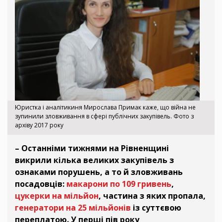
Юристка і аналітикиня Мирослава Примак каже, що війна не
зупинили зловживання в сфері публічних закупівель. Фото з
архіву 2017 року
– Останніми тижнями на Рівненщині
викрили кілька великих закупівель з
ознаками порушень, а то й зловживань
посадовців:
макарони по 109 гривень
,
цукерки на мільйон
, частина з яких пропала,
генератори на 25 мільйонів
із суттєвою
переплатою. У перші пів року