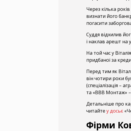
Через кілька років
визнати його банк
погасити заборгова
Суддя відхилив йог
і наклав арешт на 
На той час у Віталі
придбаної за креди
Перед тим як Вітал
він чотири роки б
(спеціалізація – а
та «ВВВ Монтаж» – 
Детальніше про кар’
читайте
у досьє
«Че
Фірми Ко