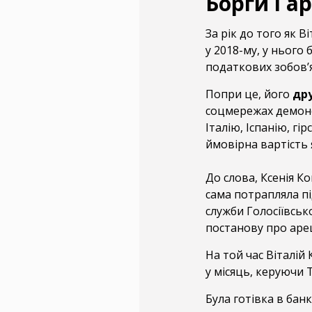
Борги і 
За рік до того як 
у 2018-му, у нього 
податкових зобов’
Попри це, його
дру
соцмережах демонст
Італію, Іспанію, гі
ймовірна вартість як
До слова, Ксенія К
сама потрапляла пі
служби Голосіївськ
постанову про ареш
На той час Віталій
у місяць, керуючи
Була готівка в банк