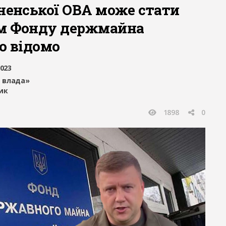
вненської ОВА може стати
м Фонду держмайна
о відомо
2023
 влада»
ик
1898
0