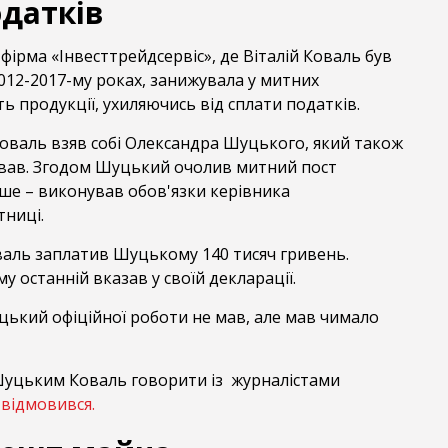
одатків
 фірма «Інвесттрейдсервіс», де Віталій Коваль був
012-2017-му роках, занижувала у митних
ть продукції, ухиляючись від сплати податків.
Коваль взяв собі Олександра Шуцького, який також
ував. Згодом Шуцький очолив митний пост
іше – виконував обов'язки керівника
ниці.
валь заплатив Шуцькому 140 тисяч гривень.
у останній вказав у своїй декларації.
ький офіційної роботи не мав, але мав чимало
Шуцьким Коваль говорити із журналістами
»
відмовився.