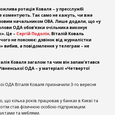
можлива ротація Коваля – у пресслужбі
е коментують. Так само не кажуть, чи вже
 новим начальником ОВА. Лише додали, що «у
голови ОДА обовʼязки очільника виконує
». Це –
Сергій Подолін
. Віталій Коваль
чого не пояснює: дзвінок від журналістки
» вибив, а повідомлення у телеграм – не
алія Коваля загалом та чим він запам'ятався
Рівненської ОДА – у матеріалі «Четвертої
ї ОДА Віталія Коваля призначили 3-го вересня
го, що кілька років працював у банках в Києві та
 Потім став фізичною особою-підприємцем:
уктами та меблями.