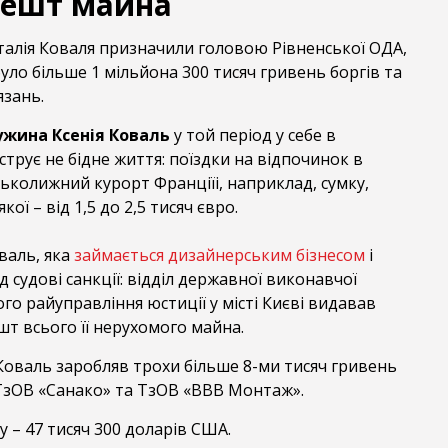
арешт майна
Віталія Коваля призначили головою Рівненської ОДА,
було більше 1 мільйона 300 тисяч гривень боргів та
язань.
жина Ксенія Коваль
у той період у себе в
рує не бідне життя: поїздки на відпочинок в
рськолижний курорт Франціїі, наприклад, сумку,
ої – від 1,5 до 2,5 тисяч євро.
оваль, яка
займається дизайнерським бізнесом
і
д судові санкції: відділ державної виконавчої
ого райуправління юстиції у місті Києві видавав
т всього її нерухомого майна.
 Коваль заробляв трохи більше 8-ми тисяч гривень
 ТзОВ «Санако» та ТзОВ «ВВВ Монтаж».
у – 47 тисяч 300 доларів США.