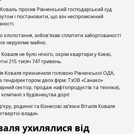
 Коваль просив Рівненський господарський суд
рутом і постановити, що він неспроможний
ності.
о клопотання, зобов'язав сплатити заборгованості
усе нерухоме майно.
я Коваля не було нічого, окрім квартири у Києві,
тні 215 тисяч 747 гривень.
ія Коваля призначили головою Рівненської ОДА,
ув гендиректором двох фірм: ТзОВ «Санако»
грарний сектор, продаж нафтопродуктів та техніки),
компанії з будівництва доріг.
єру, родинні та бізнесові зв’язки Віталія Коваля
твертої влади».
валя ухилялися від