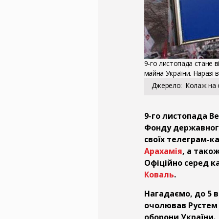
9-го листопада стане 
майна України. Наразі 
Джерело
Колаж на о
9-го листопада В
Фонду державного
своїх телеграм-к
Арахамія
, а тако
Офіційно серед к
Коваль
.
Нагадаємо, до 5 
очолював Рустем 
оборони України.