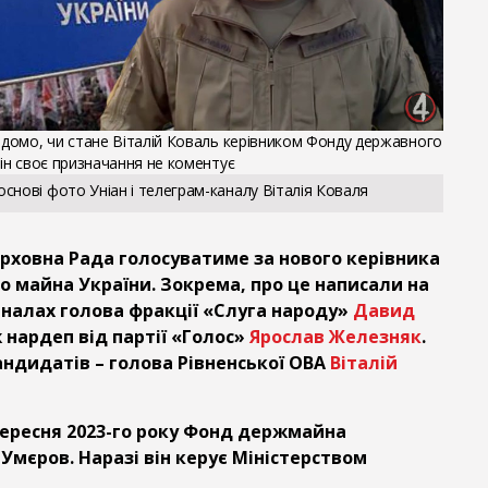
відомо, чи стане Віталій Коваль керівником Фонду державного
він своє призначання не коментує
снові фото Уніан і телеграм-каналу Віталія Коваля
ерховна Рада голосуватиме за нового керівника
 майна України. Зокрема, про це написали на
аналах голова фракції «Слуга народу»
Давид
ж нардеп від партії «Голос»
Ярослав Железняк
.
андидатів – голова Рівненської ОВА
Віталій
вересня 2023-го року Фонд держмайна
Умєров. Наразі він керує Міністерством