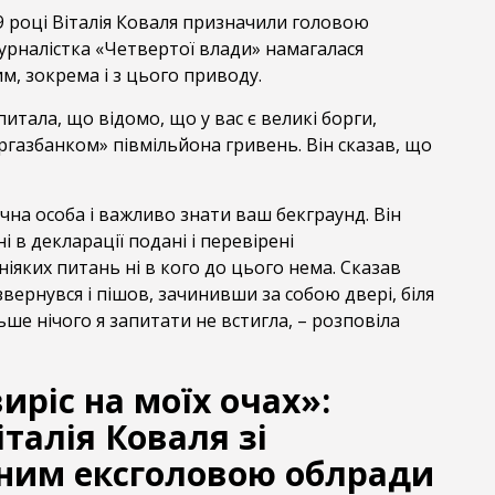
019 році Віталія Коваля призначили головою
урналістка «Четвертої влади» намагалася
им, зокрема і з цього приводу.
питала, що відомо, що у вас є великі борги,
газбанком» півмільйона гривень. Він сказав, що
ічна особа і важливо знати ваш бекграунд. Він
ні в декларації подані і перевірені
ніяких питань ні в кого до цього нема. Сказав
вернувся і пішов, зачинивши за собою двері, біля
ьше нічого я запитати не встигла, – розповіла
виріс на моїх очах»:
талія Коваля зі
ним ексголовою облради