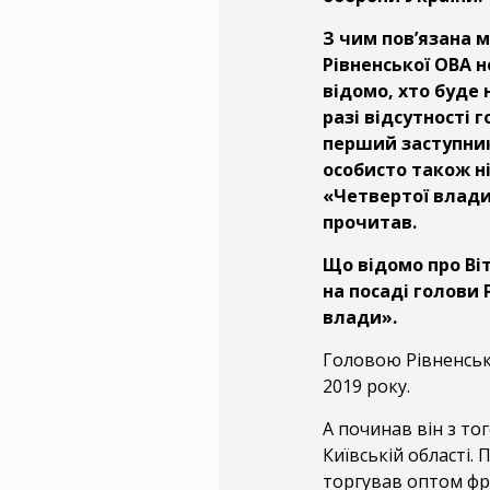
З чим пов’язана 
Рівненської ОВА н
відомо, хто буде
разі відсутності 
перший заступник
особисто також ні
«Четвертої влади
прочитав.
Що відомо про Віт
на посаді голови 
влади».
Головою Рівненсько
2019 року.
А починав він з то
Київській області.
торгував оптом фр