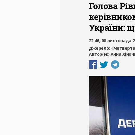
Голова Рі
керівнико
України: щ
22:46, 08 листопада 
Джерело:
«Четверта
Автор(и):
Анна Хіноч