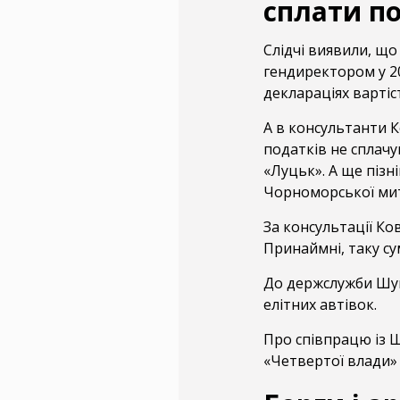
сплати п
Слідчі виявили, що
гендиректором у 2
деклараціях вартіс
А в консультанти 
податків не сплач
«Луцьк». А ще пізн
Чорноморської мит
За консультації Ко
Принаймні, таку сум
До держслужби Шуц
елітних автівок.
Про співпрацю із 
«Четвертої влади