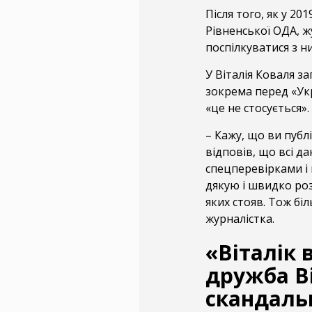
Після того, як у 2
Рівненської ОДА, ж
поспілкуватися з н
У Віталія Коваля за
зокрема перед «Укр
«це не стосується».
– Кажу, що ви публ
відповів, що всі да
спецперевірками і 
дякую і швидко роз
яких стояв. Тож біл
журналістка.
«Віталік 
дружба Ві
скандаль