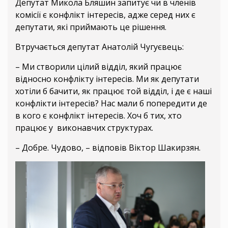
Депутат Микола Бляшин запитує чи в членів
комісії є конфлікт інтересів, адже серед них є
депутати, які приймають це рішення.
Втручається депутат Анатолій Чугуєвець:
– Ми створили цілий відділ, який працює
відносно конфлікту інтересів. Ми як депутати
хотіли б бачити, як працює той відділ, і де є наші
конфлікти інтересів? Нас мали б попередити де
в кого є конфлікт інтересів.
Хоч б тих, хто
працює у виконавчих структурах.
– Добре. Чудово, – відповів Віктор Шакирзян.