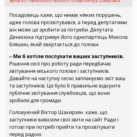
звітом в.о. Рівненського міського голови Віктора Шакирзяна
Посадовець каже, що немає ніяких порушень,
адже голова прозвітувався, а перед депутатими
він може це зробити за потреби. Депутата
Денисюка підтримує його однопартієць Микола
Бляшин, який звертається до голови.
– Ми б хотіли послухати ваших заступників.
Рішення сесії про роботу ради передбачає
звітування міського голови і заступників.
Давайте на наступну сесію заплануємо звіт ваш
та заступників. Це було б правильне відкрите
публічне звітування службовців, що вони
зробили для громади.
Головуючий Віктор Шакирзян каже, що
заступники вивісили свої звіти на сайт Ради і
готові при потребі прийти та прозвітувати
перед радою.