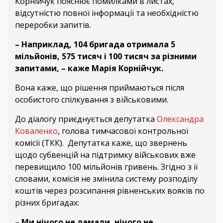
Корнійчук пояснює помилками в листах,
відсутністю повної інформації та необхідністю
переробки запитів.
– Наприклад, 104 бригада отримала 5
мільйонів, 575 тисяч і 100 тисяч за різними
запитами, –
каже Марія Корнійчук.
Вона каже, що рішення приймаються після
особистого спілкування з військовими.
До діалогу приєднується депутатка
Олександра
Коваленко
, голова тимчасової контрольної
комісії (ТКК). Депутатка каже, що звернень
щодо субвенцій на підтримку військових вже
перевищило 100 мільйонів гривень. Згідно з її
словами, комісія не змінила систему розподілу
коштів через розсипання рівненських вояків по
різних бригадах:
– Ми нічого не ламали, нічого не