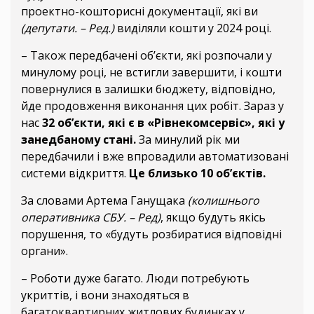
проектно-кошторисні документації, які ви
(депутати. – Ред.)
виділяли кошти у 2024 році.
– Також передбачені об’єкти, які розпочали у
минулому році, не встигли завершити, і кошти
повернулися в залишки бюджету, відповідно,
йде продовження виконання цих робіт. Зараз у
нас
32 об’єкти, які є в «Рівнекомсервіс», які у
занедбаному стані.
За минулий рік ми
передбачили і вже впровадили автоматизовані
системи відкриття.
Це близько 10 об’єктів.
За словами Артема Ганущака
(колишнього
оперативника СБУ. – Ред)
, якщо будуть якісь
порушення, то «будуть розбиратися відповідні
органи».
– Роботи дуже багато. Люди потребують
укриттів, і вони знаходяться в
багатоквартирних житлових будинках у