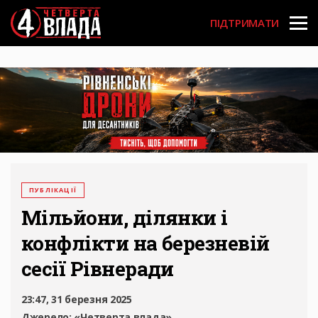
Перейти
User
до
ПІДТРИМАТИ
основного
account
вмісту
menu
ПУБЛІКАЦІЇ
Мільйони, ділянки і
конфлікти на березневій
сесії Рівнеради
23:47, 31 березня 2025
Джерело:
«Четверта влада»