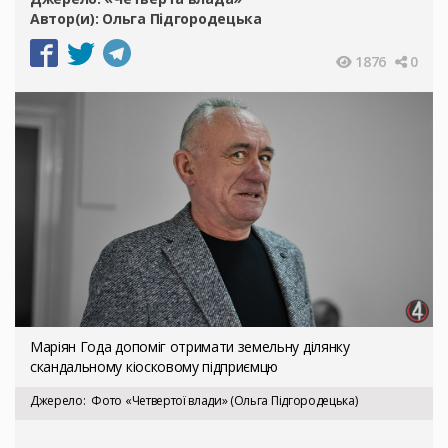
Автор(и):
Ольга Підгородецька
1876
0
Маріян Года допоміг отримати земельну ділянку
скандальному кіосковому підприємцю
Джерело
Фото «Четвертої влади» (Ольга Підгородецька)