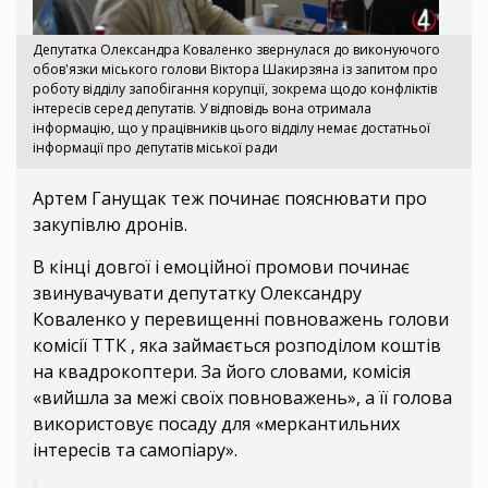
Депутатка Олександра Коваленко звернулася до виконуючого
обов'язки міського голови Віктора Шакирзяна із запитом про
роботу відділу запобігання корупції, зокрема щодо конфліктів
інтересів серед депутатів. У відповідь вона отримала
інформацію, що у працівників цього відділу немає достатньої
інформації про депутатів міської ради
Артем Ганущак теж починає пояснювати про
закупівлю дронів.
В кінці довгої і емоційної промови починає
звинувачувати депутатку Олександру
Коваленко у перевищенні повноважень голови
комісії ТТК , яка займається розподілом коштів
на квадрокоптери. За його словами, комісія
«вийшла за межі своїх повноважень», а її голова
використовує посаду для «меркантильних
інтересів та самопіару».