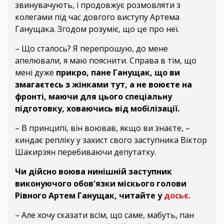
звинувачують, і продовжує розмовляти з
колегами під час довгого виступу Артема
Ганущака. Згодом розуміє, що це про неї.
– Що сталось? Я перепрошую, до мене
апелювали, я маю пояснити. Справа в тім, що
мені дуже
прикро, пане Ганущак, що ви
змагаєтесь з жінками тут, а не воюєте на
фронті, маючи для цього спеціальну
підготовку, ховаючись від мобілізації.
– В принципі, він воював, якщо ви знаєте, –
киндає репліку у захист свого заступника Віктор
Шакирзян перебиваючи депутатку.
Чи дійсно воюва нинішній заступник
виконуючого обов'язки міскього голови
Рівного Артем Ганущак, читайте у
досьє.
– Але хочу сказати всім, що саме, мабуть, пан