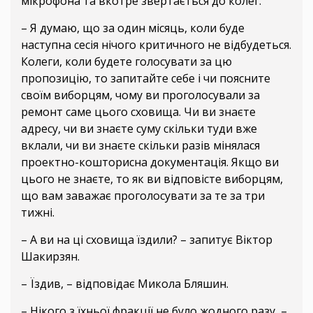
мікрофона та вкотре звертається до колег:
– Я думаю, що за один місяць, коли буде
наступна сесія нічого критичного не відбудеться.
Колеги, коли будете голосувати за цю
пропозицію, то запитайте себе і чи поясните
своїм виборцям, чому ви проголосували за
ремонт саме цього сховища. Чи ви знаєте
адресу, чи ви знаєте суму скільки туди вже
вклали, чи ви знаєте скільки разів мінялася
проектно-кошторисна документація. Якщо ви
цього не знаєте, то як ви відповісте виборцям,
що вам заважає проголосувати за те за три
тижні.
– А ви на ці сховища їздили? – запитує Віктор
Шакирзян.
– Їздив, – відповідає Микола Бляшин.
– Нікого з їхньої фракції не було жодного разу, –