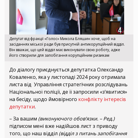
Депутат від фракції «Голос» Микола Бляшин хоче, щоб на
засіданнях міської ради був присутній антикорупційний відділ.
Він вважає, що цей відділ має виконувати свою роботу, адже
його створили для запобігання корупційним ризикам
До діалогу приєднується депутатка Олександр
Коваленко, яка у листопаді 2024 року отримала
листа від Управління стратегічних розслідувань
Національної поліції, де її запросили «з’явитися»
на бесіду, щодо ймовірного
конфлікту інтересів
депутатки
.
– За вашим
(виконуючого обов’язки. – Ред.)
підписом мені вже надійшов лист з приводу
того, що наш відділ
(відділ з питань запобігання