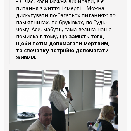
– Є час, коли можна вибирати, а є
питання з життя і смерті… Можна
дискутувати по-багатьох питаннях: по
пам'ятниках, по бруківках, по будь-
чому. Але, мабуть, сама велика наша
помилка в тому, що
замість того,
щоби потім допомагати мертвим,
то спочатку потрібно допомагати
живим.