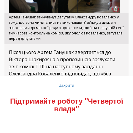
Артем Ганущак звинувачує депутатку Олександру Коваленко у
тому, що вона чинить тиск на виконавців. У зв'язку з цим, він
звертається до міської ради з проханням, щоб на наступній сесії
тимчасова контрольна комісія, яку очолює Коваленко, звітувала
перед депутатами
Після цього Артем Ганущак звертається до
Віктора Шакирзяна з пропозицією заслухати
звіт комісії ТТК на наступному засіданні.
Олександра Коваленко відповідає, що «без
проблем», оскільки «вона сама два місяці тому
Закрити
пропонувала прозвітувати» і розповісти про
зроблену роботу.
Підтримайте роботу "Четвертої
За проміжний звіт тимчасової контрольної
влади"
комісії Рівнеради з матеріально-технічного
забезпечення військових
(ТКК. – Ред.)
проголосували
30 депутатів
.