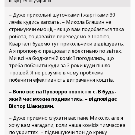
щодо ремонту укриттів
– Дуже прикольні шуточками і жартіками 30
лямів кудись запхать, – Микола Бляшин не
стримуючи емоції,– якщо вам подобається така
робота, то давайте переведемо в Шапіто,
Квартал і будемо тут прикольчики відвішувать.
А я пропоную працювати ефективно по звітах.
Ми всі на бюджетній комісії погодились, що
треба побачити куди за 3 роки куди пішло
грошей. Я не розумію в чому проблема
побачити ефективність витрачання коштів.
– Воно все на Прозорро повністю є. В будь-
який час можна подивитись, – відповідає
Віктор Шакирзян.
– Дуже приємно слухати вас пане Миколо, але я
хочу вам нагадати, коли наша комісія тимчасова
по укриттях.. – підвищуючи тон до крику