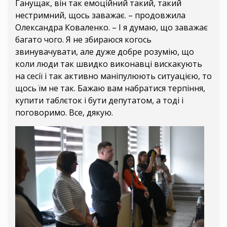
Ганущак, він так емоційний такий, такий
нестримний, щось заважає. – продовжила
Олександра Коваленко. – І я думаю, що заважає
багато чого. Я не збираюся когось
звинувачувати, але дуже добре розумію, що
коли люди так швидко виконавці вискакують
на сесії і так активно маніпулюють ситуацією, то
щось їм не так. Бажаю вам набратися терпіння,
купити таблєток і бути депутатом, а тоді і
поговоримо. Все, дякую.