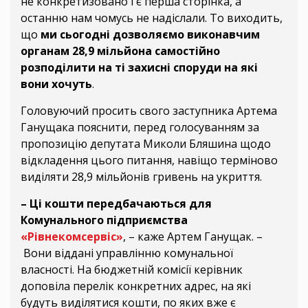
не конкретизовано і є перша сторінка, а
останню нам чомусь не надіслали. То виходить,
що
ми сьогодні дозволяємо виконавчим
органам 28,9 мільйона самостійно
розподілити на ті захисні споруди на які
вони хочуть
.
Головуючий просить свого заступника Артема
Ганущака пояснити, перед голосуванням за
пропозицію депутата Миколи Бляшина щодо
відкладення цього питання, навіщо терміново
виділяти 28,9 мільйонів гривень на укриття.
–
Ці кошти передбачаються для
Комунального підприємства
«Рівнекомсервіс»
,
– каже Артем Ганущак. –
Вони віддані управлінню комунальної
власності. На бюджетній комісії керівник
доповіла перелік конкретних адрес, на які
будуть виділятися кошти, по яких вже є