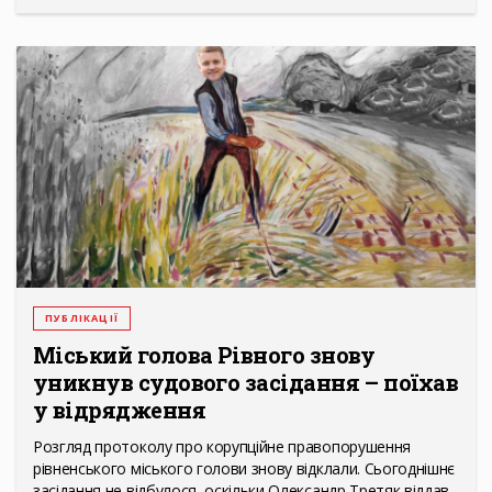
ПУБЛІКАЦІЇ
Міський голова Рівного знову
уникнув судового засідання – поїхав
у відрядження
Розгляд протоколу про корупційне правопорушення
рівненського міського голови знову відклали. Сьогоднішнє
засідання не відбулося, оскільки Олександр Третяк віддав