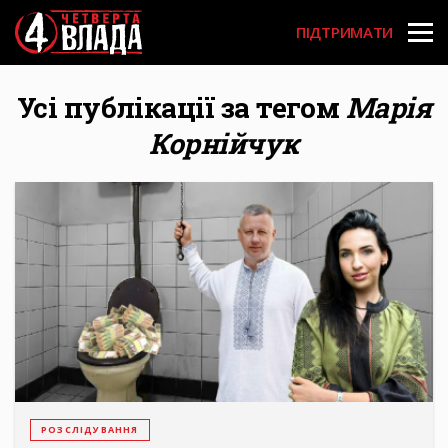
Перейти
User
до
ПІДТРИМАТИ
основного
account
вмісту
menu
Усі публікації за тегом
Марія
Корнійчук
РОЗСЛІДУВАННЯ