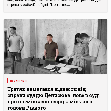
перевагу робочій поїздці. Про те, що…
ПУБЛІКАЦІЇ
Третяк намагався відвести від
справи суддю Денисюка: нове в суді
про премію «спонсорці» міського
голови Рівного