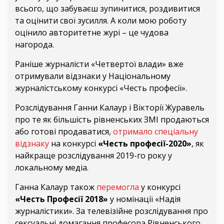
всього, що забуваєш зупинитися, роздивитися
та оцінити свої зусилля. А коли мою роботу
оцінило авторитетне журі – це чудова
нагорода.
Раніше журналісти «Четвертої влади» вже
отримували відзнаки у Національному
журналістському конкурсі «Честь професії».
Розслідування Ганни Калаур і Вікторії Журавель
про те як більшість рівненських ЗМІ продаються
або готові продаватися,
отримало спеціальну
відзнаку
на конкурсі
«Честь професії-2020»
, як
найкраще розслідування 2019-го року у
локальному медіа.
Ганна Калаур також
перемогла
у конкурсі
«Честь Професії 2018»
у номінації «Надія
журналістики». За телевізійне розслідування про
сексуальні домагання професора Рівненського