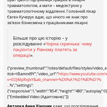
травматологом, а мати – медсестрою у
травматологічному відділенні. Головний лікар
Євген Кучерук вдає, що нічого не знає про
зв’язок бізнесмена з працівниками лікарні.
Більше про цю історію – у
розслідуванні «
Чорна скринька: чому
пацієнти у Рівному платять за
операції
».
{"preview_thumbnail":"/sites/default/files/styles/vid
itok=tBamnd9Y","video_url":"
https://www.youtube.com/
v=EDJMpRxjlxY&ab_channel=%D0%A1%D1%83%D1%
…
%","settings":
{"responsive":1,"width":"854","height":"480","autoplay":
["Embedded Video (Адаптивне)."]}
Авторка Анна Хіночик
каже, що розслідування