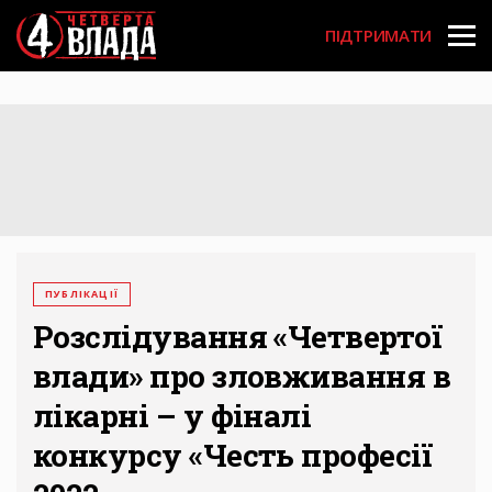
Перейти
User
до
ПІДТРИМАТИ
основного
account
вмісту
menu
ПУБЛІКАЦІЇ
Розслідування «Четвертої
влади» про зловживання в
лікарні – у фіналі
конкурсу «Честь професії