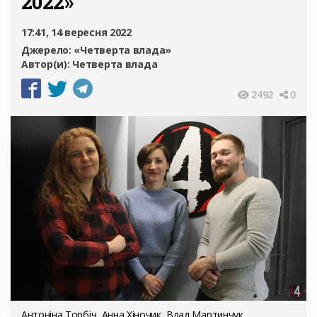
2022»
17:41, 14 вересня 2022
Джерело:
«Четверта влада»
Автор(и):
Четверта влада
2492
0
Антоніна Торбіч, Анна Хіночик, Влад Мартинчук