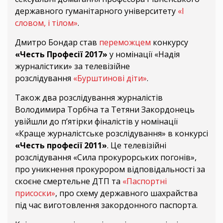
державного гуманітарного університету
«І
словом, і тілом»
.
Дмитро Бондар став
переможцем
конкурсу
«Честь Професії 2017»
у номінації «Надія
журналістики» за телевізійне
розслідування
«Бурштинові діти»
.
Також два розслідування журналістів
Володимира Торбіча та Тетяни Закордонець
увійшли до п’ятірки фіналістів у номінації
«Краще журналістське розслідування» в конкурсі
«Честь професії 2011»
. Це телевізійні
розслідування «Сила прокурорських погонів»,
про уникнення прокурором відповідальності за
скоєне смертельне ДТП та
«Паспортні
присоски»
, про схему державного шахрайства
під час виготовлення закордонного паспорта.