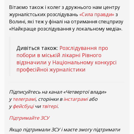
Вітаємо також і колег з дружнього нам центру
журналістських розслідувань
«Сила правди»
з
Волині, які теж у фіналі на отримання спецпризу
«Найкраще розслідування у локальному медіа».
Дивіться також:
Розслідування про
побори в міській лікарні Рівного
відзначили у Національному конкурсі
професійної журналістики
Підписуйтесь на канал «Четвертої влади»
у
телеграмі
, сторінки в
інстаграмі
або
у
фейсбуці
чи
твітері
.
Підтримайте ЗСУ
Якщо підтримали ЗСУ і маєте змогу підтримати