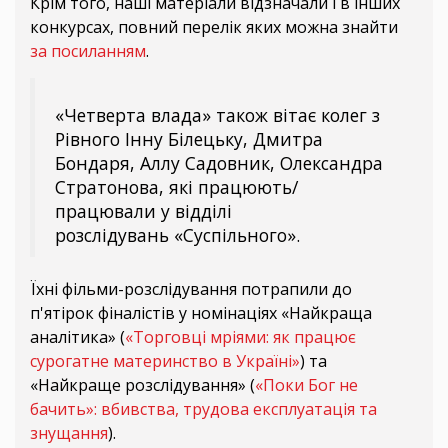
Крім того, наші матеріали відзначали і в інших
конкурсах, повний перелік яких можна знайти
за посиланням
.
«Четверта влада» також вітає колег з
Рівного Інну Білецьку, Дмитра
Бондаря, Аллу Садовник, Олександра
Стратонова, які працюють/
працювали у відділі
розслідувань «Суспільного».
Їхні фільми-розслідування потрапили до
п'ятірок фіналістів у номінаціях «Найкраща
аналітика» (
«Торговці мріями: як працює
сурогатне материнство в Україні»
) та
«Найкраще розслідування» (
«Поки Бог не
бачить»: вбивства, трудова експлуатація та
знущання
).