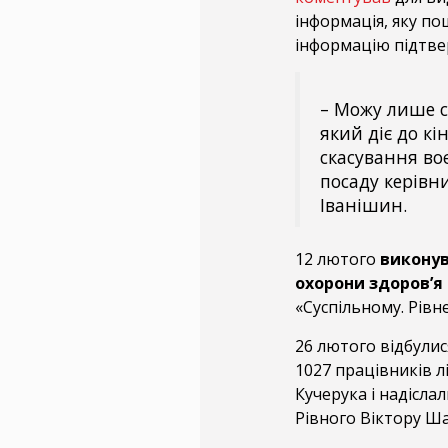
інформація, яку п
інформацію підтве
– Можу лише с
який діє до кі
скасування во
посаду керівни
Іванішин.
12 лютого
виконув
охорони здоров’я
«Суспільному. Рівн
26 лютого відбулис
1027 працівників л
Кучерука і надісла
Рівного Віктору Ш