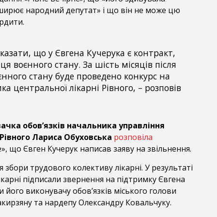
оширює народний депутат» і що він не може цю
рдити.
казати, що у Євгена Кучерука є контракт,
нця воєнного стану. За шість місяців після
єнного стану буде проведено конкурс на
ка центральної лікарні Рівного, – розповів
ачка обов’язків начальника управління
 Рівного Лариса
Обуховська
розповіла
е», що Євген Кучерук написав заяву на звільнення.
я збори трудового колективу лікарні. У результаті
ікарні підписали звернення на підтримку Євгена
ли його виконувачу обов’язків міського голови
акирзяну та нардепу Олександру Ковальчуку.