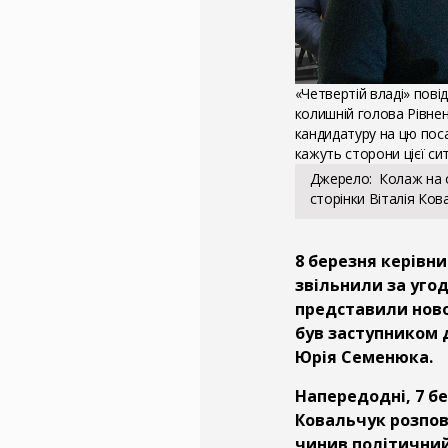
«Четвертій владі» пові
колишній голова Рівнен
кандидатуру на цю поса
кажуть сторони цієї сит
Джерело
Колаж на 
сторінки Віталія Ков
8 березня керівни
звільнили за угод
представили ново
був заступником д
Юрія Семенюка.
Напередодні, 7 б
Ковальчук розпов
чинив політичний 