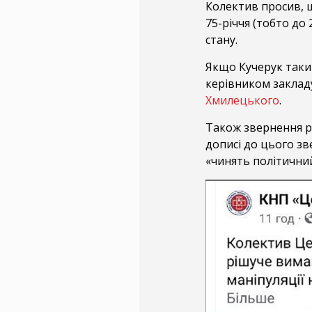
Колектив просив, 
75-річчя (тобто до 
стану.
Якщо Кучерук таки
керівником закладу
Хмилецького
.
Також звернення роз
дописі до цього зв
«чинять політичний