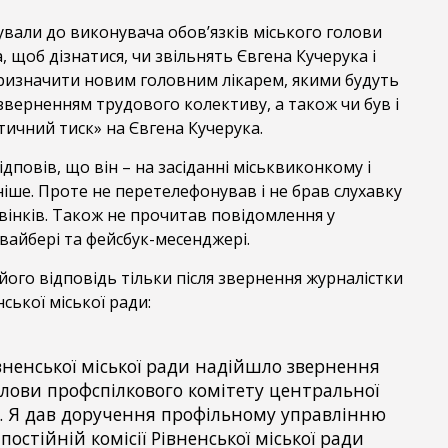
вали до виконувача обов’язків міського голови
 щоб дізнатися, чи звільнять Євгена Кучерука і
ризначити новим головним лікарем, якими будуть
із зверненням трудового колективу, а також чи був і
ітичний тиск» на Євгена Кучерука.
дповів, що він – на засіданні міськвиконкому і
іше. Проте не перетелефонував і не брав слухавку
вінків. Також не прочитав повідомлення у
 вайбері та фейсбук-месенджері.
ого відповідь тільки після звернення журналістки
ської міської ради:
івненської міської ради надійшло звернення
олови профспілкового комітету центральної
ні. Я дав доручення профільному управлінню
постійній комісії Рівненської міської ради