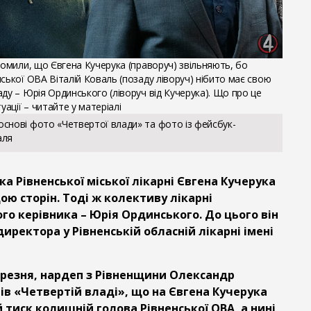
домили, що Євгена Кучерука (праворуч) звільняють, бо
ської ОВА Віталій Коваль (позаду ліворуч) нібито має свою
ду – Юрія Ординського (ліворуч від Кучерука). Що про це
уації – читайте у матеріалі
основі фото «Четвертої влади» та фото із фейсбук-
аля
ка Рівненської міської лікарні Євгена Кучерука
ою сторін. Тоді ж колективу лікарні
го керівника – Юрія Ординського. До цього він
иректора у Рівненській обласній лікарні імені
ерезня, нардеп з Рівненщини Олександр
ів «Четвертій владі», що на Євгена Кучерука
тиск колишній голова Рівненської ОВА, а нині