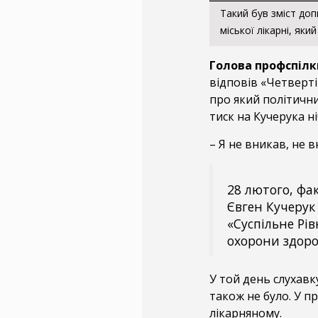
Такий був зміст доп
міської лікарні, яки
Голова профспілк
відповів «Четвертій
про який політични
тиск на Кучерука ні
– Я не вникав, не 
28 лютого, фа
Євген Кучерук 
«Суспільне Рі
охорони здоро
У той день слухавк
також не було. У пр
лікарняному.