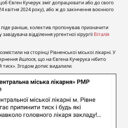
щоб Євген Кучерук зміг допрацювати або до свого
24 квітня 2024 року), або ж до закінчення воєнного
 піде раніше, колектив пропонував призначити
 завідувача відділення ургентної хірургії
Віталія
містили на сторінці Рівненської міської лікарні. У
ернення йшлося, що на Євгена Кучерука нібито
 тиск». Згодом допис видалили.