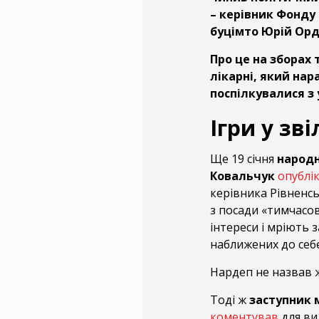
– керівник Фонду 
буцімто Юрій Орд
Про це на зборах 
лікарні, який нар
поспілкувалися з 
Ігри у зв
Ще 19 січня
народн
Ковальчук
опублі
керівника Рівненсь
з посади «тимчасо
інтереси і мріють 
наближених до себе
Нардеп не назвав 
Тоді ж
заступник 
коментував
для ви