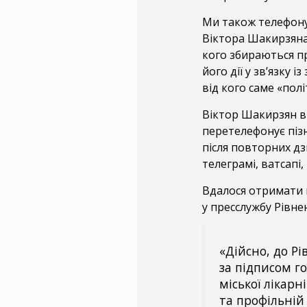
Ми також телефону
Віктора Шакирзяна,
кого збираються п
його дії у зв’язку 
від кого саме «пол
Віктор Шакирзян ві
перетелефонує пізн
після повторних дз
телеграмі, ватсапі,
Вдалося отримати й
у пресслужбу Рівнен
«Дійсно, до Р
за підписом г
міської лікар
та профільній 