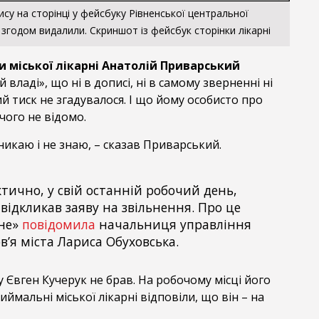
ису на сторінці у фейсбуку Рівненської центральної
й згодом видалили. Скриншот із фейсбук сторінки лікарні
и міської лікарні Анатолій Приварський
 владі», що ні в дописі, ні в самому зверненні ні
й тиск не згадувалося. І що йому особисто про
чого не відомо.
вникаю і не знаю, – сказав Приварський.
ктично, у свій останній робочий день,
відкликав заяву на звільнення. Про це
вне»
повідомила
начальниця управління
в’я міста Лариса Обуховська.
у Євген Кучерук не брав. На робочому місці його
иймальні міської лікарні відповіли, що він – на