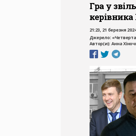
Гра у звіл
керівника 
21:23, 21 березня 202
Джерело:
«Четверта
Автор(и):
Анна Хіноч