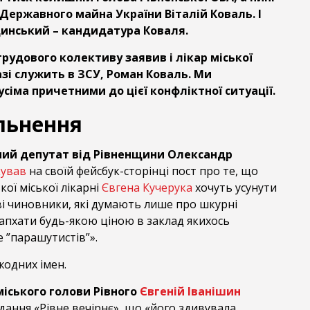
Державного майна України Віталій Коваль. І
инський – кандидатура Коваля.
трудового колективу заявив і лікар міської
азі служить в ЗСУ, Роман Коваль. Ми
усіма причетними до цієї конфліктної ситуації.
ільнення
ий депутат від Рівненщини Олександр
кував
на своїй фейсбук-сторінці пост про те, що
кої міської лікарні
Євгена Кучерука
хочуть усунути
ві чиновники, які думають лише про шкурні
запхати будь-якою ціною в заклад якихось
 ”парашутистів”».
жодних імен.
міського голови Рівного
Євгеній Іванішин
дання «Рівне вечірнє», що «його здивувала