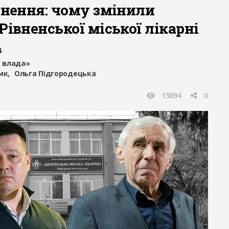
ьнення: чому змінили
Рівненської міської лікарні
4
 влада»
ик
Ольга Підгородецька
15894
0