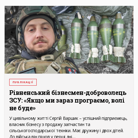
ПУБЛІКАЦІЇ
Рівненський бізнесмен-доброволець
ЗСУ: «Якщо ми зараз програємо, волі
не буде»
У цивільному житті Сергій Варшик – успішний підприємець,
власник бізнесу з продажу запчастин та
сільськогосподарської техніки. Має дружину і двох дітей.
До війська він пішов у перші дні…