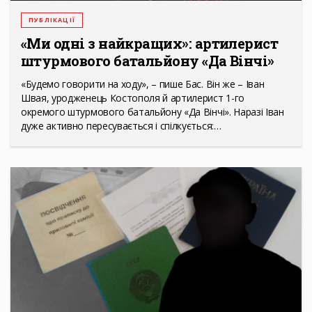
ПУБЛІКАЦІЇ
«Ми одні з найкращих»: артилерист
штурмового батальйону «Да Вінчі»
«Будемо говорити на ходу», – пише Бас. Він же – Іван
Швая, уродженець Костополя й артилерист 1-го
окремого штурмового батальйону «Да Вінчі». Наразі Іван
дуже активно пересувається і спілкується:…