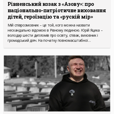
Рівненський козак з «Азову»: про
національно-патріотичне виховання
дітей, героїзацію та «рускій мір»
Мій співрозмовник – це той, кого можна назвати
нескандально відомою в Рівному людиною. Юрій Яцика –
володар шести дипломів про освіту, співак, виховник і
громадський діяч. На початку повномасштабної…