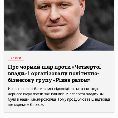
БЛОГИ
Про чорний піар проти «Четвертої
влади» і організовану політично-
бізнесову групу «Рівне разом»
Напевне не всі бачили мої відповіді на питання щодо
чорного піару проти засновників «Четвертої влади», які
були в нашій імейл-розсилці. Тому продублював ці відповіді
ще окремим блогом.…