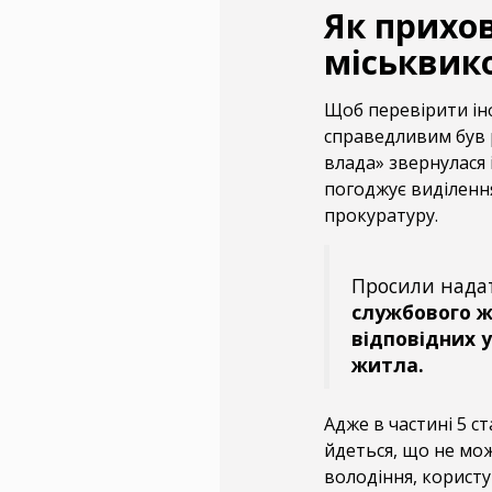
Як прихо
міськвик
Щоб перевірити інф
справедливим був 
влада» звернулася 
погоджує виділення
прокуратуру.
Просили нада
службового 
відповідних 
житла.
Адже в частині 5 ст
йдеться, що не мо
володіння, корист