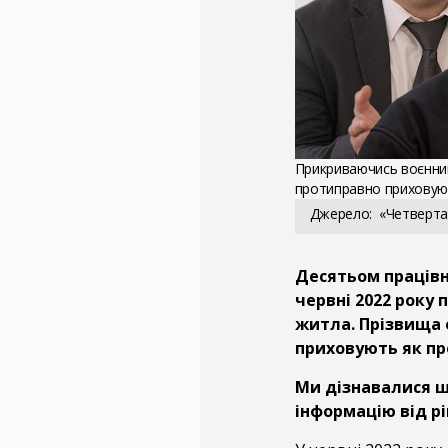
Прикриваючись воєнним
протиправно приховую
Джерело
«Четверта
Десятьом працівн
червні 2022 року
житла. Прізвища 
приховують як про
Ми дізнавалися щ
інформацію від рі