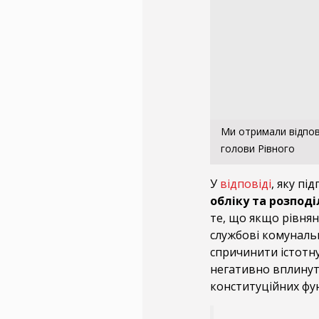
Ми отримали відпов
голови Рівного
У
відповіді
, яку пі
обліку та розпод
те, що якщо рівнян
службові комунальн
спричинити істотну
негативно вплинут
конституційних фун