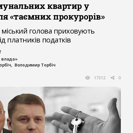
мунальних квартир у
ля «таємних прокурорів»
і міський голова приховують
ід платників податків
2
 влада»
орбіч
Володимир Торбіч
17312
0