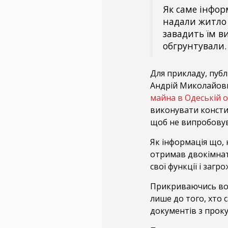
Як саме інформ
надали житло 
завадить їм ви
обгрунтували.
Для прикладу, пуб
Андрій Миколайови
майна в Одеській о
виконувати констит
щоб не випробовув
Як інформація що,
отримав двокімнат
свої функції і загр
Прикриваючись воє
лише до того, хто 
документів з проку