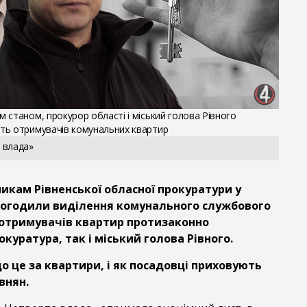
 станом, прокурор області і міський голова Рівного
ть отримувачів комунальних квартир
 влада»
икам Рівненської обласної прокуратури у
 погодили виділення комунального службового
отримувачів квартир протизаконно
куратура, так і міський голова Рівного.
о це за квартири, і як посадовці приховують
внян.