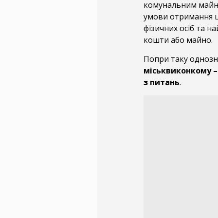
комунальним майном
умови отримання ци
фізичних осіб та н
кошти або майно.
Попри таку однозн
міськвиконкому – 
з питань
.