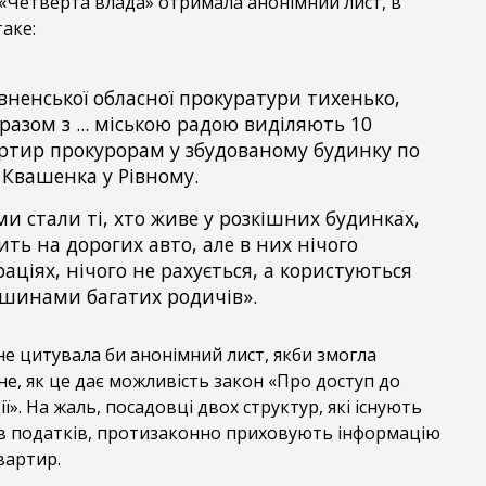
 «Четверта влада» отримала анонімний лист, в
аке:
вненської обласної прокуратури тихенько,
 разом з ... міською радою виділяють 10
ртир прокурорам у збудованому будинку по
 Квашенка у Рівному.
ми стали ті, хто живе у розкішних будинках,
ить на дорогих авто, але в них нічого
аціях, нічого не рахується, а користуються
шинами багатих родичів».
е цитувала би анонімний лист, якби змогла
е, як це дає можливість закон «Про доступ до
ї». На жаль, посадовці двох структур, які існують
в податків, протизаконно приховують інформацію
вартир.