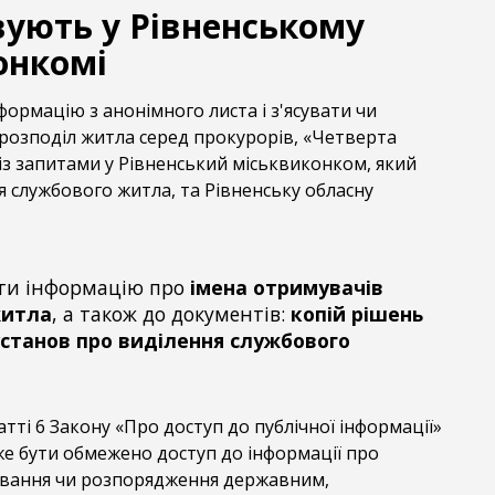
вують у Рівненському
онкомі
ормацію з анонімного листа і з'ясувати чи
розподіл житла серед прокурорів, «Четверта
із запитами у Рівненський міськвиконком, який
 службового житла, та Рівненську обласну
ти інформацію про
імена отримувачів
житла
, а також до документів:
копій рішень
установ про виділення службового
атті 6 Закону «Про доступ до публічної інформації»
же бути обмежено доступ до інформації про
ування чи розпорядження державним,