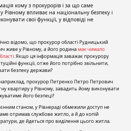
ація кому з прокурорів і за що саме
у Рівному впливає на національну безпеку і
конувати свої функції, у відповіді не
лічно відомо, що прокурор області Рудницький
ч живе у Рівному, а його родина
має чимало
бласті
. Якщо ця інформація заважає прокурору
уційні функції, отже його потрібно звільнити,
ати безпеку держави?
 наприклад, прокурор Петренко Петро Петрович
ну квартиру у Рівному, завадить йому виконувати
ожуватиме його безпеці?
нним станом, у Рівнераді обмежили доступ не
саме отримав службове житло, а й до копій
ратури, де йдеться про виділення цього житла.