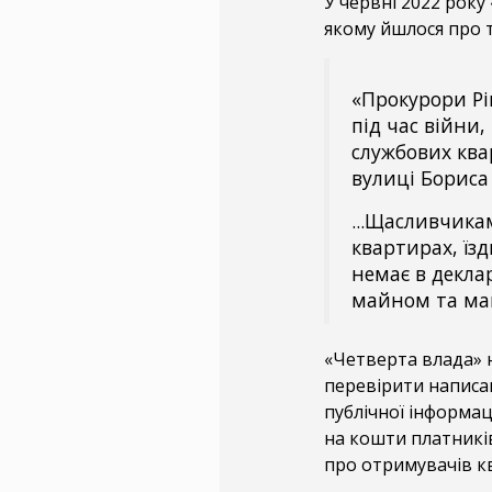
У червні 2022 року
якому йшлося про т
«Прокурори Рі
під час війни,
службових ква
вулиці Бориса
...Щасливчика
квартирах, їзд
немає в деклар
майном та ма
«Четверта влада» н
перевірити написан
публічної інформаці
на кошти платникі
про отримувачів к